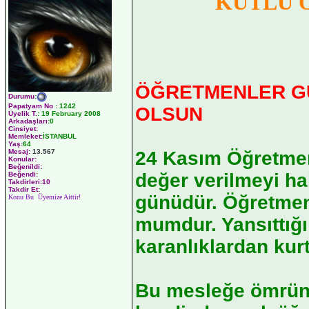
KUTLU 
ÖĞRETMENLER G
Durumu
:
Papatyam No
:
1242
OLSUN
Üyelik T.
:
19 February 2008
Arkadaşları
:0
Cinsiyet:
Memleket:
İSTANBUL
Yaş:
64
Mesaj:
13.567
24 Kasım Öğretmen
Konular:
Beğenildi:
değer verilmeyi ha
Beğendi:
Takdirleri:10
Takdir Et:
günüdür. Öğretmen b
Konu Bu Üyemize Aittir!
mumdur. Yansıttığı 
karanlıklardan ku
Bu mesleğe ömrünü