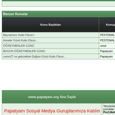
Benzer Konular
Konu Başlıkları
Konuy
Bayramınız Kutlu Olsun:)
PESTEMAL
Anneler Günü Kutlu Olsun...
PESTEMAL
ÖĞRETMENLER GÜNÜ
umut
BUGÜN ÖĞRETMENLER GÜNÜ
Papatyam
ceren27 ve gebzelimin Doğum Günü Kutlu Olsun...
Papatyam
www.papatyam.org Ana Sayfa
Yeryüzünü
çocuklar
Papatyam Sosyal Medya Guruplarımıza Katılın
Prof.Me