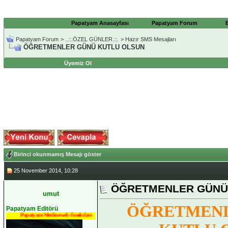
Papatyam Anasayfası
Papatyam Forum
Papatyam Forum
>
..::.ÖZEL GÜNLER.::.
>
Hazır SMS Mesajları
ÖĞRETMENLER GÜNÜ KUTLU OLSUN
Üyemiz Ol
Birinci okunmamış Mesajı göster
25 November 2014, 10:28
ÖĞRETMENLER GÜNÜ
umut
ÖĞRETMEN
Papatyam Editörü
Papatyam Medineweb Emekdarı