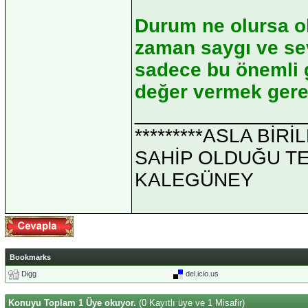
Durum ne olursa ol
zaman saygı ve sev
sadece bu önemli g
değer vermek gerek
_______________
*********ASLA Bİ
SAHİP OLDUĞU TEK 
KALEGÜNEY
Bookmarks
Digg
del.icio.us
Konuyu Toplam 1 Üye okuyor.
(0 Kayıtlı üye ve 1 Misafir)