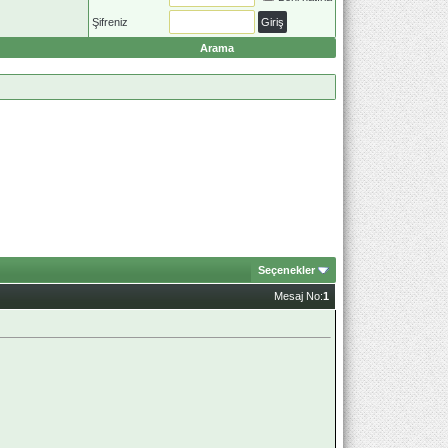
Şifreniz
Arama
Seçenekler
Mesaj No:
1