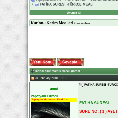
Papatyam Forum
>
..::.DİNİ KONULAR.::.
>
Kur'an-ı Kerim Meall
FATİHA SURESİ -TÜRKÇE MEALİ
Üyemiz Ol
Kur'an-ı Kerim Mealleri
Oku ve Anla...
Birinci okunmamış Mesajı göster
20 February 2010, 18:16
FATİHA SURESİ -TÜRKÇ
umut
Papatyam Editörü
Papatyam Medineweb Emekdarı
FATİHA SURESİ
SURE NO: ( 1 ) AYET