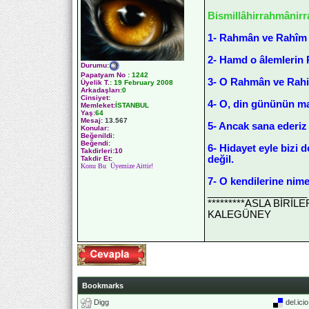
Bismillâhirrahmânir
1- Rahmân ve Rahîm o
2- Hamd o âlemlerin 
Durumu
:
Papatyam No
:
1242
3- O Rahmân ve Rah
Üyelik T.
:
19 February 2008
Arkadaşları
:0
Cinsiyet:
4- O, din gününün mal
Memleket:
İSTANBUL
Yaş:
64
Mesaj:
13.567
5- Ancak sana ederiz 
Konular:
Beğenildi:
Beğendi:
6- Hidayet eyle bizi 
Takdirleri:10
değil.
Takdir Et:
Konu Bu Üyemize Aittir!
7- O kendilerine nime
__________________
*********ASLA BİRİ
KALEGÜNEY
Bookmarks
Digg
del.ici