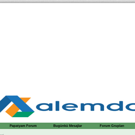
Papatyam Forum
Bugünkü Mesajlar
Forum Grupları