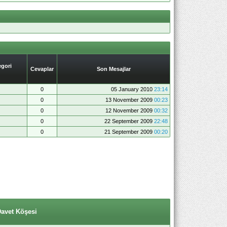
gori
Cevaplar
Son Mesajlar
0
05 January 2010
23:14
0
13 November 2009
00:23
0
12 November 2009
00:32
0
22 September 2009
22:48
0
21 September 2009
00:20
Davet Köşesi