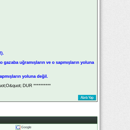
).
; o gazaba uğramışların ve o sapmışların yoluna
apmışların yoluna değil.
;O&quot; DUR **********
Google