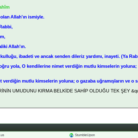
rahîm
lan Allah'ın ismiyle.
Rabbi,
im,
iki Allah'ın.
kulluğu, ibadeti ve ancak senden dileriz yardımı, inayeti. (Ya Rab!
doğru yola, O kendilerine nimet verdiğin mutlu kimselerin yoluna
t verdiğin mutlu kimselerin yoluna; o gazaba uğramışların ve o s
LERİNİN UMUDUNU KIRMA BELKİDE SAHİP OLDUĞU TEK ŞEY &quot
o.us
StumbleUpon