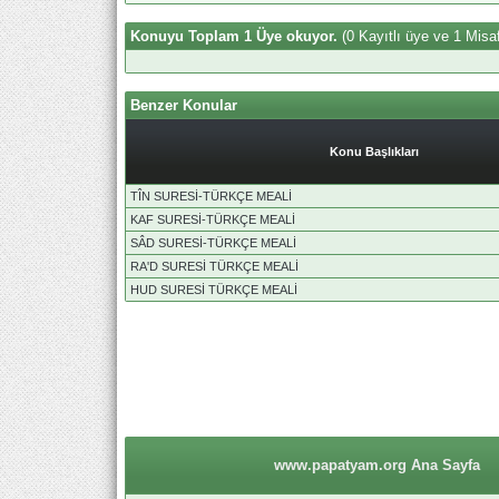
Konuyu Toplam 1 Üye okuyor.
(0 Kayıtlı üye ve 1 Misaf
Benzer Konular
Konu Başlıkları
TÎN SURESİ-TÜRKÇE MEALİ
KAF SURESİ-TÜRKÇE MEALİ
SÂD SURESİ-TÜRKÇE MEALİ
RA'D SURESİ TÜRKÇE MEALİ
HUD SURESİ TÜRKÇE MEALİ
www.papatyam.org Ana Sayfa