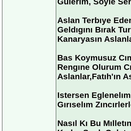
Gulerım, Soyle Se
Aslan Terbıye Eden
Geldıgını Bırak Tu
Kanaryasın Aslanl
Bas Koymusuz Cım
Rengıne Olurum C
Aslanlar,Fatıh'ın
Istersen Eglenelım
Gırıselım Zıncırler
Nasıl Kı Bu Mılletı