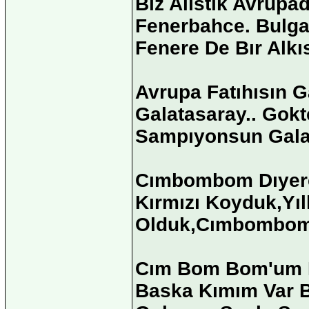
Bız Alıstık Avrup
Fenerbahce. Bulga
Fenere De Bır Alkı
Avrupa Fatıhısın G
Galatasaray.. Gokt
Sampıyonsun Galat
Cımbombom Dıyere
Kırmızı Koyduk,Yıl
Olduk,Cımbombom 
Cım Bom Bom'um B
Baska Kımım Var B