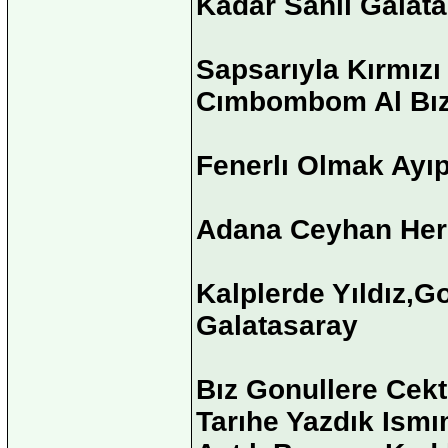
Kadar Sanlı Galata
Sapsarıyla Kırmızı
Cımbombom Al Bızı
Fenerlı Olmak Ayıp
Adana Ceyhan Her
Kalplerde Yıldız,
Galatasaray
Bız Gonullere Cektı
Tarıhe Yazdık Ismı