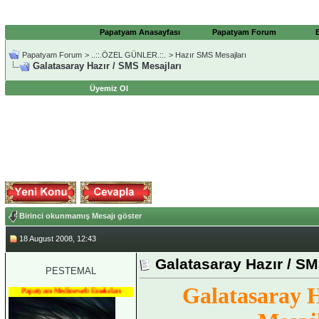
Papatyam Anasayfası
Papatyam Forum
Papatyam Forum
>
..::.ÖZEL GÜNLER.::.
>
Hazır SMS Mesajları
Galatasaray Hazır / SMS Mesajları
Üyemiz Ol
Birinci okunmamış Mesajı göster
18 August 2008, 12:43
Galatasaray Hazır / SM
PESTEMAL
Galatasaray 
Papatyam Medineweb Emekdarı