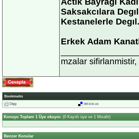
Actık Bayragı Kad
Saksakcılara Degıl
Kestanelerle Degıl
Erkek Adam Kanatl
_______________
mzalar sifirlanmistir,
Bookmarks
Digg
del.icio.us
Konuyu Toplam 1 Üye okuyor.
(0 Kayıtlı üye ve 1 Misafir)
Benzer Konular