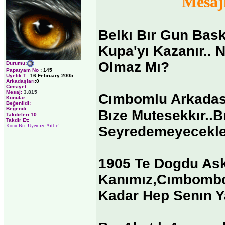
Mesaj
Belkı Bır Gun Bask
Kupa'yı Kazanır.. 
Olmaz Mı?
Durumu
:
Papatyam No
:
145
Üyelik T.
:
16 February 2005
Arkadaşları
:0
Cinsiyet:
Mesaj:
3.815
Cımbomlu Arkadasla
Konular:
Beğenildi:
Beğendi:
Bıze Mutesekkır..B
Takdirleri:10
Takdir Et:
Konu Bu Üyemize Aittir!
Seyredemeyecekler
1905 Te Dogdu Askı
Kanımız,Cımbombo
Kadar Hep Senın Y