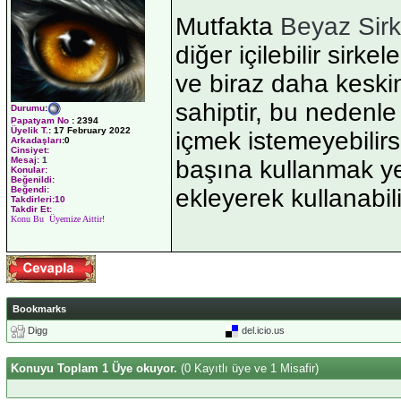
Mutfakta
Beyaz Sir
diğer içilebilir sirk
ve biraz daha keskin
sahiptir, bu nedenl
Durumu
:
Papatyam No
:
2394
Üyelik T.
:
17 February 2022
içmek istemeyebilirs
Arkadaşları
:0
Cinsiyet:
Mesaj:
1
başına kullanmak yer
Konular:
Beğenildi:
ekleyerek kullanabili
Beğendi:
Takdirleri:10
Takdir Et:
Konu Bu Üyemize Aittir!
Bookmarks
Digg
del.icio.us
Konuyu Toplam 1 Üye okuyor.
(0 Kayıtlı üye ve 1 Misafir)