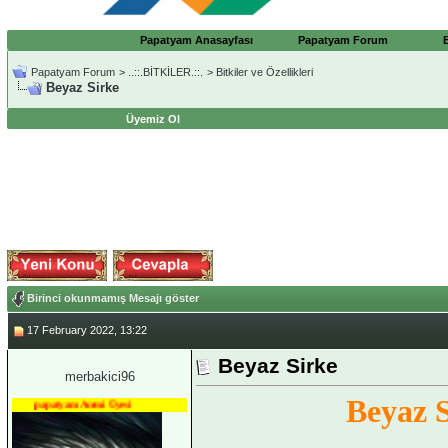
Papatyam Anasayfası
Papatyam Forum
Papatyam Forum
>
..::.BİTKİLER.::.
>
Bitkiler ve Özellikleri
Beyaz Sirke
Üyemiz Ol
Birinci okunmamış Mesajı göster
17 February 2022, 13:22
Beyaz Sirke
merbakici96
Beyaz 
papatyam Acemi Üyesi