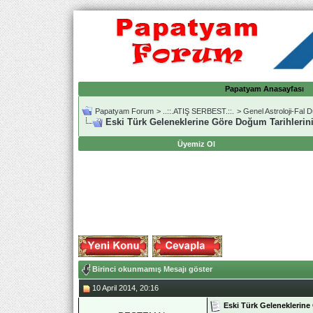
Papatyam Anasayfası
Papatyam Forum
>
..::.ATIŞ SERBEST.::.
>
Genel Astroloji-Fal 
Eski Türk Geleneklerine Göre Doğum Tarihlerini
Üyemiz Ol
Birinci okunmamış Mesajı göster
10 April 2014, 20:16
Eski Türk Geleneklerine 