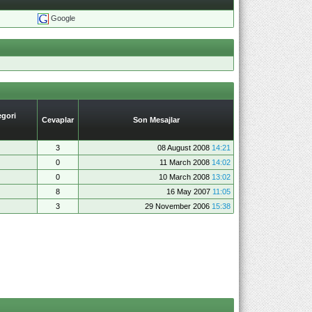
Google
gori
Cevaplar
Son Mesajlar
3
08 August 2008
14:21
0
11 March 2008
14:02
0
10 March 2008
13:02
8
16 May 2007
11:05
3
29 November 2006
15:38