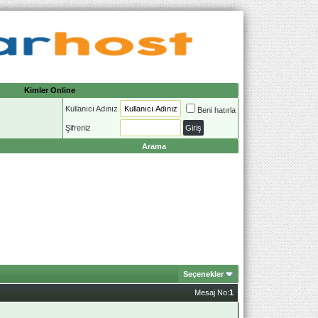
Kimler Online
Kullanıcı Adınız
Beni hatırla
Şifreniz
Arama
Seçenekler
Mesaj No:
1