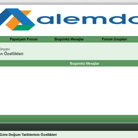
Papatyam Forum
Bugünkü Mesajlar
Forum Grupları
Dünyası
n Özellikleri
Bugünkü Mesajlar
Göre Doğum Tarihlerinin Özellikleri