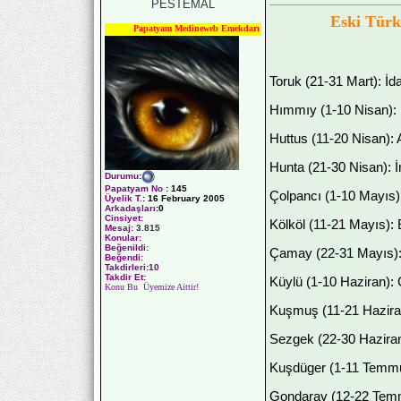
PESTEMAL
Eski Türk
Papatyam Medineweb Emekdarı
Toruk (21-31 Mart): İdar
Hımmıy (1-10 Nisan): İ
Huttus (11-20 Nisan): A
Hunta (21-30 Nisan): İn
Durumu
:
Papatyam No
:
145
Çolpancı (1-10 Mayıs):
Üyelik T.
:
16 February 2005
Arkadaşları
:0
Cinsiyet:
Kölköl (11-21 Mayıs): 
Mesaj:
3.815
Konular:
Beğenildi:
Çamay (22-31 Mayıs): F
Beğendi:
Takdirleri:10
Takdir Et:
Küylü (1-10 Haziran): 
Konu Bu Üyemize Aittir!
Kuşmuş (11-21 Haziran)
Sezgek (22-30 Haziran)
Kuşdüger (1-11 Temmuz
Gondaray (12-22 Temm