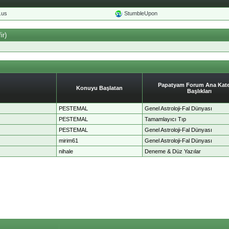
o.us
StumbleUpon
ir)
Papatyam Forum Ana Kate
Konuyu Başlatan
Başlıkları
PESTEMAL
Genel Astroloji-Fal Dünyası
PESTEMAL
Tamamlayıcı Tıp
PESTEMAL
Genel Astroloji-Fal Dünyası
mirim61
Genel Astroloji-Fal Dünyası
nihale
Deneme & Düz Yazılar