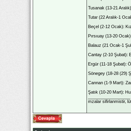
Tusanak (13-21 Aralık)
Tutar (22 Aralık-1 Ocak
Beçel (2-12 Ocak): Kız
Pırsıuay (13-20 Ocak)
Balauz (21 Ocak-1 Şub
Cantay (2-10 Şubat): Es
Ergür (11-18 Şubat): Ö
Sönegey (18-28 (29) Şub
Cannan (1-9 Mart): Zar
Şatık (10-20 Mart): Hu
__________________
mzalar sifirlanmistir, l