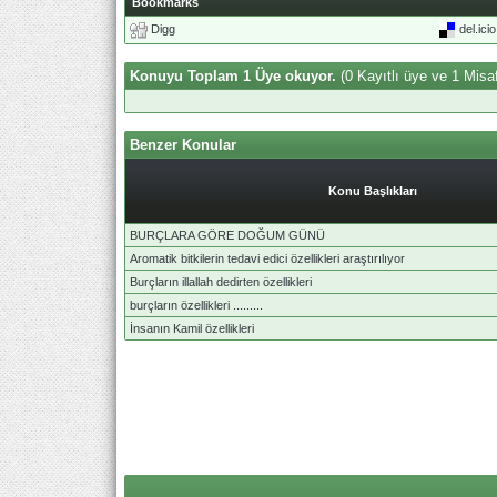
Bookmarks
Digg
del.ici
Konuyu Toplam 1 Üye okuyor.
(0 Kayıtlı üye ve 1 Misaf
Benzer Konular
Konu Başlıkları
BURÇLARA GÖRE DOĞUM GÜNÜ
Aromatik bitkilerin tedavi edici özellikleri araştırılıyor
Burçların illallah dedirten özellikleri
burçların özellikleri .........
İnsanın Kamil özellikleri