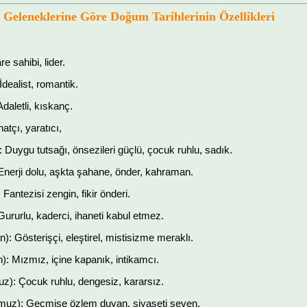
 Geleneklerine Göre Doğum Tarihlerinin Özellikleri
e sahibi, lider.
dealist, romantik.
daletli, kıskanç.
atçı, yaratıcı,
 Duygu tutsağı, önsezileri güçlü, çocuk ruhlu, sadık.
Enerji dolu, aşkta şahane, önder, kahraman.
antezisi zengin, fikir önderi.
Gururlu, kaderci, ihaneti kabul etmez.
: Gösterişçi, eleştirel, mistisizme meraklı.
: Mızmız, içine kapanık, intikamcı.
): Çocuk ruhlu, dengesiz, kararsız.
uz): Geçmişe özlem duyan, siyaseti seven.