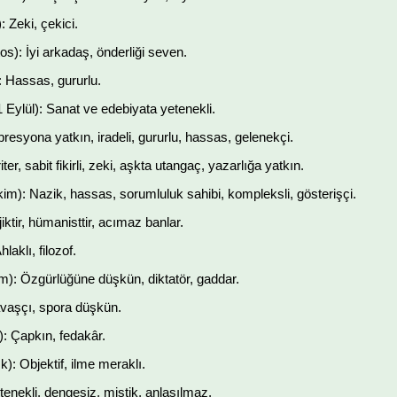
 Zeki, çekici.
): İyi arkadaş, önderliği seven.
: Hassas, gururlu.
Eylül): Sanat ve edebiyata yetenekli.
resyona yatkın, iradeli, gururlu, hassas, gelenekçi.
iter, sabit fikirli, zeki, aşkta utangaç, yazarlığa yatkın.
im): Nazik, hassas, sorumluluk sahibi, kompleksli, gösterişçi.
ktir, hümanisttir, acımaz banlar.
aklı, filozof.
m): Özgürlüğüne düşkün, diktatör, gaddar.
avaşçı, spora düşkün.
: Çapkın, fedakâr.
): Objektif, ilme meraklı.
tenekli, dengesiz, mistik, anlaşılmaz.