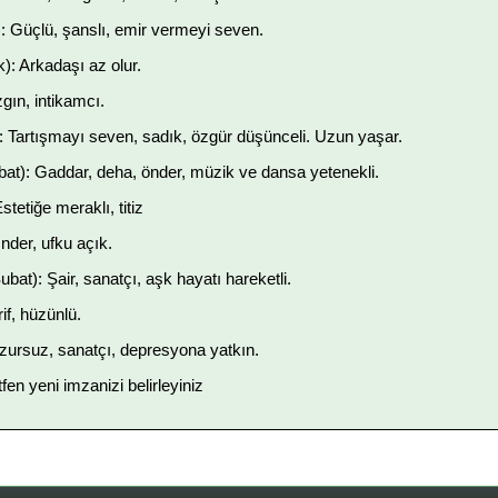
: Güçlü, şanslı, emir vermeyi seven.
): Arkadaşı az olur.
gın, intikamcı.
: Tartışmayı seven, sadık, özgür düşünceli. Uzun yaşar.
at): Gaddar, deha, önder, müzik ve dansa yetenekli.
tetiğe meraklı, titiz
nder, ufku açık.
at): Şair, sanatçı, aşk hayatı hareketli.
if, hüzünlü.
zursuz, sanatçı, depresyona yatkın.
ütfen yeni imzanizi belirleyiniz