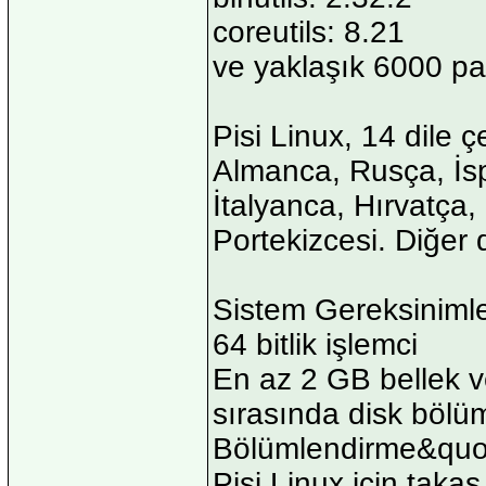
coreutils: 8.21
ve yaklaşık 6000 pa
Pisi Linux, 14 dile ç
Almanca, Rusça, İs
İtalyanca, Hırvatça
Portekizcesi. Diğer d
Sistem Gereksinimle
64 bitlik işlemci
En az 2 GB bellek v
sırasında disk böl
Bölümlendirme&quot;
Pisi Linux için takas