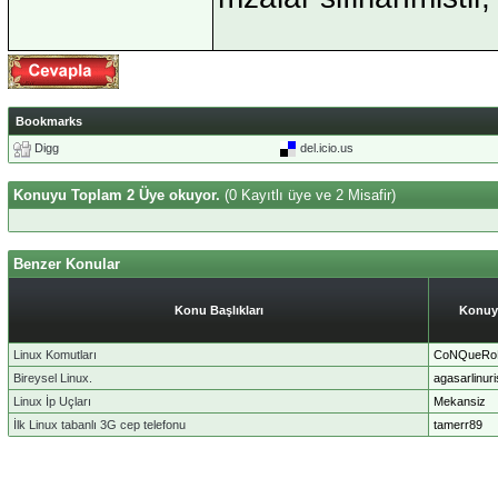
Bookmarks
Digg
del.icio.us
Konuyu Toplam 2 Üye okuyor.
(0 Kayıtlı üye ve 2 Misafir)
Benzer Konular
Konu Başlıkları
Konuy
Linux Komutları
CoNQueRo
Bireysel Linux.
agasarlinuri
Linux İp Uçları
Mekansiz
İlk Linux tabanlı 3G cep telefonu
tamerr89