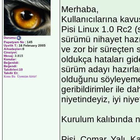
Merhaba,
Kullanıcılarına kav
Pisi Linux 1.0 Rc2 
sürümü nihayet haz
Durumu
:
Papatyam No
:
145
Üyelik T.
:
16 February 2005
ve zor bir süreçte
Arkadaşları
:0
Cinsiyet:
Mesaj:
3.815
oldukça hataları gide
Konular:
Beğenildi:
sürüm adayı hazırla
Beğendi:
Takdirleri:10
Takdir Et:
olduğunu söyleyemey
Konu Bu Üyemize Aittir!
geribildirimler ile d
niyetindeyiz, iyi niyet
Kurulum kalıbında n
Pisi, Çomar, Yalı, 