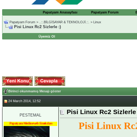
Papatyam Anasayfası
Papatyam Forum
Papatyam Forum
>
..::.BİLGİSAYAR & TEKNOLOJİ.::.
>
Linux
Pisi Linux Rc2 Sizlerle :)
Üyemiz Ol
Birinci okunmamış Mesajı göster
24 March 2014, 12:52
Pisi Linux Rc2 Sizlerle 
PESTEMAL
Pisi Linux Rc2
Papatyam Medineweb Emekdarı