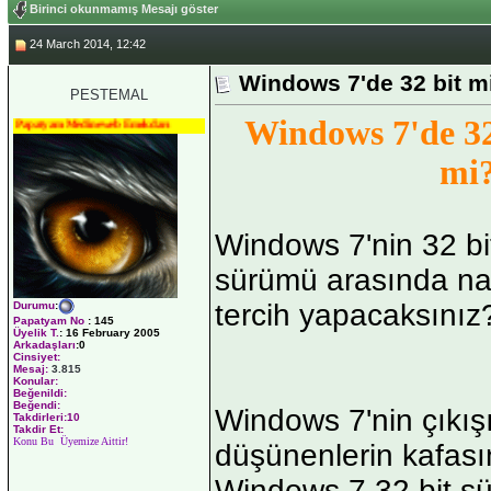
Birinci okunmamış Mesajı göster
24 March 2014, 12:42
Windows 7'de 32 bit mi
PESTEMAL
Windows 7'de 32
Papatyam Medineweb Emekdarı
mi
Windows 7'nin 32 bit
sürümü arasında na
tercih yapacaksınız?
Durumu
:
Papatyam No
:
145
Üyelik T.
:
16 February 2005
Arkadaşları
:0
Cinsiyet:
Mesaj:
3.815
Konular:
Beğenildi:
Beğendi:
Windows 7'nin çıkışı
Takdirleri:10
Takdir Et:
Konu Bu Üyemize Aittir!
düşünenlerin kafasın
Windows 7 32 bit s