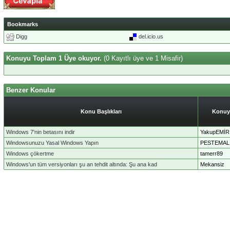
Bookmarks
Digg
del.icio.us
Konuyu Toplam 1 Üye okuyor.
(0 Kayıtlı üye ve 1 Misafir)
Benzer Konular
Konu Başlıkları
Konuy
Windows 7'nin betasını indir
YakupEMİR
Windowsunuzu Yasal Windows Yapın
PESTEMAL
Windows çökertme
tamerr89
Windows'un tüm versiyonları şu an tehdit altında: Şu ana kad
Mekansiz