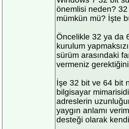
önemlisi neden? 32 
mümkün mü? İşte büt
Öncelikle 32 ya da 
kurulum yapmaksızın 
sürüm arasındaki far
vermeniz gerektiğini
İşe 32 bit ve 64 bit 
bilgisayar mimarisidi
adreslerin uzunluğun
yaygın anlamı veriml
desteği olarak kendin