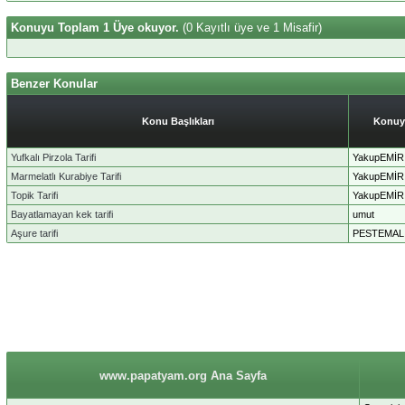
Konuyu Toplam 1 Üye okuyor.
(0 Kayıtlı üye ve 1 Misafir)
Benzer Konular
Konu Başlıkları
Konuy
Yufkalı Pirzola Tarifi
YakupEMİR
Marmelatlı Kurabiye Tarifi
YakupEMİR
Topik Tarifi
YakupEMİR
Bayatlamayan kek tarifi
umut
Aşure tarifi
PESTEMAL
www.papatyam.org Ana Sayfa