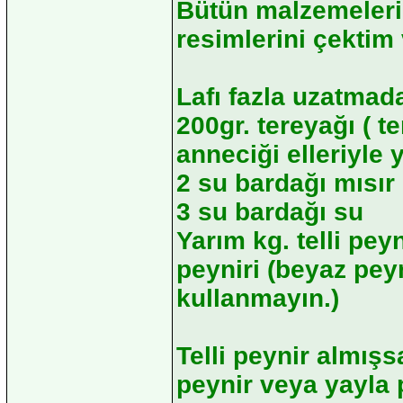
Bütün malzemelerin
resimlerini çektim 
Lafı fazla uzatmada
200gr. tereyağı ( 
anneciği elleriyle 
2 su bardağı mısır
3 su bardağı su
Yarım kg. telli pey
peyniri (beyaz peyni
kullanmayın.)
Telli peynir almış
peynir veya yayla 