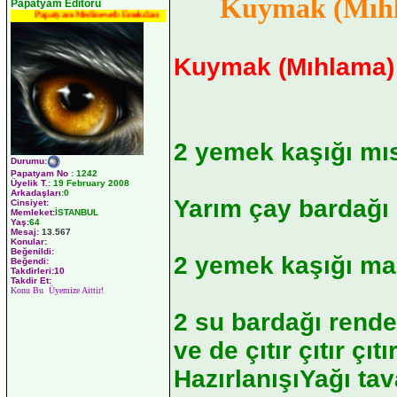
Kuymak (Mıhl
Papatyam Editörü
Papatyam Medineweb Emekdarı
Kuymak (Mıhlama) 
2 yemek kaşığı mı
Durumu
:
Papatyam No
:
1242
Üyelik T.
:
19 February 2008
Arkadaşları
:0
Yarım çay bardağı
Cinsiyet:
Memleket:
İSTANBUL
Yaş:
64
Mesaj:
13.567
Konular:
Beğenildi:
2 yemek kaşığı mar
Beğendi:
Takdirleri:10
Takdir Et:
Konu Bu Üyemize Aittir!
2 su bardağı rende
ve de çıtır çıtır çı
HazırlanışıYağı ta