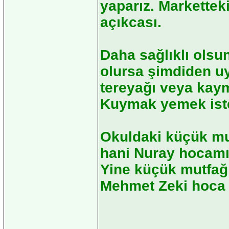
yaparız. Markette
açıkcası.
Daha sağlıklı olsu
olursa şimdiden u
tereyağı veya kay
Kuymak yemek iste
Okuldaki küçük mu
hani Nuray hocamız
Yine küçük mutfağı
Mehmet Zeki hoca 