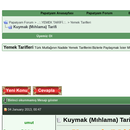
Papatyam Anasayfası
Papatyam Forum
Papatyam Forum
>
..::.YEMEK TARİFİ.::.
>
Yemek Tarifleri
Kuymak (Mıhlama) Tarifi
Üyemiz Ol
Yemek Tarifleri
Türk Mutfağının Nadide Yemek Tariflerini Bizlerle Paylaşmak İster Mis
Birinci okunmamış Mesajı göster
04 January 2013, 00:47
Kuymak (Mıhlama) Tari
umut