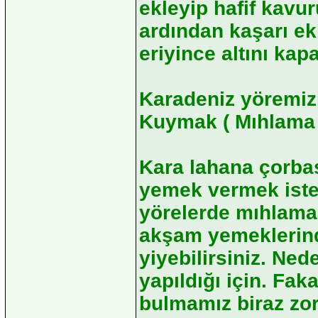
ekleyip hafif kavur
ardından kaşarı ekl
eriyince altını kapa
Karadeniz yöremizi
Kuymak ( Mıhlama 
Kara lahana çorbas
yemek vermek iste
yörelerde mıhlama 
akşam yemeklerind
yiyebilirsiniz. N
yapıldığı için. Fak
bulmamız biraz zor