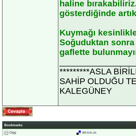
haline bırakabiliri
gösterdiğinde artı
Kuymağı kesinlikle
Soğuduktan sonra y
gaflette bulunmay
_______________
*********ASLA Bİ
SAHİP OLDUĞU TEK 
KALEGÜNEY
Bookmarks
Digg
del.icio.us