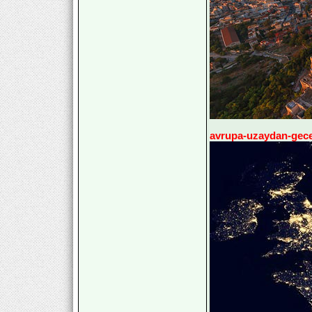
avrupa-uzaydan-gece