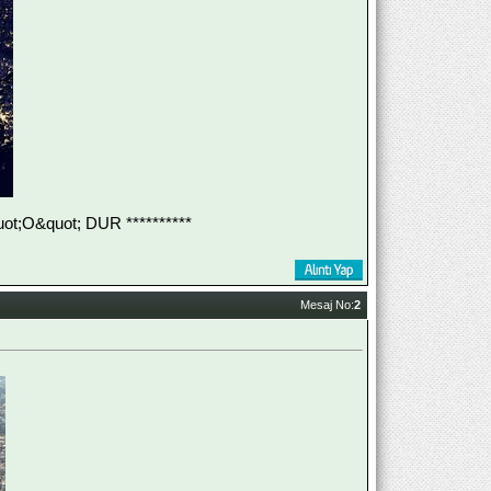
;O&quot; DUR **********
Mesaj No:
2