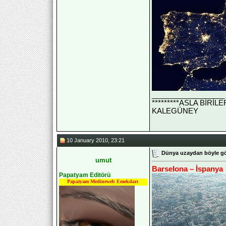
__________________
*********ASLA BİRİ
KALEGÜNEY
10 January 2010, 23:21
Dünya uzaydan böyle g
umut
Barselona – İspanya
Papatyam Editörü
Papatyam Medineweb Emekdarı