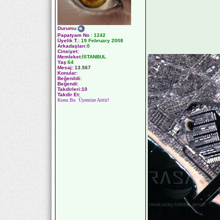
Durumu
:
Papatyam No
:
1242
Üyelik T.
:
19 February 2008
Arkadaşları
:0
Cinsiyet:
Memleket:
İSTANBUL
Yaş:
64
Mesaj:
13.567
Konular:
Beğenildi:
Beğendi:
Takdirleri:10
Takdir Et:
Konu Bu Üyemize Aittir!