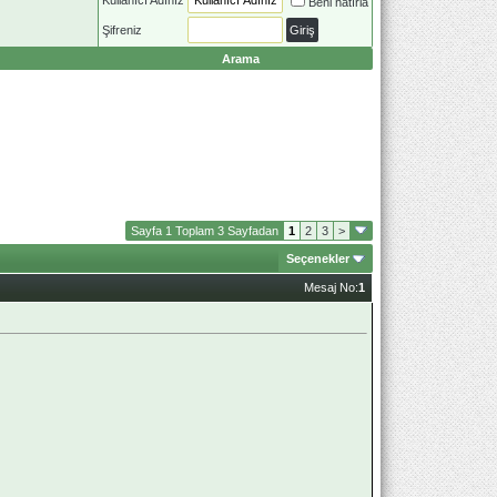
Beni hatırla
Şifreniz
Arama
Sayfa 1 Toplam 3 Sayfadan
1
2
3
>
Seçenekler
Mesaj No:
1