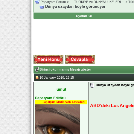
Papatyam Forum
>
..::.TÜRKİYE ve DÜNYA ÜLKELERİ.::.
>
Tür
Dünya uzaydan böyle görünüyor
Üyemiz Ol
Birinci okunmamış Mesajı göster
10 January 2010, 23:15
Dünya uzaydan böyle g
umut
Papatyam Editörü
Papatyam Medineweb Emekdarı
ABD’deki Los Angele