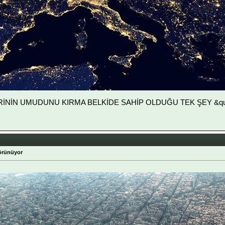
LERİNİN UMUDUNU KIRMA BELKİDE SAHİP OLDUĞU TEK ŞEY &quot
örünüyor