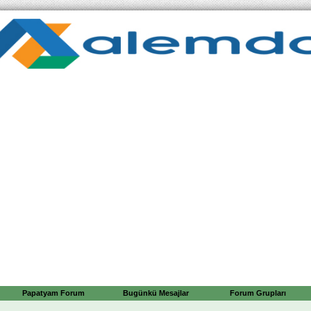
Papatyam Forum
Bugünkü Mesajlar
Forum Grupları