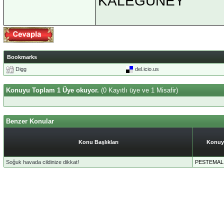
KALEGÜNEY
Bookmarks
Digg
del.icio.us
Konuyu Toplam 1 Üye okuyor.
(0 Kayıtlı üye ve 1 Misafir)
Benzer Konular
Konu Başlıkları
Konuy
Soğuk havada cildinize dikkat!
PESTEMAL