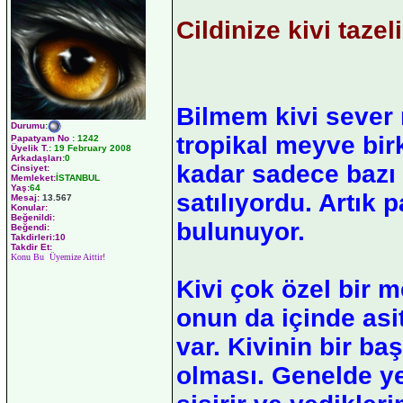
Cildinize kivi tazeli
Bilmem kivi sever
Durumu
:
tropikal meyve bir
Papatyam No
:
1242
Üyelik T.
:
19 February 2008
Arkadaşları
:0
kadar sadece bazı
Cinsiyet:
Memleket:
İSTANBUL
Yaş:
64
satılıyordu. Artık 
Mesaj:
13.567
Konular:
Beğenildi:
bulunuyor.
Beğendi:
Takdirleri:10
Takdir Et:
Konu Bu Üyemize Aittir!
Kivi çok özel bir 
onun da içinde asi
var. Kivinin bir ba
olması. Genelde 