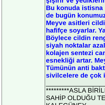
şişirir ve yedikler
Bu konuda istisna o
de bugün konumuz ol
Meyve asitleri cild
hafifçe soyarlar. 
Böylece cildin reng
siyah noktalar azalır
kolajen sentezi ca
esnekliği artar. M
Tümünün anti bakte
sivilcelere de çok i
_______________
*********ASLA Bİ
SAHİP OLDUĞU TEK 