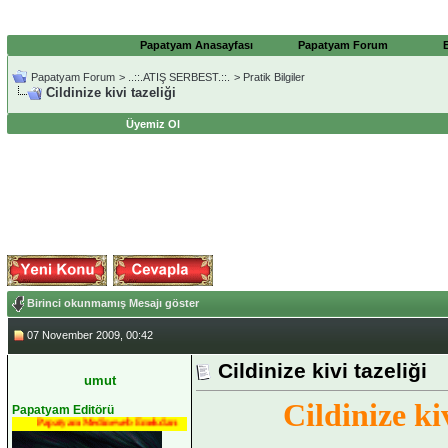
Papatyam Anasayfası
Papatyam Forum
Papatyam Forum
>
..::.ATIŞ SERBEST.::.
>
Pratik Bilgiler
Cildinize kivi tazeliği
Üyemiz Ol
Birinci okunmamış Mesajı göster
07 November 2009, 00:42
Cildinize kivi tazeliği
umut
Cildinize kiv
Papatyam Editörü
Papatyam Medineweb Emekdarı