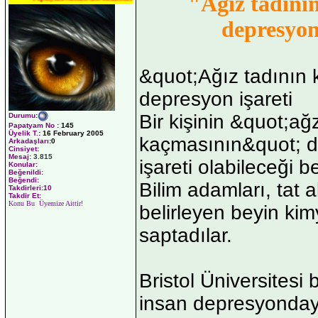
"Ağız tadını
depresyon 
&quot;Ağız tadının
depresyon işareti
Bir kişinin &quot;ağ
Durumu
:
Papatyam No
:
145
Üyelik T.
:
16 February 2005
kaçmasının&quot; d
Arkadaşları
:0
Cinsiyet:
Mesaj:
3.815
işareti olabileceği bel
Konular:
Beğenildi:
Beğendi:
Bilim adamları, tat 
Takdirleri:10
Takdir Et:
Konu Bu Üyemize Aittir!
belirleyen beyin kim
saptadılar.
Bristol Üniversitesi
insan depresyondayk