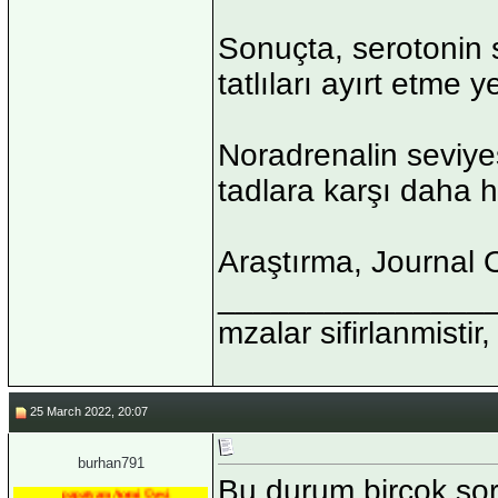
Sonuçta, serotonin 
tatlıları ayırt etme y
Noradrenalin seviye
tadlara karşı daha h
Araştırma, Journal 
_______________
mzalar sifirlanmistir,
25 March 2022, 20:07
burhan791
Bu durum birçok sor
papatyam Acemi Üyesi