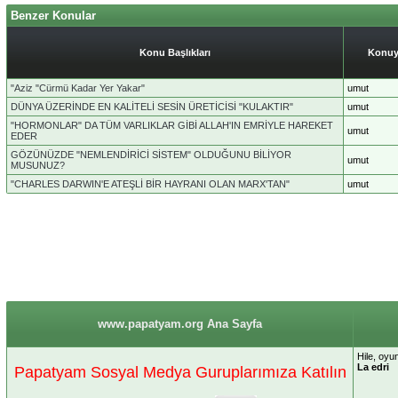
Benzer Konular
Konu Başlıkları
Konuy
"Aziz "Cürmü Kadar Yer Yakar"
umut
DÜNYA ÜZERİNDE EN KALİTELİ SESİN ÜRETİCİSİ "KULAKTIR"
umut
"HORMONLAR" DA TÜM VARLIKLAR GİBİ ALLAH'IN EMRİYLE HAREKET
umut
EDER
GÖZÜNÜZDE "NEMLENDİRİCİ SİSTEM" OLDUĞUNU BİLİYOR
umut
MUSUNUZ?
"CHARLES DARWIN'E ATEŞLİ BİR HAYRANI OLAN MARX'TAN"
umut
www.papatyam.org Ana Sayfa
Hile, oyu
La edri
Papatyam Sosyal Medya Guruplarımıza Katılın