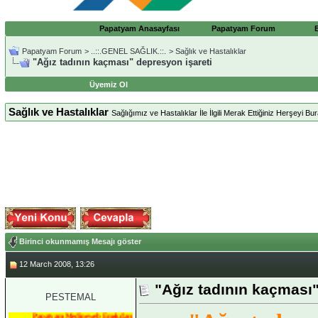
Papatyam Anasayfası
Papatyam Forum
Papatyam Forum
>
..::.GENEL SAĞLIK.::.
>
Sağlık ve Hastalıklar
"Ağız tadının kaçması" depresyon işareti
Üyemiz Ol
Sağlık ve Hastalıklar
Sağlığımız ve Hastalıklar İle İlgili Merak Ettiğiniz Herşeyi Bura
Birinci okunmamış Mesajı göster
12 March 2008, 13:26
"Ağız tadının kaçması"
PESTEMAL
Papatyam Medineweb Emekdarı