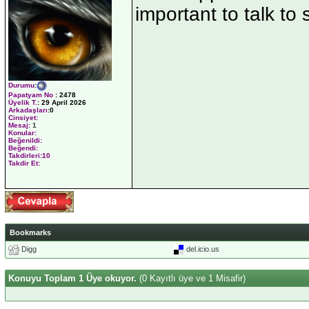
important to talk to
Durumu
:
Papatyam No
:
2478
Üyelik T.
:
29 April 2026
Arkadaşları
:0
Cinsiyet:
Mesaj:
1
Konular:
Beğenildi:
Beğendi:
Takdirleri:10
Takdir Et:
Bookmarks
Digg
del.icio.us
Konuyu Toplam 1 Üye okuyor.
(0 Kayıtlı üye ve 1 Misafir)