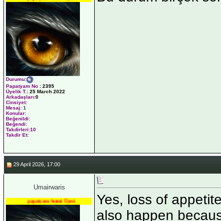
Durumu
:
Papatyam No
:
2395
Üyelik T.
:
25 March 2022
Arkadaşları
:0
Cinsiyet:
Mesaj:
1
Konular:
Beğenildi:
Beğendi:
Takdirleri:10
Takdir Et:
29 April 2026, 17:00
Umairwaris
Yes, loss of appetit
papatyam Acemi Üyesi
also happen because