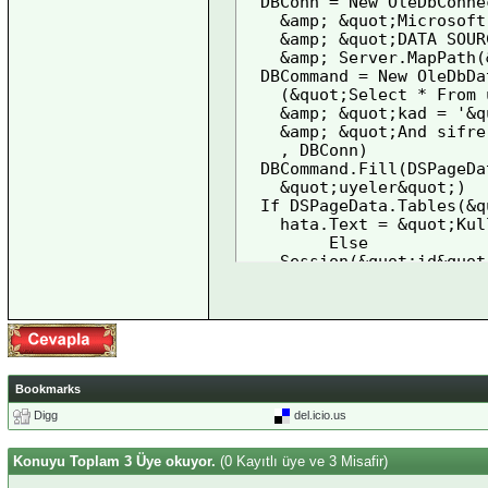
  DBConn = New OleDbConne
    &amp; &quot;Microsoft
    &amp; &quot;DATA SOUR
    &amp; Server.MapPath(
  DBCommand = New OleDbDa
    (&quot;Select * From 
    &amp; &quot;kad = '&q
    &amp; &quot;And sifre
    , DBConn) 

  DBCommand.Fill(DSPageDat
    &quot;uyeler&quot;)

  If DSPageData.Tables(&q
    hata.Text = &quot;Kul
  	 Else

    Session(&quot;id&quot
      Rows(0).Item(&quot;
   Session(&quot;id&quot;
   response.Redirect(&quo
 End If

End Sub

&lt;/script&gt;

Bookmarks
&lt;html&gt;

Digg
del.icio.us
&lt;head&gt;

&lt;title&gt;Login Form&l
Konuyu Toplam 3 Üye okuyor.
(0 Kayıtlı üye ve 3 Misafir)
&lt;/head&gt;

&lt;body&gt;
