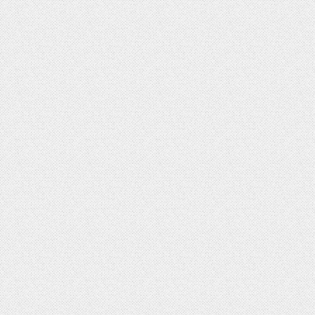
&lt;/body&gt;

&lt;/html&gt;