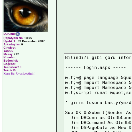
Durumu
:
Papatyam No
:
1196
Üyelik T.
:
09 December 2007
Arkadaşları
:0
Cinsiyet:
Yaş:
36
Mesaj:
212
Bilindi?i gibi ço?u inter
Konular:
Beğenildi:
Beğendi:
------ Login.aspx -----

Takdirleri:10
Takdir Et:
Konu Bu Üyemize Aittir!
&lt;%@ page language=&quo
&lt;%@ Import Namespace=&
&lt;%@ Import Namespace=&
&lt;script runat=&quot;se
‘ giris tusuna basty?ymzd
Sub OK_OnSubmit(Sender As
  Dim DBConn as OleDbConne
  Dim DBCommand As OleDbD
  Dim DSPageData as New Da