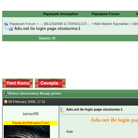
Papatyam Anasayfası
Papatyam Forum
Papatyam Forum
>
..::.BİLGİSAYAR & TEKNOLOJİ.::.
>
Web Master Kaynakları
>
AD
Ado.net ile login page olusturma-1
Üyemiz Ol
Birinci okunmamış Mesajı göster
08 February 2008, 17:31
Ado.net ile login page olusturma-1
tamerr89
Ado.net ile login p
Papatyam Paylaşımcı Üyesi
Kod: