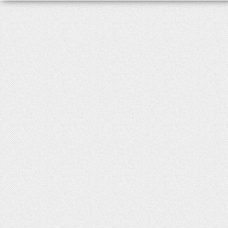
 ‘kullanycynyn bilgisini 
bilgi.text = Request.Serv
	end if

   End Sub

	‘ Session.Clear session bilgilerimizi temizliyor ve login.aspx sayfasyna yönlendiriyor.

Sub cikis_OnSubmit(Sender
	Session.Clear()

	response.Redirect(&quot;login.aspx&quot;)

end sub

&lt;/script&gt;

&lt;html&gt;

&lt;head&gt;

&lt;title&gt;Login Form&l
&lt;/head&gt;

&lt;body&gt;

&lt;form id=&quot;form1&q
&lt;center&gt;

&lt;br&gt;

&lt;b&gt;.:: Üye Durumu :
 &lt;br&gt;&lt;asp:label 
&lt;br&gt;

&lt;br&gt;

&lt;asp:button id=&quot;c
&lt;/form&gt;
