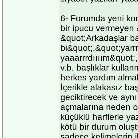
6- Forumda yeni kon
bir ipucu vermeyen 
&quot;Arkadaşlar b
bi&quot;,&quot;yar
yaaarrrdıııım&quot;
v.b. başlıklar kulla
herkes yardım almak
İçerikle alakasız b
geciktirecek ve ayn
açmalarına neden ol
küçüklü harflerle 
kötü bir durum oluş
sadece kelimelerin i