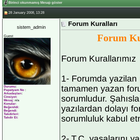
Birinci okunmamış Mesajı göster
28 January 2008, 13:28
Forum Kuralları
sistem_admin
Forum Ku
Guest
Forum Kurallarımız
1- Forumda yazilan
tamamen yazan for
Durumu
:
Papatyam No
:
Arkadaşları
:
sorumludur. Şahıslar
Cinsiyet:
Mesaj:
n/a
Konular:
yazılardan dolayı f
Beğenildi:
Beğendi:
Takdirleri:
sorumluluk kabul et
Takdir Et:
2- T.C. yasalarını y