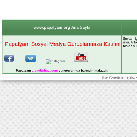
www.papatyam.org Ana Sayfa
Şeytan, i
ister. Ar
Papatyam Sosyal Medya Guruplarımıza Katılın
Maide 91
Papatyam
alemdarhost
.com
sunucularında barındırılmaktadır.
Site Yöneticisine Yaz