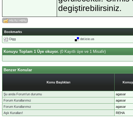
degiştirebilirsiniz.
Bookmarks
Digg
del.icio.us
Konuyu Toplam 1 Üye okuyor.
(0 Kayıtlı üye ve 1 Misafir)
Benzer Konular
Konu Başlıkları
Konuy
Şu anda Forum'un durumu
agasar
Forum Kurallarımız
agasar
Forum Kurallarımız
agasar
Aşk Kuralları!
REHA