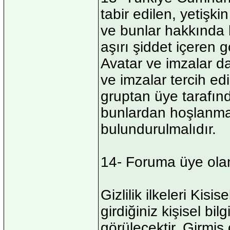
tabir edilen, yetişki
ve bunlar hakkında k
aşırı şiddet içeren g
Avatar ve imzalar da
ve imzalar tercih e
gruptan üye tarafınd
bunlardan hoşlanma
bulundurulmalıdır.
14- Foruma üye olan 
Gizlilik ilkeleri Kisi
girdiğiniz kişisel bi
görülecektir. Girmis