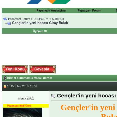
Papatyam Anasayfası
Papatyam Forum
Papatyam Forum
>
..::.SPOR.::.
>
Süper Lig
Gençler'in yeni hocası Giray Bulak
Üyemiz Ol
Birinci okunmamış Mesajı göster
18 October 2010, 13:59
Gençler'in yeni hocası
maçkalı61
Gençler'in yeni
Papatyam Aktif Üyesi
Bul