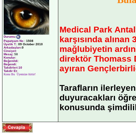
Medical Park Anta
karşısında alınan 3
Durumu
:
Papatyam No
:
1508
Üyelik T.
:
09 October 2010
mağlubiyetin ardın
Arkadaşları
:0
Cinsiyet:
Mesaj:
58
direktör Thomass Do
Konular:
Beğenildi:
Beğendi:
ayıran Gençlerbirli
Takdirleri:10
Takdir Et:
Konu Bu Üyemize Aittir!
Tarafların ilerley
duyuracakları öğre
konusunda şimdilik