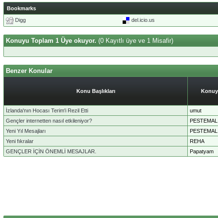
Bookmarks
Digg
del.icio.us
Konuyu Toplam 1 Üye okuyor.
(0 Kayıtlı üye ve 1 Misafir)
Benzer Konular
Konu Başlıkları
Konuy
İzlanda'nın Hocası Terim'i Rezil Etti
umut
Gençler internetten nasıl etkileniyor?
PESTEMAL
Yeni Yıl Mesajları
PESTEMAL
Yeni fıkralar
REHA
GENÇLER İÇİN ÖNEMLİ MESAJLAR.
Papatyam