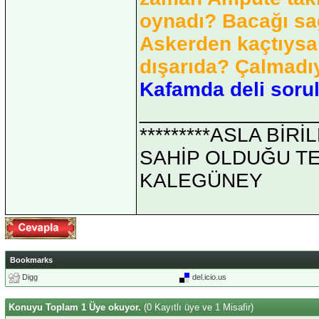
oynadı? Bacağı sa
Askerden kaçtıysa
dışarıda? Çalmadı
Kafamda deli sorul
_______________
*********ASLA Bİ
SAHİP OLDUĞU TEK 
KALEGÜNEY
Bookmarks
Digg
del.icio.us
Konuyu Toplam 1 Üye okuyor.
(0 Kayıtlı üye ve 1 Misafir)