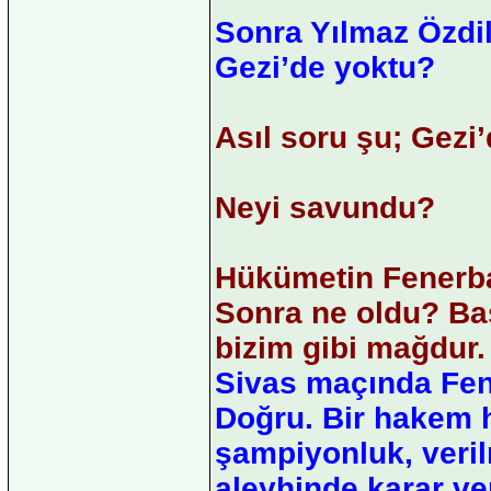
Sonra Yılmaz Özdi
Gezi’de yoktu?
Asıl soru şu; Gezi’
Neyi savundu?
Hükümetin Fenerb
Sonra ne oldu? Ba
bizim gibi mağdur.
Sivas maçında Fen
Doğru. Bir hakem ha
şampiyonluk, veril
aleyhinde karar ve