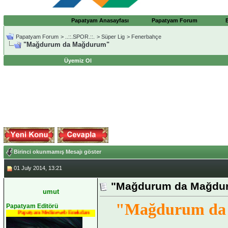
Papatyam Anasayfası
Papatyam Forum
Papatyam Forum
>
..::.SPOR.::.
>
Süper Lig
>
Fenerbahçe
"Mağdurum da Mağdurum"
Üyemiz Ol
Birinci okunmamış Mesajı göster
01 July 2014, 13:21
"Mağdurum da Mağdu
umut
"Mağdurum da
Papatyam Editörü
Papatyam Medineweb Emekdarı