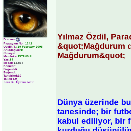
Yılmaz Özdil, Para
Durumu
:
&quot;Mağdurum 
Papatyam No
:
1242
Üyelik T.
:
19 February 2008
Arkadaşları
:0
Mağdurum&quot;
Cinsiyet:
Memleket:
İSTANBUL
Yaş:
64
Mesaj:
13.567
Konular:
Beğenildi:
Beğendi:
Takdirleri:10
Takdir Et:
Konu Bu Üyemize Aittir!
Dünya üzerinde bu
tanesinde; bir fut
kabul ediliyor, bir
kurduğu düşünülüyo