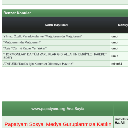
Benzer Konular
Konu Başlıkları
Konuy
Yılmaz Özdil, Paradokslar ve "Mağdurum da Mağdurum"
umut
"Mağdurum da Mağdurum"
umut
"Aziz "Cürmü Kadar Yer Yakar"
umut
"HORMONLAR" DA TÜM VARLIKLAR GİBİ ALLAH'IN EMRİYLE HAREKET
umut
EDER
ATATÜRK:"Kudüs İçin Kanımızı Dökmeye Hazırız"
mirim61
www.papatyam.org Ana Sayfa
Rütbelerin
Hz. Ali
Papatyam Sosyal Medya Guruplarımıza Katılın