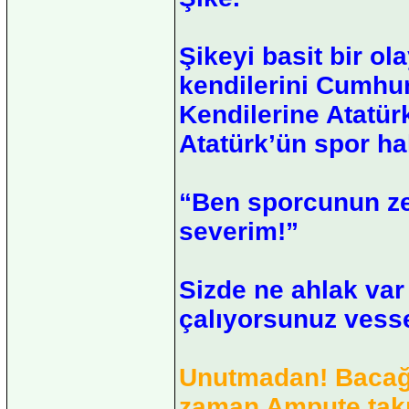
Şikeyi basit bir ol
kendilerini Cumhu
Kendilerine Atatürk
Atatürk’ün spor ha
“Ben sporcunun zek
severim!”
Sizde ne ahlak var 
çalıyorsunuz vess
Unutmadan! Bacağı 
zaman Ampute takı