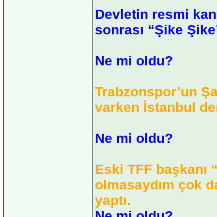
Devletin resmi kan
sonrası “Şike Şike”
Ne mi oldu?
Trabzonspor’un Ş
varken İstanbul der
Ne mi oldu?
Eski TFF başkanı 
olmasaydım çok dah
yaptı.
Ne mi oldu?