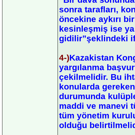
sonra tarafları, k
öncekine aykırı b
kesinleşmiş ise ya
gidilir”şeklindeki 
4-)
Kazakistan Kongr
yargılanma başvur
çekilmelidir. Bu i
konularda gereken
durumunda kulüple
maddi ve manevi t
tüm yönetim kurulu
olduğu belirtilmelid