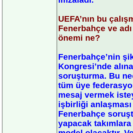
UEFA’nın bu çalışm
Fenerbahçe ve adı 
önemi ne?
Fenerbahçe’nin şi
Kongresi’nde alına
soruşturma. Bu ne
tüm üye federasyon
mesaj vermek istey
işbirliği anlaşmas
Fenerbahçe soruşt
yapacak takımlara 
model olacaktır. V