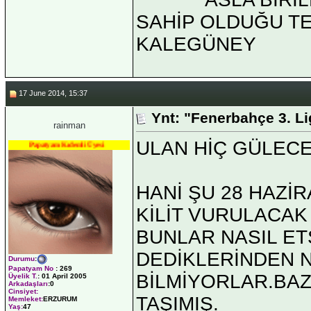
SAHİP OLDUĞU TEK 
KALEGÜNEY
17 June 2014, 15:37
Ynt: "Fenerbahçe 3. L
rainman
ULAN HİÇ GÜLECE
Papatyam Kıdemli Üyesi
HANİ ŞU 28 HAZİR
KİLİT VURULACAK
BUNLAR NASIL ET
DEDİKLERİNDEN N
Durumu
:
Papatyam No
:
269
BİLMİYORLAR.BAZ
Üyelik T.
:
01 April 2005
Arkadaşları
:0
Cinsiyet:
TAŞIMIŞ.
Memleket:
ERZURUM
Yaş:
47