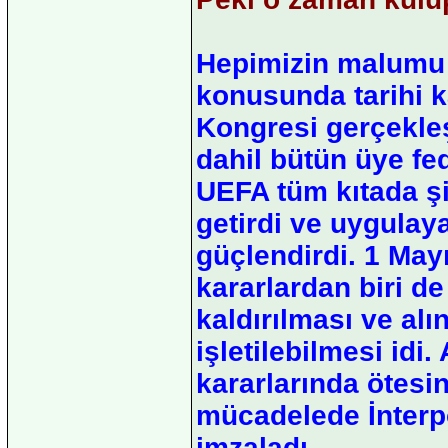
Hepimizin malumu 
konusunda tarihi ka
Kongresi gerçekleş
dahil bütün üye fe
UEFA tüm kıtada şi
getirdi ve uygulaya
güçlendirdi. 1 May
kararlardan biri 
kaldırılması ve al
işletilebilmesi id
kararlarında ötesin
mücadelede İnterpol
imzaladı.