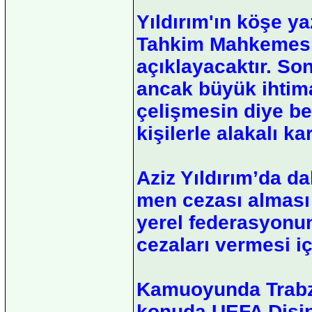
Yıldırım'ın köşe y
Tahkim Mahkemesi 
açıklayacaktır. So
ancak büyük ihtima
çelişmesin diye be
kişilerle alakalı ka
Aziz Yıldırım’da d
men cezası alması
yerel federasyonun
cezaları vermesi i
Kamuoyunda Trabz
konuda UEFA Disip