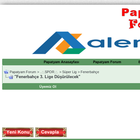
Papatyam Anasayfası
Papatyam Forum
Papatyam Forum
>
..::.SPOR.::.
>
Süper Lig
>
Fenerbahçe
"Fenerbahçe 3. Lige Düşürülecek"
Üyemiz Ol