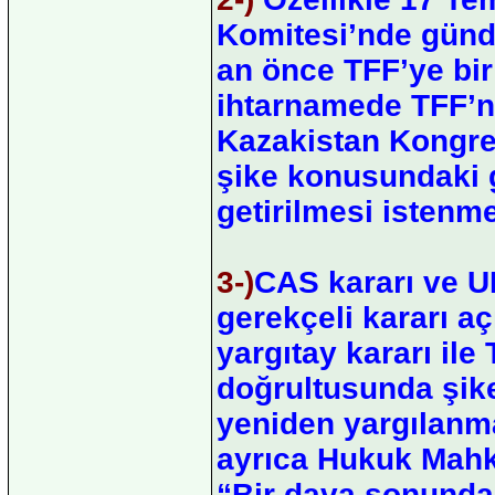
Komitesi’nde günde
an önce TFF’ye bir
ihtarnamede TFF’ni
Kazakistan Kongres
şike konusundaki 
getirilmesi istenmel
3-)
CAS kararı ve UE
gerekçeli kararı aç
yargıtay kararı il
doğrultusunda şike
yeniden yargılanma
ayrıca Hukuk Mahk
“Bir dava sonunda