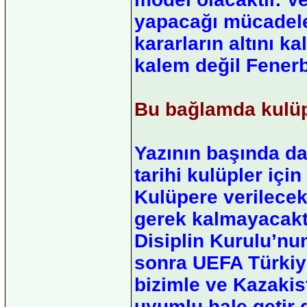
yapacağı mücadele
kararların altını ka
kalem değil Fenerb
Bu bağlamda kulüple
Yazının başında d
tarihi kulüpler için
Kulüpere verilecek
gerek kalmayacaktı
Disiplin Kurulu’nun 
sonra UEFA Türkiy
bizimle ve Kazakis
uyumlu hale getir 