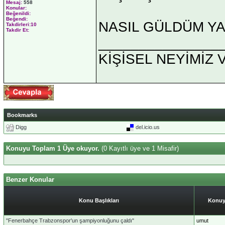
Mesaj:
558
Konular:
Beğenildi:
Beğendi:
NASIL GÜLDÜM Y
Takdirleri:10
Takdir Et:
_______________
KİŞİSEL NEYİMİZ 
Bookmarks
Digg
del.icio.us
Konuyu Toplam 1 Üye okuyor.
(0 Kayıtlı üye ve 1 Misafir)
Benzer Konular
Konu Başlıkları
Konuy
"Fenerbahçe Trabzonspor'un şampiyonluğunu çaldı"
umut