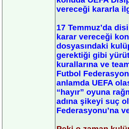
vereceği kararla ilg
17 Temmuz’da disi
karar vereceği kon
dosyasındaki kulüpl
gerektiği gibi yür
kurallarına ve tea
Futbol Federasyonu 
anlamda UEFA olas
“hayır” oyuna rağm
adına şikeyi suç o
Federasyonu’na ve
Peki o zaman kulüp