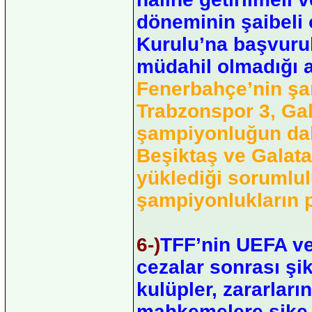
döneminin şaibeli 
Kurulu’na başvurul
müdahil olmadığı ad
Fenerbahçe’nin şa
Trabzonspor 3, Gal
şampiyonluğun daha
Beşiktaş ve Galata
yüklediği sorumlul
şampiyonlukların p
6-)
TFF’nin UEFA ve 
cezalar sonrası şi
kulüpler, zararlar
mahkemelere şike y