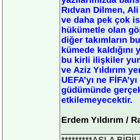
Rıdvan Dilmen, Al
ve daha pek çok is
hükümetle olan gö
diğer takımların 
kümede kaldığını ya
bu kirli ilişkiler
ve Aziz Yıldırım ye
UEFA’yı ne FİFA’yı
güdümünde gerçekl
etkilemeyecektir.
Erdem Yıldırım / R
_______________
*********ASLA Bİ