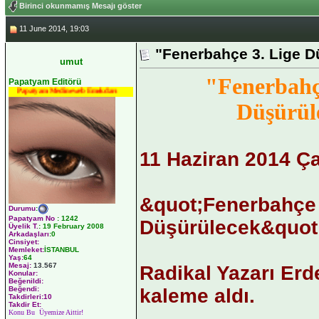
Birinci okunmamış Mesajı göster
11 June 2014, 19:03
"Fenerbahçe 3. Lige D
umut
"Fenerbahç
Papatyam Editörü
Papatyam Medineweb Emekdarı
Düşürül
11 Haziran 2014 Ç
&quot;Fenerbahçe 
Durumu
:
Papatyam No
:
1242
Düşürülecek&quot
Üyelik T.
:
19 February 2008
Arkadaşları
:0
Cinsiyet:
Memleket:
İSTANBUL
Yaş:
64
Mesaj:
13.567
Radikal Yazarı Erd
Konular:
Beğenildi:
kaleme aldı.
Beğendi:
Takdirleri:10
Takdir Et:
Konu Bu Üyemize Aittir!