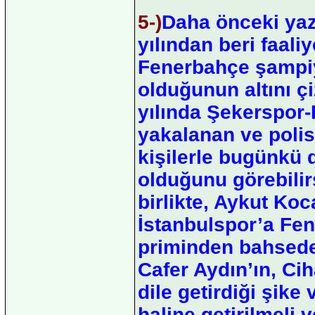
5-)
Daha önceki yaz
yılından beri faali
Fenerbahçe şampiy
olduğunun altını ç
yılında Şekerspor
yakalanan ve polis
kişilerle bugünkü 
olduğunu görebilirs
birlikte, Aykut K
İstanbulspor’a Fen
priminden bahsede
Cafer Aydın’ın, Ci
dile getirdiği şike 
haline getirilmeli 