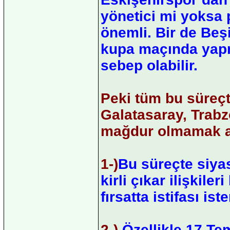
yönetici mi yoksa 
önemli. Bir de Beşi
kupa maçında yapm
sebep olabilir.
Peki tüm bu süreç
Galatasaray, Trabz
mağdur olmamak ad
1-)
Bu süreçte siyas
kirli çıkar ilişkil
fırsatta istifası ist
2-)
Özellikle 17 Te