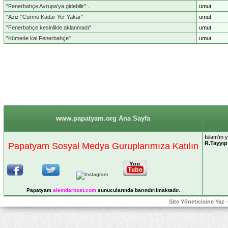
"Fenerbahçe Avrupa'ya gidebilir"...
umut
"Aziz "Cürmü Kadar Yer Yakar"
umut
"Fenerbahçe kesinlikle aklanmadı"
umut
"Kümede kal Fenerbahçe"
umut
www.papatyam.org Ana Sayfa
İslam’ın 
R.Tayyı
Papatyam Sosyal Medya Guruplarımıza Katılın
Papatyam
alemdarhost
.com
sunucularında barındırılmaktadır.
Site Yöneticisine Yaz