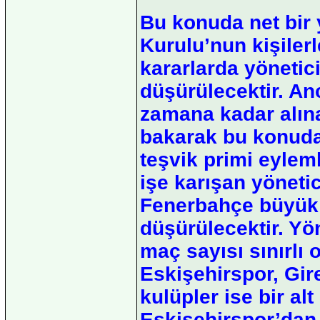
Bu konuda net bir 
Kurulu’nun kişilerl
kararlarda yönetic
düşürülecektir. A
zamana kadar alına
bakarak bu konuda 
teşvik primi eylem
işe karışan yönetic
Fenerbahçe büyük i
düşürülecektir. Yön
maç sayısı sınırlı 
Eskişehirspor, Gi
kulüpler ise bir al
Eskişehirspor’dan 