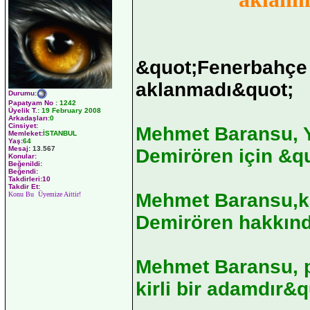
&quot;Fenerbahçe 
aklanmadı&quot;
Durumu
:
Papatyam No
:
1242
Üyelik T.
:
19 February 2008
Arkadaşları
:0
Cinsiyet:
Mehmet Baransu, Y
Memleket:
İSTANBUL
Yaş:
64
Mesaj:
13.567
Demirören için &qu
Konular:
Beğenildi:
Beğendi:
Takdirleri:10
Takdir Et:
Mehmet Baransu,ka
Konu Bu Üyemize Aittir!
Demirören hakkında
Mehmet Baransu, p
kirli bir adamdır&q