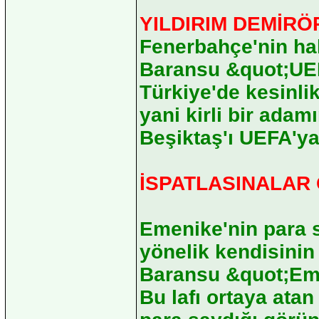
YILDIRIM DEMİRÖ
Fenerbahçe'nin ha
Baransu &quot;UEF
Türkiye'de kesinli
yani kirli bir adam
Beşiktaş'ı UEFA'y
İSPATLASINALAR 
Emenike'nin para s
yönelik kendisinin 
Baransu &quot;Emen
Bu lafı ortaya atan