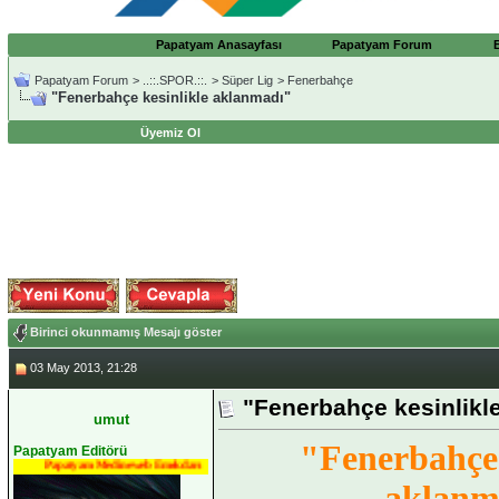
Papatyam Anasayfası
Papatyam Forum
Papatyam Forum
>
..::.SPOR.::.
>
Süper Lig
>
Fenerbahçe
"Fenerbahçe kesinlikle aklanmadı"
Üyemiz Ol
Birinci okunmamış Mesajı göster
03 May 2013, 21:28
"Fenerbahçe kesinlikl
umut
"Fenerbahçe 
Papatyam Editörü
Papatyam Medineweb Emekdarı
aklanm