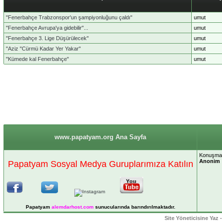
"Fenerbahçe Trabzonspor'un şampiyonluğunu çaldı"
umut
"Fenerbahçe Avrupa'ya gidebilir"...
umut
"Fenerbahçe 3. Lige Düşürülecek"
umut
"Aziz "Cürmü Kadar Yer Yakar"
umut
"Kümede kal Fenerbahçe"
umut
www.papatyam.org Ana Sayfa
Konuşmak 
Anonim
Papatyam Sosyal Medya Guruplarımıza Katılın
Papatyam
alemdarhost
.com
sunucularında barındırılmaktadır.
Site Yöneticisine Yaz