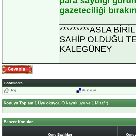
para saydığı görün
gazeteciliği bırakı
_______________
*********ASLA Bİ
SAHİP OLDUĞU TEK 
KALEGÜNEY
Bookmarks
Digg
del.icio.us
Konuyu Toplam 1 Üye okuyor.
(0 Kayıtlı üye ve 1 Misafir)
Benzer Konular
Konu Başlıkları
Konuy