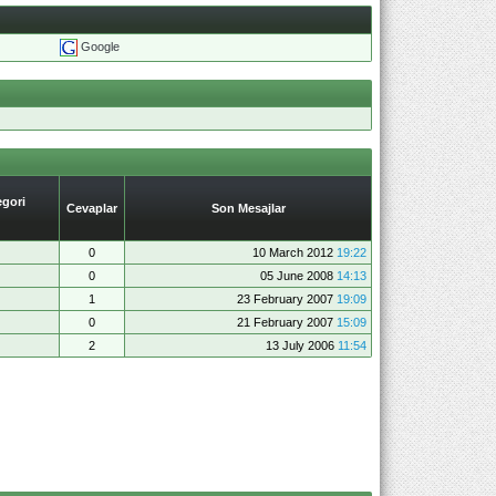
Google
gori
Cevaplar
Son Mesajlar
0
10 March 2012
19:22
0
05 June 2008
14:13
1
23 February 2007
19:09
0
21 February 2007
15:09
2
13 July 2006
11:54