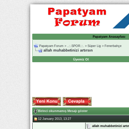
Papatyam Anasayfası
Papatyam Forum
>
..::.SPOR.::.
>
Süper Lig
>
Fenerbahçe
allah muhabbetinizi artırsın
Üyemiz Ol
Birinci okunmamış Mesajı göster
12 January 2013, 13:27
allah muhabbetinizi artı