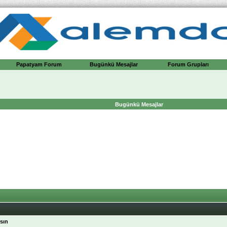
Papatyam Forum
Bugünkü Mesajlar
Forum Grupları
Bugünkü Mesajlar
rsın