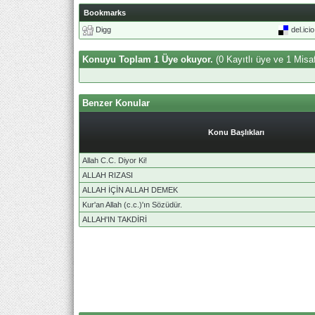
Bookmarks
Digg
del.ici
Konuyu Toplam 1 Üye okuyor.
(0 Kayıtlı üye ve 1 Misaf
Benzer Konular
Konu Başlıkları
Allah C.C. Diyor Ki!
ALLAH RIZASI
ALLAH İÇİN ALLAH DEMEK
Kur'an Allah (c.c.)'ın Sözüdür.
ALLAH'IN TAKDİRİ