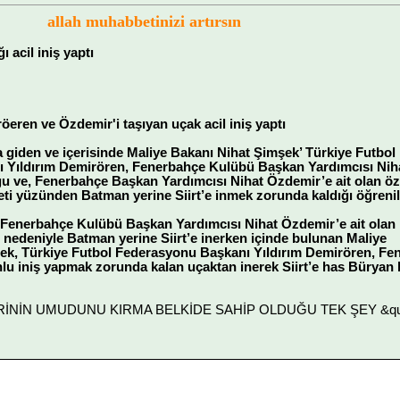
allah muhabbetinizi artırsın
 acil iniş yaptı
eren ve Özdemir'i taşıyan uçak acil iniş yaptı
giden ve içerisinde Maliye Bakanı Nihat Şimşek’ Türkiye Futbol
 Yıldırım Demirören, Fenerbahçe Kulübü Başkan Yardımcısı Nih
 ve, Fenerbahçe Başkan Yardımcısı Nihat Özdemir’e ait olan öz
ti yüzünden Batman yerine Siirt’e inmek zorunda kaldığı öğrenil
e Fenerbahçe Kulübü Başkan Yardımcısı Nihat Özdemir’e ait olan
 nedeniyle Batman yerine Siirt’e inerken içinde bulunan Maliye
k, Türkiye Futbol Federasyonu Başkanı Yıldırım Demirören, Fe
nlu iniş yapmak zorunda kalan uçaktan inerek Siirt’e has Büryan 
LERİNİN UMUDUNU KIRMA BELKİDE SAHİP OLDUĞU TEK ŞEY &quot