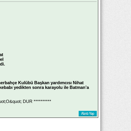
at
el
di.
nerbahçe Kulübü Başkan yardımcısı Nihat
kebabı yedikten sonra karayolu ile Batman’a
;O&quot; DUR **********