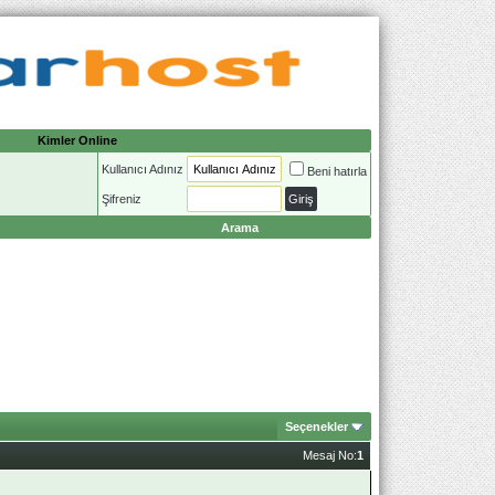
Kimler Online
Kullanıcı Adınız
Beni hatırla
Şifreniz
Arama
Seçenekler
Mesaj No:
1