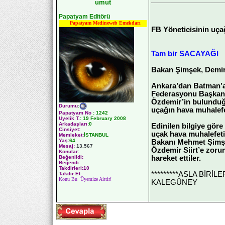
umut
Papatyam Editörü
Papatyam Medineweb Emekdarı
FB Yöneticisinin uçağı
Tam bir SACAYAĞI
Bakan Şimşek, Demirö
Ankara’dan Batman’a 
Federasyonu Başkanı
Özdemir’in bulunduğu
Durumu
:
uçağın hava muhalefe
Papatyam No
:
1242
Üyelik T.
:
19 February 2008
Arkadaşları
:0
Edinilen bilgiye gör
Cinsiyet:
uçak hava muhalefeti
Memleket:
İSTANBUL
Yaş:
64
Bakanı Mehmet Şimşe
Mesaj:
13.567
Özdemir Siirt’e zoru
Konular:
hareket ettiler.
Beğenildi:
Beğendi:
__________________
Takdirleri:10
*********ASLA BİRİ
Takdir Et:
Konu Bu Üyemize Aittir!
KALEGÜNEY