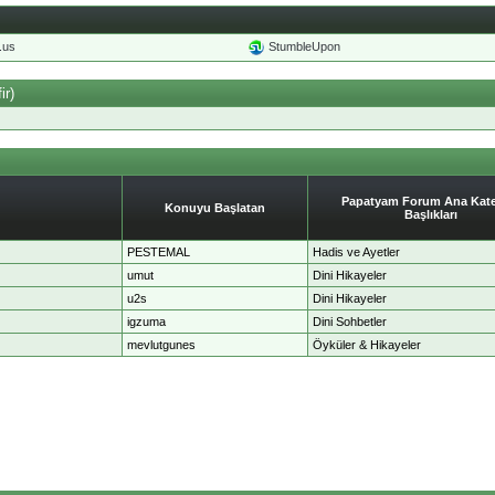
o.us
StumbleUpon
ir)
Papatyam Forum Ana Kate
Konuyu Başlatan
Başlıkları
PESTEMAL
Hadis ve Ayetler
umut
Dini Hikayeler
u2s
Dini Hikayeler
igzuma
Dini Sohbetler
mevlutgunes
Öyküler & Hikayeler