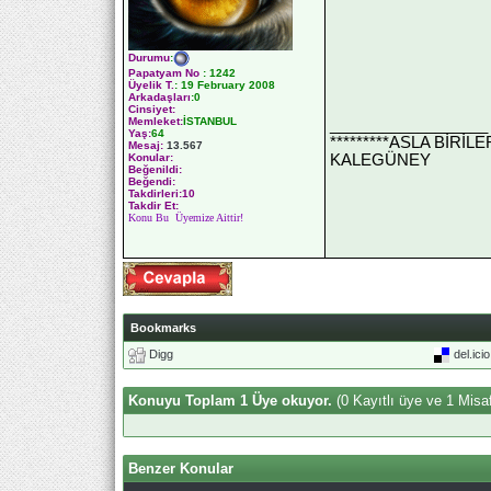
Durumu
:
Papatyam No
:
1242
Üyelik T.
:
19 February 2008
Arkadaşları
:0
Cinsiyet:
Memleket:
İSTANBUL
__________________
Yaş:
64
*********ASLA BİRİ
Mesaj:
13.567
KALEGÜNEY
Konular:
Beğenildi:
Beğendi:
Takdirleri:10
Takdir Et:
Konu Bu Üyemize Aittir!
Bookmarks
Digg
del.ici
Konuyu Toplam 1 Üye okuyor.
(0 Kayıtlı üye ve 1 Misaf
Benzer Konular