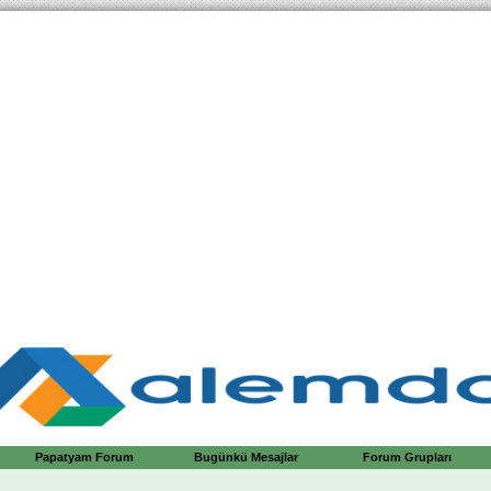
Papatyam Forum
Bugünkü Mesajlar
Forum Grupları