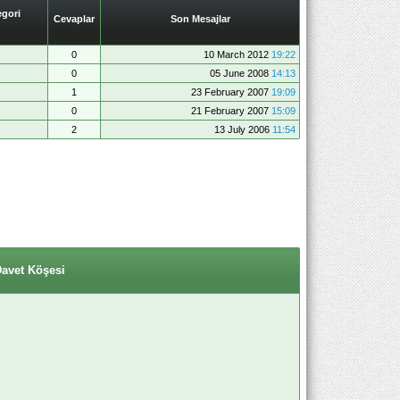
gori
Cevaplar
Son Mesajlar
0
10 March 2012
19:22
0
05 June 2008
14:13
1
23 February 2007
19:09
0
21 February 2007
15:09
2
13 July 2006
11:54
Davet Köşesi