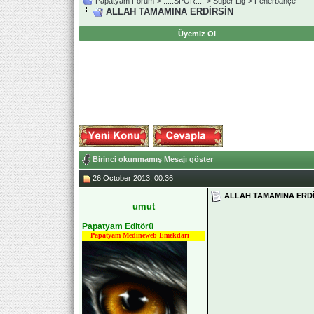
Papatyam Forum
>
..::.SPOR.::.
>
Süper Lig
>
Fenerbahçe
ALLAH TAMAMINA ERDİRSİN
Üyemiz Ol
Birinci okunmamış Mesajı göster
26 October 2013, 00:36
ALLAH TAMAMINA ERD
umut
Papatyam Editörü
Papatyam Medineweb Emekdarı