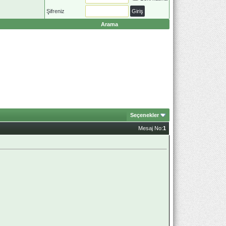
Şifreniz
Arama
Seçenekler
Mesaj No:
1