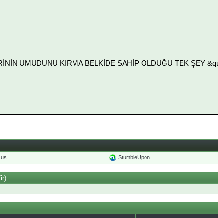
LERİNİN UMUDUNU KIRMA BELKİDE SAHİP OLDUĞU TEK ŞEY &quot
o.us
StumbleUpon
ir)