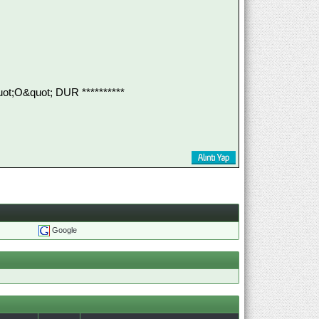
;O&quot; DUR **********
Google