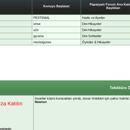
Papatyam Forum Ana Kate
Konuyu Başlatan
Başlıkları
PESTEMAL
Hadis ve Ayetler
umut
Dini Hikayeler
u2s
Dini Hikayeler
igzuma
Dini Sohbetler
mevlutgunes
Öyküler & Hikayeler
Tefekküre 
İnsanlar köprü kuracakları yerde, duvar ördükleri için yalnız kalırlar.
Newton
a Katılın
maktadır.