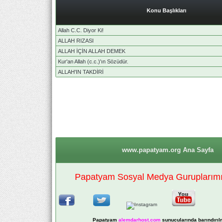
Konu Başlıkları
Allah C.C. Diyor Ki!
ALLAH RIZASI
ALLAH İÇİN ALLAH DEMEK
Kur'an Allah (c.c.)'ın Sözüdür.
ALLAH'IN TAKDİRİ
www.papatyam.org Ana Sayfa
Papatyam Sosyal Medya Guruplarımız
Papatyam
alemdarhost
.com
sunucularında barındırıl