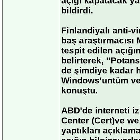
açığı kapatacak y
bildirdi.
Finlandiyalı anti-v
baş araştırmacısı
tespit edilen açığı
belirterek, ''Potan
de şimdiye kadar 
Windows'untüm vers
konuştu.
ABD'de interneti 
Center (Cert)ve we
yaptıkları açıklam