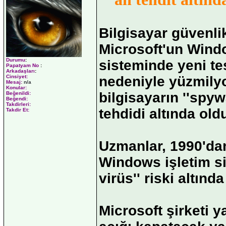
Bilgisayar güvenli
Microsoft'un Wind
Durumu
:
sisteminde yeni tes
Papatyam No
:
Arkadaşları
:
nedeniyle yüzmily
Cinsiyet:
Mesaj:
n/a
Konular:
bilgisayarın ''spyw
Beğenildi:
Beğendi:
Takdirleri:
tehdidi altında ol
Takdir Et:
Uzmanlar, 1990'da
Windows işletim si
virüs'' riski altınd
Microsoft şirketi 