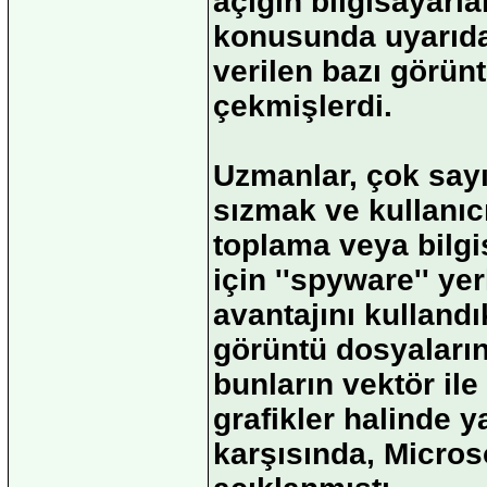
açığın bilgisayarlar
konusunda uyarıda 
verilen bazı görün
çekmişlerdi.
Uzmanlar, çok sayı
sızmak ve kullanıcı
toplama veya bilgi
için ''spyware'' ye
avantajını kullandı
görüntü dosyalarını
bunların vektör ile
grafikler halinde y
karşısında, Microso