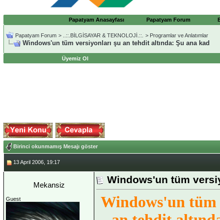
Papatyam Anasayfası
Papatyam Forum
Papatyam Forum
>
..::.BİLGİSAYAR & TEKNOLOJİ.::.
>
Programlar ve Anlatımlar
Windows'un tüm versiyonları şu an tehdit altında: Şu ana kad
Üyemiz Ol
Birinci okunmamış Mesajı göster
13 April 2006, 19:17
Windows'un tüm versiyo
Mekansiz
Windows'un tüm v
Guest
an tehdit altınd