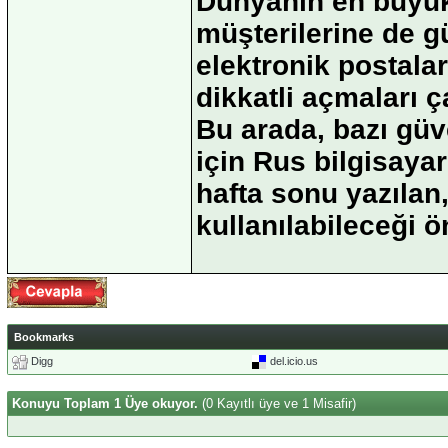
Dünyanın en büyük 
müşterilerine de 
elektronik postala
dikkatli açmaları 
Bu arada, bazı güv
için Rus bilgisayar
hafta sonu yazıla
kullanılabileceği ö
Bookmarks
Digg
del.icio.us
Konuyu Toplam 1 Üye okuyor.
(0 Kayıtlı üye ve 1 Misafir)