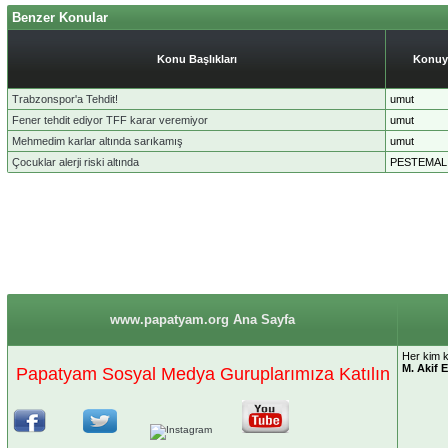
Benzer Konular
Konu Başlıkları
Konuy
Trabzonspor'a Tehdit!
umut
Fener tehdit ediyor TFF karar veremiyor
umut
Mehmedim karlar altında sarıkamış
umut
Çocuklar alerji riski altında
PESTEMAL
www.papatyam.org Ana Sayfa
Her kim 
M. Akif 
Papatyam Sosyal Medya Guruplarımıza Katılın