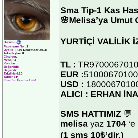
Sma Tip-1 Kas Has
🌸Melisa’ya Umut 
YURTİÇİ VALİLİK İ
Durumu
:
Papatyam No
:
1
Üyelik T.
:
20 December 2018
Arkadaşları
:0
Cinsiyet:
Mesaj:
4
TL :
TR9700067010
Konular:
Beğenildi:
Beğendi:
EUR :
51000670100
Takdirleri:10
Takdir Et:
Konu Bu Üyemize Aittir!
USD :
1800067010
ALICI : ERHAN İN
SMS HATTIMIZ
💬
melisa
yaz
1704
‘e
(1 sms 10₺’dir.)