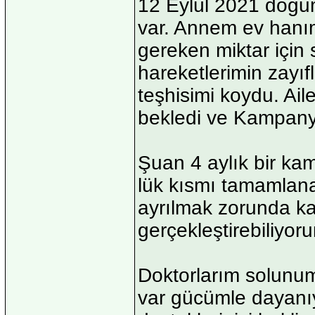
12 Eylül 2021 doğu
var. Annem ev hanı
gereken miktar için 
hareketlerimin zayıf
teşhisimi koydu. Ai
bekledi ve Kampany
Şuan 4 aylık bir k
lük kısmı tamamlana
ayrılmak zorunda ka
gerçekleştirebiliyor
Doktorlarım solunum
var gücümle dayanıy