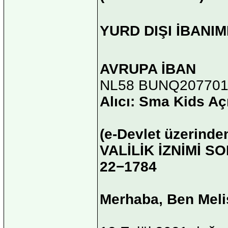
YURD DIŞI İBANIM
AVRUPA İBAN
NL58 BUNQ207701
Alıcı: Sma Kids Aç
(e-Devlet üzerinde
VALİLİK İZNİMİ S
22−1784
Merhaba, Ben Mel