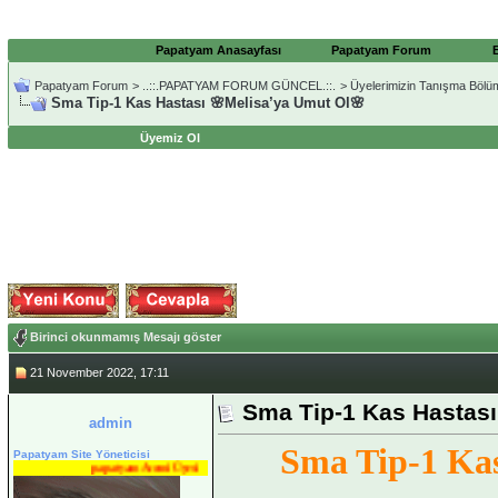
Papatyam Anasayfası
Papatyam Forum
Papatyam Forum
>
..::.PAPATYAM FORUM GÜNCEL.::.
>
Üyelerimizin Tanışma Bölü
Sma Tip-1 Kas Hastası 🌸Melisa’ya Umut Ol🌸
Üyemiz Ol
Birinci okunmamış Mesajı göster
21 November 2022, 17:11
Sma Tip-1 Kas Hastası
admin
Sma Tip-1 Kas
Papatyam Site Yöneticisi
papatyam Acemi Üyesi