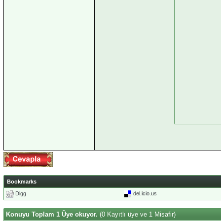
Bookmarks
Digg
del.icio.us
Konuyu Toplam 1 Üye okuyor.
(0 Kayıtlı üye ve 1 Misafir)