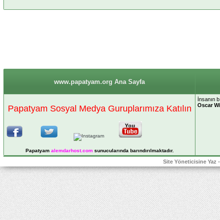
www.papatyam.org Ana Sayfa
İnsanın bı
Oscar Wi
Papatyam Sosyal Medya Guruplarımıza Katılın
Papatyam
alemdarhost
.com
sunucularında barındırılmaktadır.
Site Yöneticisine Yaz