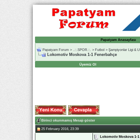
Papatyam Anasayfası
Papatyam Forum
>
..::.SPOR.::.
>
Futbol
>
Şampiyonlar Ligi & 
Lokomotiv Moskova 1-1 Fenerbahçe
Üyemiz Ol
Birinci okunmamış Mesajı göster
25 February 2016, 23:39
Lokomotiv Moskova 1-1