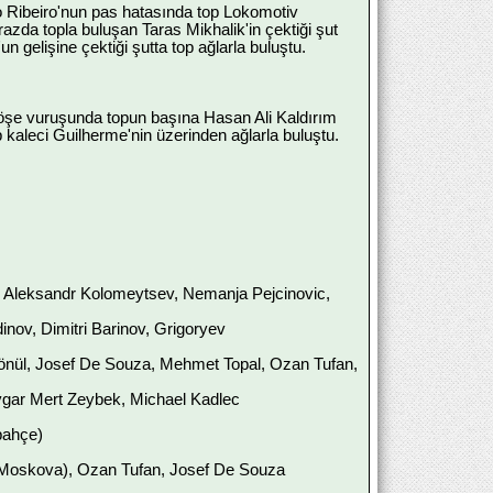
o Ribeiro'nun pas hatasında top Lokomotiv
zda topla buluşan Taras Mikhalik'in çektiği şut
gelişine çektiği şutta top ağlarla buluştu.
 köşe vuruşunda topun başına Hasan Ali Kaldırım
p kaleci Guilherme'nin üzerinden ağlarla buluştu.
Aleksandr Kolomeytsev, Nemanja Pejcinovic,
inov, Dimitri Barinov, Grigoryev
nül, Josef De Souza, Mehmet Topal, Ozan Tufan,
ygar Mert Zeybek, Michael Kadlec
bahçe)
 Moskova), Ozan Tufan, Josef De Souza