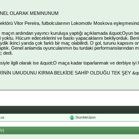
GENEL OLARAK MEMNUNUM
ektörü Vitor Pereira, futbolcularının Lokomotiv Moskova eşleşmesi
, maçın ardından yayıncı kuruluşa yaptığı açıklamada &quot;Oyun bekle
 yoktu. Hücum edeceklerini ve baskı yapacaklarını bekliyorduk. Beni
ik ikinci yarıda çok farklı bir maç olabilirdi. O gol, turunu kapısını on
aptık. Genel anlamda oyuncularımın bu turdaki performanslarından me
; dedi.
siyle ilgili olarak ise &quot;O maça kadar toparlanmak ve derbiye iyi 
LERİNİN UMUDUNU KIRMA BELKİDE SAHİP OLDUĞU TEK ŞEY &quot
o.us
StumbleUpon
ir)