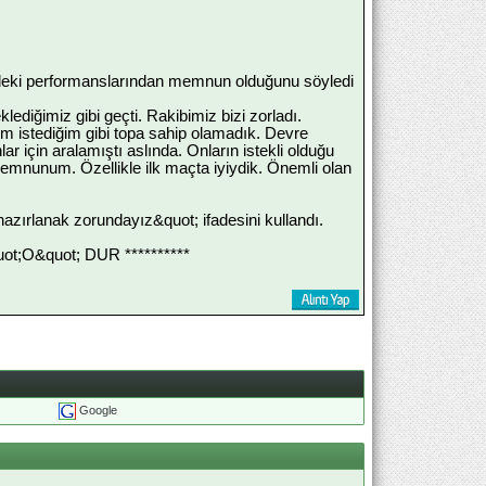
ndeki performanslarından memnun olduğunu söyledi
diğimiz gibi geçti. Rakibimiz bizi zorladı.
m istediğim gibi topa sahip olamadık. Devre
lar için aralamıştı aslında. Onların istekli olduğu
mnunum. Özellikle ilk maçta iyiydik. Önemli olan
hazırlanak zorundayız&quot; ifadesini kullandı.
;O&quot; DUR **********
Google