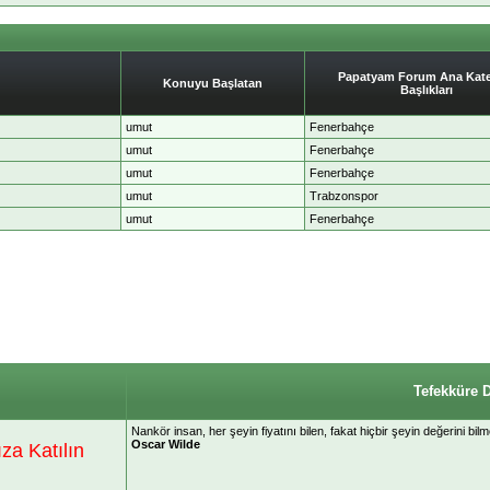
Papatyam Forum Ana Kate
Konuyu Başlatan
Başlıkları
umut
Fenerbahçe
umut
Fenerbahçe
umut
Fenerbahçe
umut
Trabzonspor
umut
Fenerbahçe
Tefekküre 
Nankör insan, her şeyin fiyatını bilen, fakat hiçbir şeyin değerini bil
Oscar Wilde
a Katılın