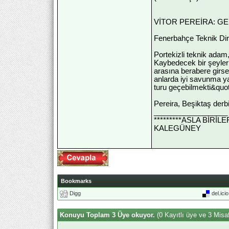
VİTOR PEREİRA: 
Fenerbahçe Teknik Dir
Portekizli teknik adam
Kaybedecek bir şeyleri
arasına berabere girseyd
anlarda iyi savunma y
turu geçebilmekti&quot
Pereira, Beşiktaş derbi
__________________
*********ASLA BİRİ
KALEGÜNEY
Bookmarks
Digg
del.ici
Konuyu Toplam 3 Üye okuyor.
(0 Kayıtlı üye ve 3 Misaf