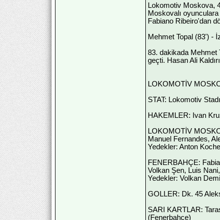
Lokomotiv Moskova, 45
Moskovalı oyunculara g
Fabiano Ribeiro'dan dö
Mehmet Topal (83') - İ
83. dakikada Mehmet To
geçti. Hasan Ali Kaldı
LOKOMOTİV MOSKO
STAT: Lokomotiv Stad
HAKEMLER: Ivan Kruzl
LOKOMOTİV MOSKOVA: G
Manuel Fernandes, Al
Yedekler: Anton Kochen
FENERBAHÇE: Fabiano 
Volkan Şen, Luis Nani
Yedekler: Volkan Demi
GOLLER: Dk. 45 Alek
SARI KARTLAR: Taras 
(Fenerbahçe)