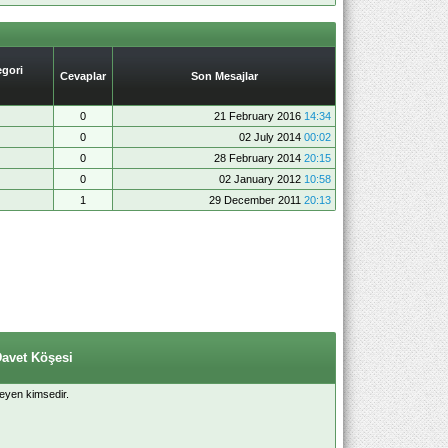
gori
Cevaplar
Son Mesajlar
0
21 February 2016
14:34
0
02 July 2014
00:02
0
28 February 2014
20:15
0
02 January 2012
10:58
1
29 December 2011
20:13
Davet Köşesi
meyen kimsedir.