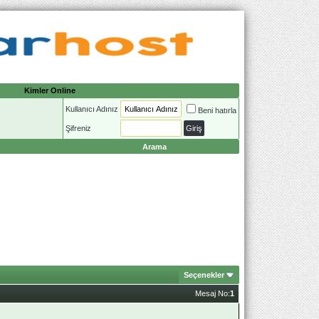
Kimler Online
Kullanıcı Adınız
Beni hatırla
Şifreniz
Arama
Seçenekler
Mesaj No:
1