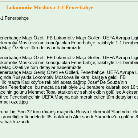
Lokomotiv Moskova 1-1 Fenerbahçe
-1 Fenerbahçe
nerbahçe Maçı Özeti. FB Lokomotiv Maçı Golleri. UEFA Avrupa Ligi
komotiv Moskova’nın konuğu olan Fenerbahçe, rakibiyle 1-1 berabe
) Maç Özeti ve tüm detaylar haberimizde.
nerbahçe Maçı Özeti. FB Lokomotiv Maçı Golleri. UEFA Avrupa Ligi
komotiv Moskova’nın konuğu olan Fenerbahçe, rakibiyle 1-1 berabe
) Maç Özeti ve tüm detaylar haberimizde.
nerbahçe Maçı Geniş Özeti ve Golleri. Fenerbahçe, UEFA Avrupa Li
çında Rusya’da Lokomotiv Moskova ile karşı karşıya geldi. FB
İlk maçta Kadıköy’de rakibini adeta dağıtıp Josef De Souza'nın
 eden Fenerbahçe, bu maçta da rakibiyle 1-1 berabere kalarak son 16
hçe'nin golünü Mehmet Topal atarken ev sahibi ekibin golü ise Alek
 ve Fenerbahçe’nin UEFA Maçına dair merak edilen tüm detayları canl
maci-ozeti.jpg
pa Ligi Son 32 turu rövanş maçında Rusya Lokomotif Stadında Lokom
 yönettiği mücadelede 45. dakikada Aleksandr Samedov'un golüne 83'te
ya hak kazandı.