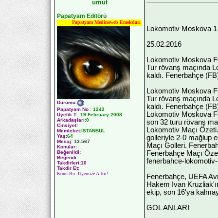
umut
Papatyam Editörü
Papatyam Medineweb Emekdarı
Lokomotiv Moskova 1
25.02.2016
Lokomotiv Moskova Fe
Tur rövanş maçında Lo
kaldı. Fenerbahçe (FB
Lokomotiv Moskova Fe
Tur rövanş maçında Lo
Durumu
:
kaldı. Fenerbahçe (FB
Papatyam No
:
1242
Lokomotiv Moskova Fe
Üyelik T.
:
19 February 2008
Arkadaşları
:0
son 32 turu rövanş ma
Cinsiyet:
Lokomotiv Maçı Özeti. 
Memleket:
İSTANBUL
Yaş:
64
golleriyle 2-0 mağlup
Mesaj:
13.567
Maçı Golleri. Fenerba
Konular:
Fenerbahçe Maçı Özeti
Beğenildi:
Beğendi:
fenerbahce-lokomotiv-
Takdirleri:10
Takdir Et:
Konu Bu Üyemize Aittir!
Fenerbahçe, UEFA Avru
Hakem Ivan Kruzliak'ın
ekip, son 16'ya kalma
GOL ANLARI