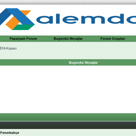
Papatyam Forum
Bugünkü Mesajlar
Forum Grupları
UEFA Kupası
Bugünkü Mesajlar
 Fenerbahçe