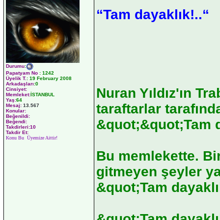
“Tam dayaklık!..“
Durumu
:
Papatyam No
:
1242
Üyelik T.
:
19 February 2008
Arkadaşları
:0
Nuran Yıldız'ın Tr
Cinsiyet:
Memleket:
İSTANBUL
Yaş:
64
taraftarlar tarafı
Mesaj:
13.567
Konular:
Beğenildi:
&quot;&quot;Tam da
Beğendi:
Takdirleri:10
Takdir Et:
Konu Bu Üyemize Aittir!
Bu memlekette. Bir
gitmeyen şeyler yap
&quot;Tam dayaklı
&quot;Tam dayaklık