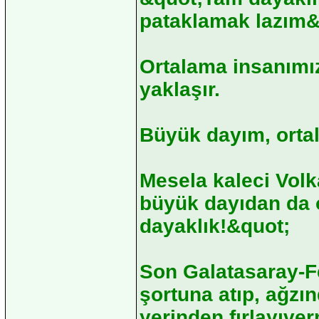
pataklamak lazım&
Ortalama insanımı
yaklaşır.
Büyük dayım, ortal
Mesela kaleci Vol
büyük dayıdan da 
dayaklık!&quot;
Son Galatasaray-F
şortuna atıp, ağzı
yerinden fırlayıve