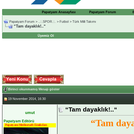
Papatyam Anasayfası
Papatyam Forum
Papatyam Forum
>
..::.SPOR.::.
>
Futbol
>
Türk Milli Takımı
“Tam dayaklık!..“
Üyemiz Ol
Birinci okunmamış Mesajı göster
19 November 2014, 16:30
“Tam dayaklık!..“
umut
“Tam daya
Papatyam Editörü
Papatyam Medineweb Emekdarı