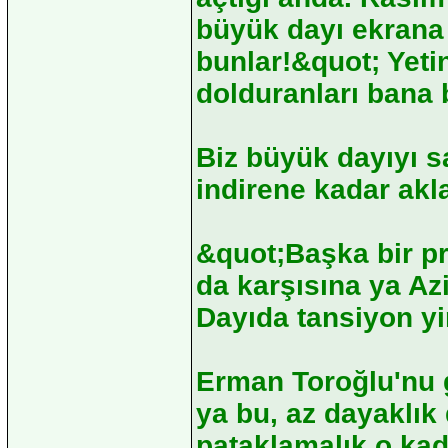
büyük dayı ekrana
bunlar!&quot; Yeti
dolduranları bana 
Biz büyük dayıyı s
indirene kadar akla
&quot;Başka bir p
da karşısına ya Az
Dayıda tansiyon yin
Erman Toroğlu'nu g
ya bu, az dayaklık 
pataklamalık o kad