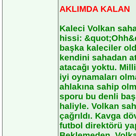
AKLIMDA KALAN
Kaleci Volkan saha
hissi: &quot;Ohh&
başka kaleciler o
kendini sahadan a
atacağı yoktu. Mill
iyi oynamaları olm
ahlakına sahip olm
sporu bu denli baş
haliyle. Volkan sah
çağrıldı. Kavga dö
futbol direktörü ya
Beklemeden. Volkan'