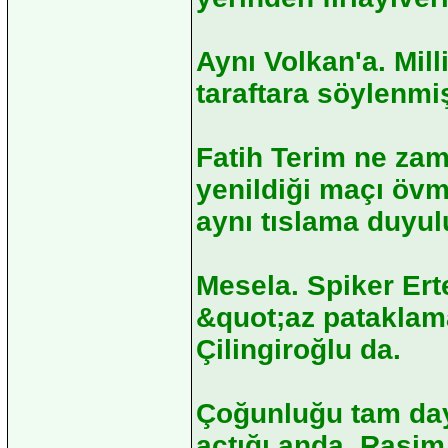
Aynı Volkan'a. Mill
taraftara söylenmi
Fatih Terim ne za
yenildiği maçı övm
aynı tıslama duyul
Mesela. Spiker Ert
&quot;az pataklam
Çilingiroğlu da.
Çoğunluğu tam day
açtığı anda. Rasim