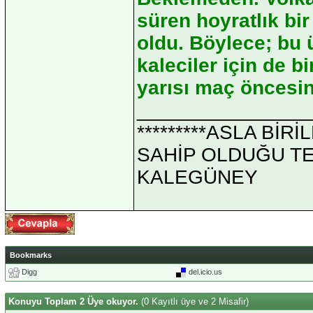
süren hoyratlık bi
oldu. Böylece; bu ü
kaleciler için de b
yarısı maç öncesin
_______________
*********ASLA Bİ
SAHİP OLDUĞU TEK 
KALEGÜNEY
Bookmarks
Digg
del.icio.us
Konuyu Toplam 2 Üye okuyor.
(0 Kayıtlı üye ve 2 Misafir)