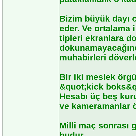
Bizim büyük dayı o
eder. Ve ortalama 
tipleri ekranlara d
dokunamayacağınd
muhabirleri döverl
Bir iki meslek örg
&quot;kick boks&qu
Hesabı üç beş kur
ve kameramanlar ö
Milli maç sonrası g
budur.