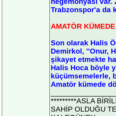
hegemonyası var. 
Trabzonspor'a da kı
AMATÖR KÜMEDE
Son olarak Halis Ö
Demirkol, ''Onur, 
şikayet etmekte hak
Halis Hoca böyle y
küçümsemelerle, b
Amatör kümede döv
_______________
*********ASLA Bİ
SAHİP OLDUĞU TEK 