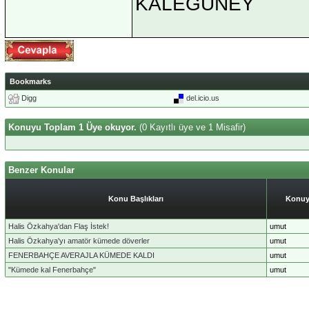
KALEGÜNEY
Bookmarks
Digg
del.icio.us
Konuyu Toplam 1 Üye okuyor.
(0 Kayıtlı üye ve 1 Misafir)
Benzer Konular
Konu Başlıkları
Konuy
Halis Özkahya'dan Flaş İstek!
umut
Halis Özkahya'yı amatör kümede döverler
umut
FENERBAHÇE AVERAJLA KÜMEDE KALDI
umut
"Kümede kal Fenerbahçe"
umut