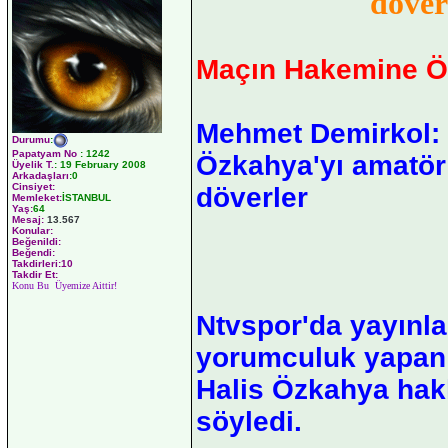
döver
Maçın Hakemine Öyl
Mehmet Demirkol: 
Durumu
:
Papatyam No
:
1242
Özkahya'yı amatö
Üyelik T.
:
19 February 2008
Arkadaşları
:0
Cinsiyet:
döverler
Memleket:
İSTANBUL
Yaş:
64
Mesaj:
13.567
Konular:
Beğenildi:
Beğendi:
Takdirleri:10
Takdir Et:
Konu Bu Üyemize Aittir!
Ntvspor'da yayınl
yorumculuk yapan 
Halis Özkahya hak
söyledi.