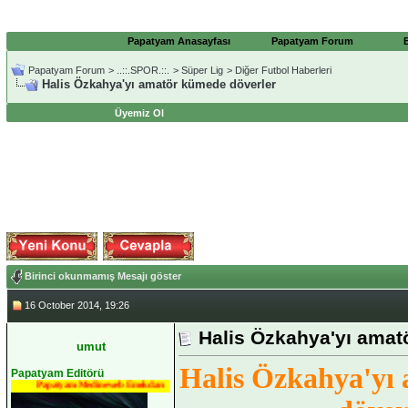
Papatyam Anasayfası
Papatyam Forum
Papatyam Forum
>
..::.SPOR.::.
>
Süper Lig
>
Diğer Futbol Haberleri
Halis Özkahya'yı amatör kümede döverler
Üyemiz Ol
Birinci okunmamış Mesajı göster
16 October 2014, 19:26
Halis Özkahya'yı amat
umut
Halis Özkahya'yı
Papatyam Editörü
Papatyam Medineweb Emekdarı