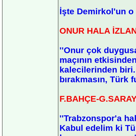
İşte Demirkol'un o
ONUR HALA İZLAN
''Onur çok duygusa
maçının etkisinden
kalecilerinden biri
bırakmasın, Türk fu
F.BAHÇE-G.SARA
''Trabzonspor'a ha
Kabul edelim ki T