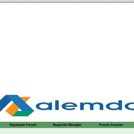
Papatyam Forum
Bugünkü Mesajlar
Forum Grupları