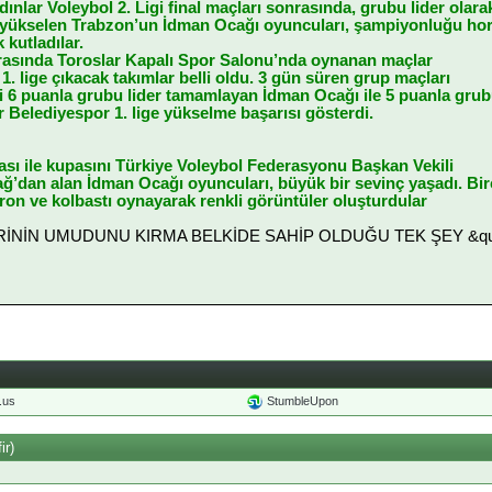
ınlar Voleybol 2. Ligi final maçları sonrasında, grubu lider olara
e yükselen Trabzon’un İdman Ocağı oyuncuları, şampiyonluğu ho
 kutladılar.
 arasında Toroslar Kapalı Spor Salonu’nda oynanan maçlar
 1. lige çıkacak takımlar belli oldu. 3 gün süren grup maçları
ği 6 puanla grubu lider tamamlayan İdman Ocağı ile 5 puanla gru
 Belediyespor 1. lige yükselme başarısı gösterdi.
ı ile kupasını Türkiye Voleybol Federasyonu Başkan Vekili
’dan alan İdman Ocağı oyuncuları, büyük bir sevinç yaşadı. Bir
ron ve kolbastı oynayarak renkli görüntüler oluşturdular
LERİNİN UMUDUNU KIRMA BELKİDE SAHİP OLDUĞU TEK ŞEY &quot
o.us
StumbleUpon
ir)