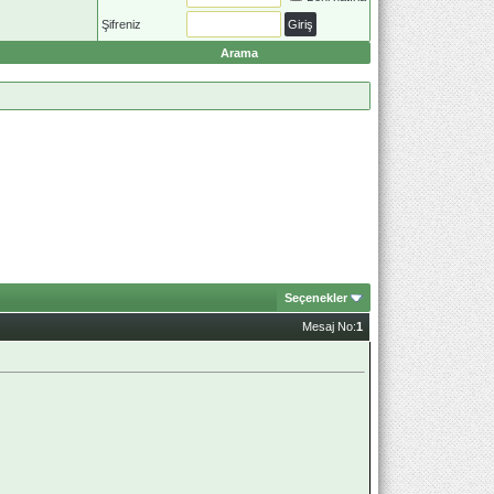
Şifreniz
Arama
Seçenekler
Mesaj No:
1