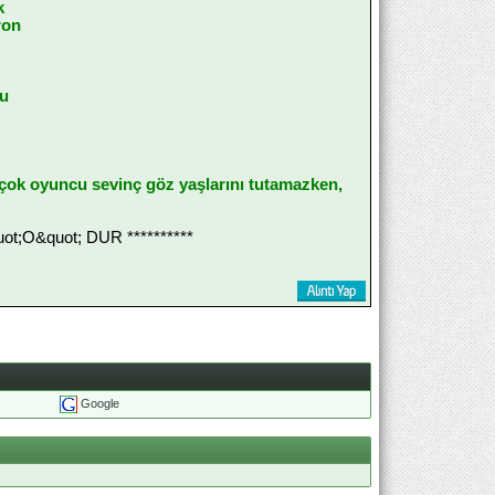
k
ron
bu
çok oyuncu sevinç göz yaşlarını tutamazken,
;O&quot; DUR **********
Google