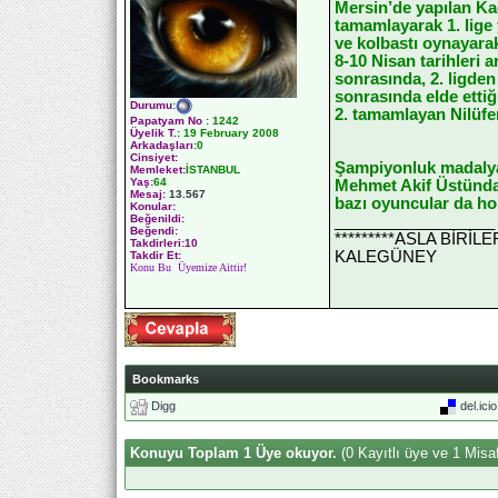
Mersin’de yapılan Kad
tamamlayarak 1. lig
ve kolbastı oynayarak
8-10 Nisan tarihleri
sonrasında, 2. ligden
sonrasında elde etti
Durumu
:
2. tamamlayan Nilüfer
Papatyam No
:
1242
Üyelik T.
:
19 February 2008
Arkadaşları
:0
Cinsiyet:
Şampiyonluk madalyas
Memleket:
İSTANBUL
Yaş:
64
Mehmet Akif Üstündağ
Mesaj:
13.567
bazı oyuncular da ho
Konular:
__________________
Beğenildi:
Beğendi:
*********ASLA BİRİ
Takdirleri:10
KALEGÜNEY
Takdir Et:
Konu Bu Üyemize Aittir!
Bookmarks
Digg
del.ici
Konuyu Toplam 1 Üye okuyor.
(0 Kayıtlı üye ve 1 Misaf