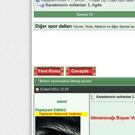
Papatyam Forum
>
..::.SPOR.::.
>
Süper Lig
>
Diğer spor dalları
Karadenizin sultanları 1. ligde
Üyemiz Ol
Diğer spor dalları
Yüzme, Tenis, Atletizm ve diğer Sporlar bu
Birinci okunmamış Mesajı göster
10 April 2014, 22:29
Karadenizin sultanları 1.
umut
Papatyam Editörü
Papatyam Medineweb Emekdarı
İdmanocağı Bayan Vol