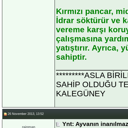
Kırmızı pancar, mid
İdrar söktürür ve ka
vereme karşı koruy
çalışmasına yardımc
yatıştırır. Ayrıca
sahiptir.
_______________
*********ASLA Bİ
SAHİP OLDUĞU TEK 
KALEGÜNEY
26 November 2013, 13:52
Ynt: Ayvanın inanılmaz
rainman