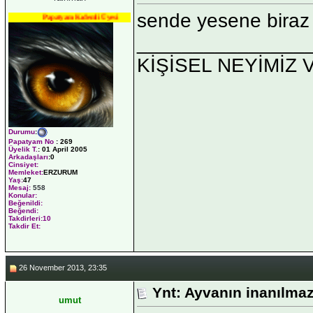
sende yesene biraz
Papatyam Kıdemli Üyesi
_______________
KİŞİSEL NEYİMİZ 
Durumu
:
Papatyam No
:
269
Üyelik T.
:
01 April 2005
Arkadaşları
:0
Cinsiyet:
Memleket:
ERZURUM
Yaş:
47
Mesaj:
558
Konular:
Beğenildi:
Beğendi:
Takdirleri:10
Takdir Et:
26 November 2013, 23:35
Ynt: Ayvanın inanılmaz
umut