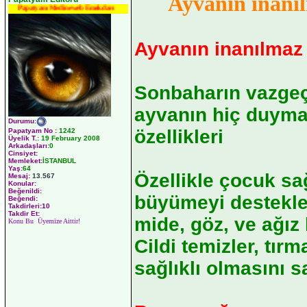
Ayvanın inanı
Papatyam Medineweb Emekdarı
Ayvanın inanılmaz
Sonbaharın vazge
ayvanın hiç duyma
Durumu
:
özellikleri
Papatyam No
:
1242
Üyelik T.
:
19 February 2008
Arkadaşları
:0
Cinsiyet:
Memleket:
İSTANBUL
Yaş:
64
Özellikle çocuk sa
Mesaj:
13.567
Konular:
Beğenildi:
büyümeyi destekler
Beğendi:
Takdirleri:10
Takdir Et:
mide, göz, ve ağız 
Konu Bu Üyemize Aittir!
Cildi temizler, tır
sağlıklı olmasını s