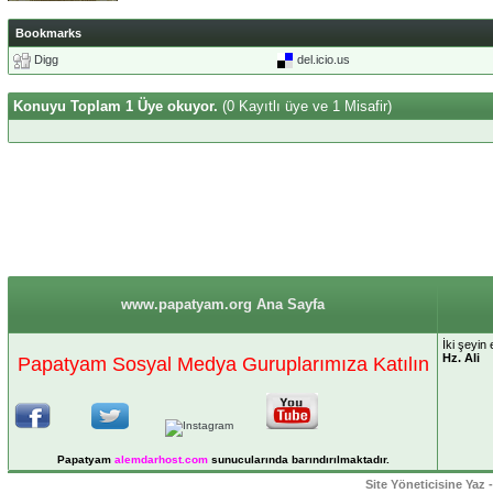
Bookmarks
Digg
del.icio.us
Konuyu Toplam 1 Üye okuyor.
(0 Kayıtlı üye ve 1 Misafir)
www.papatyam.org Ana Sayfa
İki şeyin
Hz. Ali
Papatyam Sosyal Medya Guruplarımıza Katılın
Papatyam
alemdarhost
.com
sunucularında barındırılmaktadır.
Site Yöneticisine Yaz