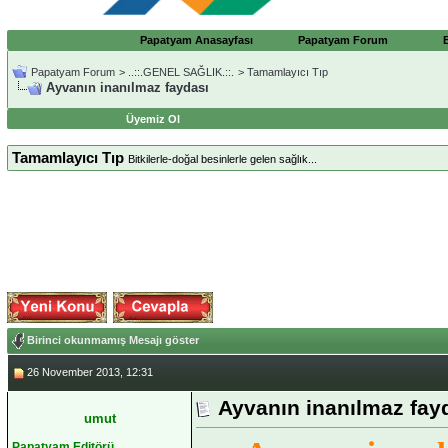
Papatyam Anasayfası
Papatyam Forum
Papatyam Forum
>
..::.GENEL SAĞLIK.::.
>
Tamamlayıcı Tıp
Ayvanın inanılmaz faydası
Üyemiz Ol
Tamamlayıcı Tıp
Bitkilerle-doğal besinlerle gelen sağlık...
Birinci okunmamış Mesajı göster
26 November 2013, 12:31
Ayvanın inanılmaz fay
umut
Papatyam Editörü