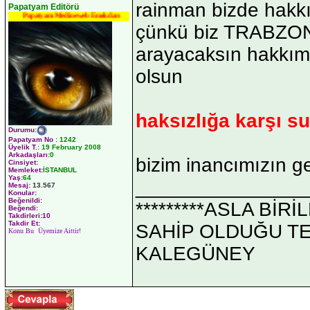
rainman bizde hakk
Papatyam Editörü
Papatyam Medineweb Emekdarı
çünkü biz TRABZON
arayacaksın hakkımı
olsun
haksızlığa karşı su
Durumu
:
Papatyam No
:
1242
Üyelik T.
:
19 February 2008
Arkadaşları
:0
bizim inancımızın g
Cinsiyet:
Memleket:
İSTANBUL
Yaş:
64
_______________
Mesaj:
13.567
Konular:
Beğenildi:
*********ASLA Bİ
Beğendi:
Takdirleri:10
Takdir Et:
SAHİP OLDUĞU TEK 
Konu Bu Üyemize Aittir!
KALEGÜNEY