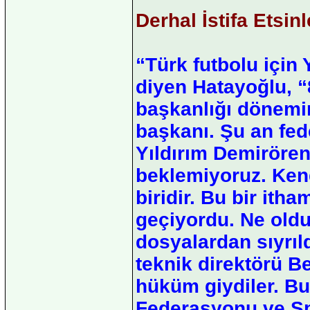
Derhal İstifa Etsinl
“Türk futbolu için 
diyen Hatayoğlu, “
başkanlığı dönemi
başkanı. Şu an fed
Yıldırım Demirören’
beklemiyoruz. Kend
biridir. Bu bir itha
geçiyordu. Ne old
dosyalardan sıyrıl
teknik direktörü Be
hüküm giydiler. Bu
Federasyonu ve Spo