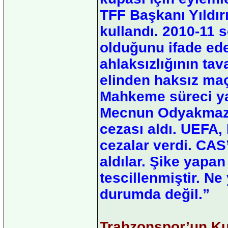
TFF Başkanı Yıldır
kullandı. 2010-11 s
olduğunu ifade ede
ahlaksızlığının ta
elinden haksız maç 
Mahkeme süreci ya
Mecnun Odyakmaz v
cezası aldı. UEFA,
cezalar verdi. CAS
aldılar. Şike yapa
tescillenmiştir. Ne
durumda değil.”
Trabzonspor’un Ku