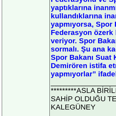
yaptıklarına inanm
kullandıklarına in
yapmıyorsa, Spor 
Federasyon özerk b
veriyor. Spor Baka
sormalı. Şu ana ka
Spor Bakanı Suat K
Demirören istifa et
yapmıyorlar” ifadel
_______________
*********ASLA Bİ
SAHİP OLDUĞU TEK 
KALEGÜNEY