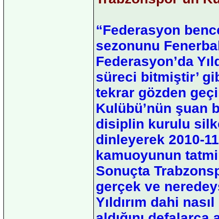
“Federasyon bence 
sezonunu Fenerbahç
Federasyon’da Yıld
süreci bitmiştir’ g
tekrar gözden geçi
Kulübü’nün şuan b
disiplin kurulu silk
dinleyerek 2010-1
kamuoyunun tatmin 
Sonuçta Trabzonspo
gerçek ve neredey
Yıldırım dahi nası
aldığını defalarca a