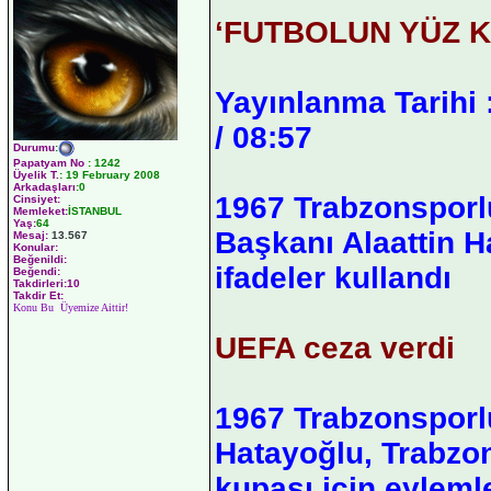
‘FUTBOLUN YÜZ K
Yayınlanma Tarihi 
/ 08:57
Durumu
:
Papatyam No
:
1242
Üyelik T.
:
19 February 2008
Arkadaşları
:0
1967 Trabzonsporl
Cinsiyet:
Memleket:
İSTANBUL
Yaş:
64
Başkanı Alaattin H
Mesaj:
13.567
Konular:
Beğenildi:
ifadeler kullandı
Beğendi:
Takdirleri:10
Takdir Et:
Konu Bu Üyemize Aittir!
UEFA ceza verdi
1967 Trabzonsporlu
Hatayoğlu, Trabzo
kupası için eyleml