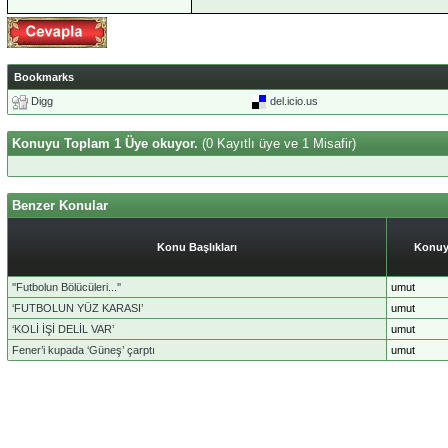
Bookmarks
Digg
del.icio.us
Konuyu Toplam 1 Üye okuyor.
(0 Kayıtlı üye ve 1 Misafir)
Benzer Konular
Konu Başlıkları
Konuy
''Futbolun Bölücüleri...''
umut
‘FUTBOLUN YÜZ KARASI’
umut
‘KOLİ İŞİ DELİL VAR’
umut
Fener’i kupada ‘Güneş’ çarptı
umut