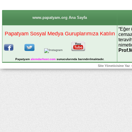
www.papatyam.org Ana Sayfa
“Eğer 
Papatyam Sosyal Medya Guruplarımıza Katılın
cemaat
teravi
nimetid
Prof.
Papatyam
alemdarhost
.com
sunucularında barındırılmaktadır.
Site Yöneticisine Yaz