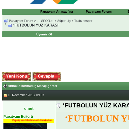
Papatyam Anasayfası
Papatyam Forum
Papatyam Forum
>
..::.SPOR.::.
>
Süper Lig
>
Trabzonspor
‘FUTBOLUN YÜZ KARASI’
Üyemiz Ol
Birinci okunmamış Mesajı göster
13 November 2013, 09:33
‘FUTBOLUN YÜZ KARA
umut
‘FUTBOLUN Y
Papatyam Editörü
Papatyam Medineweb Emekdarı