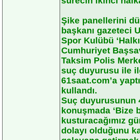
sürecin ikinci halk
Şike panellerini 
başkanı gazeteci 
Spor Kulübü ‘Halkı
Cumhuriyet Başsav
Taksim Polis Merke
suç duyurusu ile il
61saat.com’a yaptı
kullandı.
Suç duyurusunun 4
konuşmada ‘Bize bu
kusturacağımız gün
dolayı olduğunu k