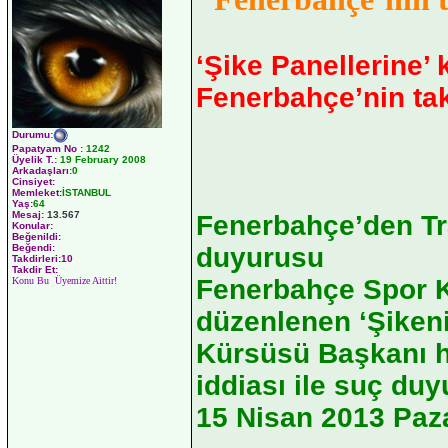
‘Şike Panellerine’ 
Fenerbahçe’nin tak
Durumu
:
Papatyam No
:
1242
Üyelik T.
:
19 February 2008
Arkadaşları
:0
Cinsiyet:
Memleket:
İSTANBUL
Yaş:
64
Mesaj:
13.567
Fenerbahçe’den T
Konular:
Beğenildi:
duyurusu
Beğendi:
Takdirleri:10
Takdir Et:
Fenerbahçe Spor K
Konu Bu Üyemize Aittir!
düzenlenen ‘Şikeni
Kürsüsü Başkanı ha
iddiası ile suç du
15 Nisan 2013 Paza