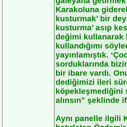
galeyana getirmek 
Karakoluna gidere
kusturmak’ bir de
kusturma’ asıp ke
değimi kullanarak b
kullandığımı söyle
yayınlamıştık. ‘Ço
sorduklarında bizi
bir ibare vardı. O
dediğimizi ileri sü
köpekleşmediğini s
alınsın” şeklinde i
Aynı panelle ilgili