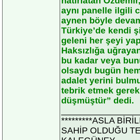
hatırlatan Özdemir
aynı panelle ilgil
aynen böyle devam
Türkiye’de kendi ş
geleni her şeyi yapı
Haksızlığa uğrayan
bu kadar veya bun
olsaydı bugün he
adalet yerini bulm
tebrik etmek gerek
düşmüştür” dedi.
_______________
*********ASLA Bİ
SAHİP OLDUĞU TEK 