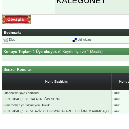
KALEGÜNEY
Bookmarks
Digg
del.icio.us
Konuyu Toplam 1 Üye okuyor.
(0 Kayıtlı üye ve 1 Misafir)
Benzer Konular
Konu Başlıkları
Konuy
İstanbul’da şike kanıtlandı
umut
FENERBAHÇE’YE YALAKALIĞIN SONU
umut
Fenerbahçe’ye İşlemeyen Hukuk
umut
FENERBAHÇE’YE VE AZİZ YILDIRIM’A HAKARET ETTİRMEM ARKADAŞ!!!
umut