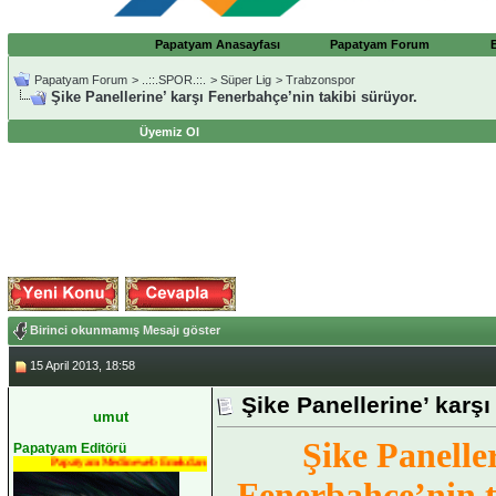
Papatyam Anasayfası
Papatyam Forum
Papatyam Forum
>
..::.SPOR.::.
>
Süper Lig
>
Trabzonspor
Şike Panellerine’ karşı Fenerbahçe’nin takibi sürüyor.
Üyemiz Ol
Birinci okunmamış Mesajı göster
15 April 2013, 18:58
Şike Panellerine’ karş
umut
Şike Paneller
Papatyam Editörü
Papatyam Medineweb Emekdarı
Fenerbahçe’nin t