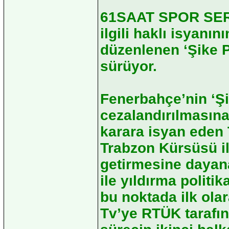
61SAAT SPOR SERVİ
ilgili haklı isyanın
düzenlenen ‘Şike P
sürüyor.
Fenerbahçe’nin ‘Şi
cezalandırılmasına
karara isyan eden 
Trabzon Kürsüsü il
getirmesine dayan
ile yıldırma politi
bu noktada ilk ola
Tv’ye RTÜK tarafın