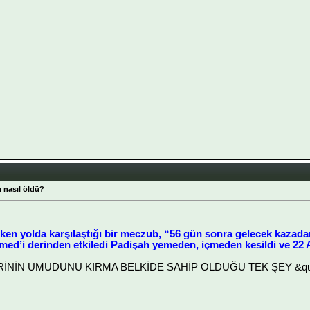
 nasıl öldü?
ken yolda karşılaştığı bir meczub, “56 gün sonra gelecek kazada
d’i derinden etkiledi Padişah yemeden, içmeden kesildi ve 22 Ara
LERİNİN UMUDUNU KIRMA BELKİDE SAHİP OLDUĞU TEK ŞEY &quot