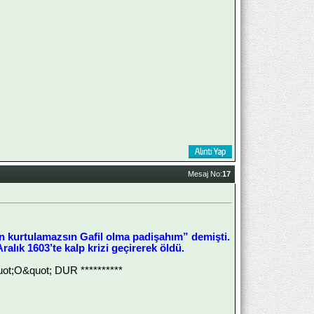
Mesaj No:
17
n kurtulamazsın Gafil olma padişahım” demişti.
lık 1603’te kalp krizi geçirerek öldü.
;O&quot; DUR **********