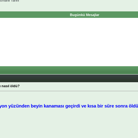
smanlı Tarihi
Bugünkü Mesajlar
 nasıl öldü?
yon yüzünden beyin kanaması geçirdi ve kısa bir süre sonra öldü