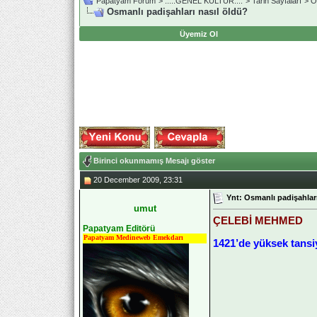
Papatyam Forum
>
..::.GENEL KÜLTÜR.::.
>
Tarih Sayfaları
>
O
Osmanlı padişahları nasıl öldü?
Üyemiz Ol
Birinci okunmamış Mesajı göster
20 December 2009, 23:31
Ynt: Osmanlı padişahları
umut
ÇELEBİ MEHMED
Papatyam Editörü
Papatyam Medineweb Emekdarı
1421’de yüksek tansi