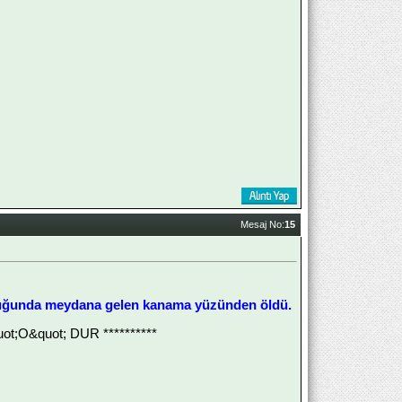
Mesaj No:
15
oşluğunda meydana gelen kanama yüzünden öldü.
;O&quot; DUR **********