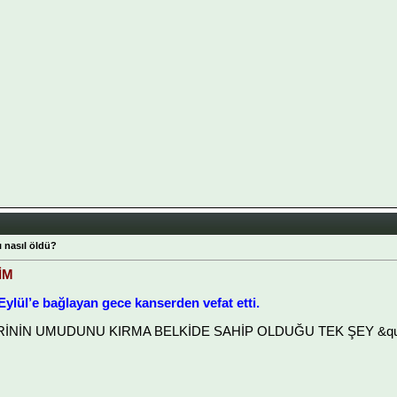
 nasıl öldü?
İM
 Eylül’e bağlayan gece kanserden vefat etti.
LERİNİN UMUDUNU KIRMA BELKİDE SAHİP OLDUĞU TEK ŞEY &quot