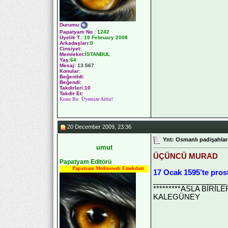
Durumu
:
Papatyam No
:
1242
Üyelik T.
:
19 February 2008
Arkadaşları
:0
Cinsiyet:
Memleket:
İSTANBUL
Yaş:
64
Mesaj:
13.567
Konular:
Beğenildi:
Beğendi:
Takdirleri:10
Takdir Et:
Konu Bu Üyemize Aittir!
20 December 2009, 23:36
Ynt: Osmanlı padişahları
umut
ÜÇÜNCÜ MURAD
Papatyam Editörü
Papatyam Medineweb Emekdarı
17 Ocak 1595’te pros
__________________
*********ASLA BİRİ
KALEGÜNEY