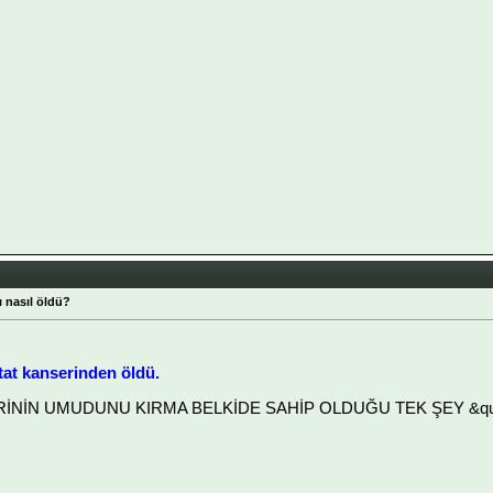
 nasıl öldü?
tat kanserinden öldü.
LERİNİN UMUDUNU KIRMA BELKİDE SAHİP OLDUĞU TEK ŞEY &quot