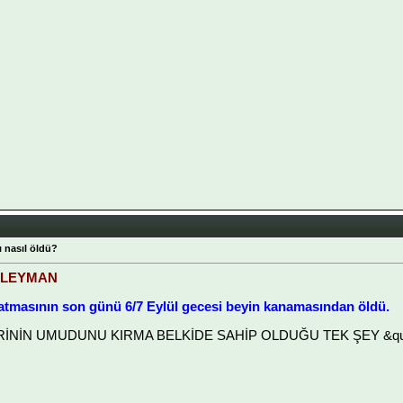
 nasıl öldü?
ÜLEYMAN
atmasının son günü 6/7 Eylül gecesi beyin kanamasından öldü.
LERİNİN UMUDUNU KIRMA BELKİDE SAHİP OLDUĞU TEK ŞEY &quot