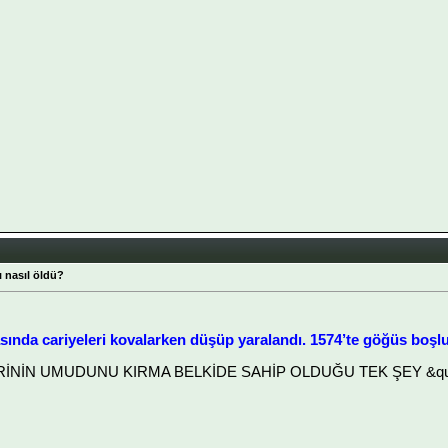
 nasıl öldü?
asında cariyeleri kovalarken düşüp yaralandı. 1574’te göğüs b
LERİNİN UMUDUNU KIRMA BELKİDE SAHİP OLDUĞU TEK ŞEY &quot