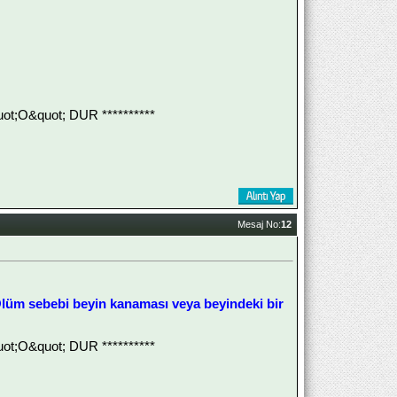
;O&quot; DUR **********
Mesaj No:
12
 Ölüm sebebi beyin kanaması veya beyindeki bir
;O&quot; DUR **********