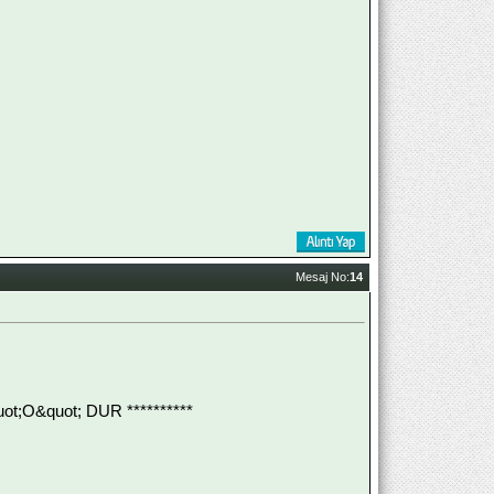
Mesaj No:
14
;O&quot; DUR **********