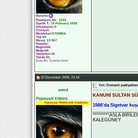
Durumu
:
Papatyam No
:
1242
Üyelik T.
:
19 February 2008
Arkadaşları
:0
Cinsiyet:
Memleket:
İSTANBUL
Yaş:
64
Mesaj:
13.567
Konular:
Beğenildi:
Beğendi:
Takdirleri:10
Takdir Et:
Konu Bu Üyemize Aittir!
20 December 2009, 23:34
Ynt: Osmanlı padişahları
umut
KANUNİ SULTAN S
Papatyam Editörü
Papatyam Medineweb Emekdarı
1566’da Sigetvar kuş
__________________
*********ASLA BİRİ
KALEGÜNEY