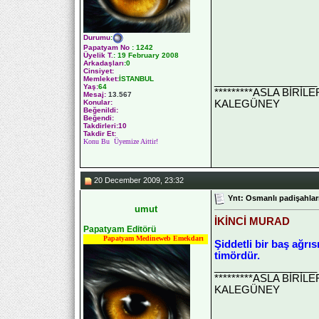
Durumu
:
Papatyam No
:
1242
Üyelik T.
:
19 February 2008
Arkadaşları
:0
Cinsiyet:
Memleket:
İSTANBUL
__________________
Yaş:
64
*********ASLA BİRİ
Mesaj:
13.567
KALEGÜNEY
Konular:
Beğenildi:
Beğendi:
Takdirleri:10
Takdir Et:
Konu Bu Üyemize Aittir!
20 December 2009, 23:32
Ynt: Osmanlı padişahları
umut
İKİNCİ MURAD
Papatyam Editörü
Papatyam Medineweb Emekdarı
Şiddetli bir baş ağr
timördür.
__________________
*********ASLA BİRİ
KALEGÜNEY