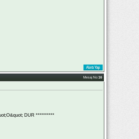
Mesaj No:
16
;O&quot; DUR **********