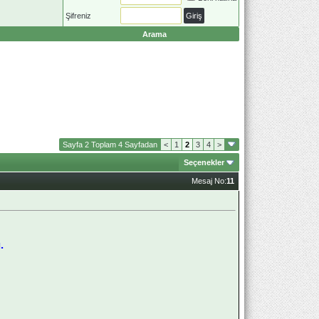
Şifreniz
Arama
Sayfa 2 Toplam 4 Sayfadan
<
1
2
3
4
>
Seçenekler
Mesaj No:
11
.