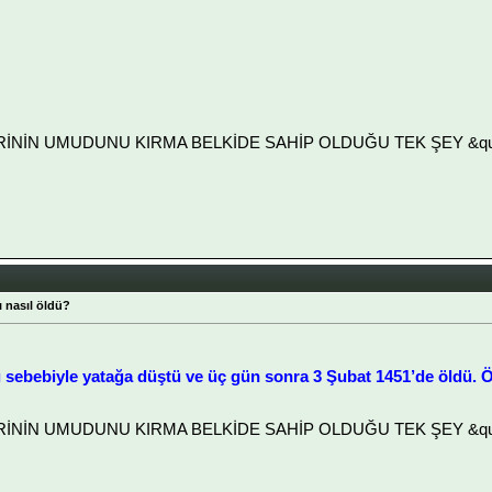
LERİNİN UMUDUNU KIRMA BELKİDE SAHİP OLDUĞU TEK ŞEY &quot
 nasıl öldü?
ısı sebebiyle yatağa düştü ve üç gün sonra 3 Şubat 1451’de öldü.
LERİNİN UMUDUNU KIRMA BELKİDE SAHİP OLDUĞU TEK ŞEY &quot