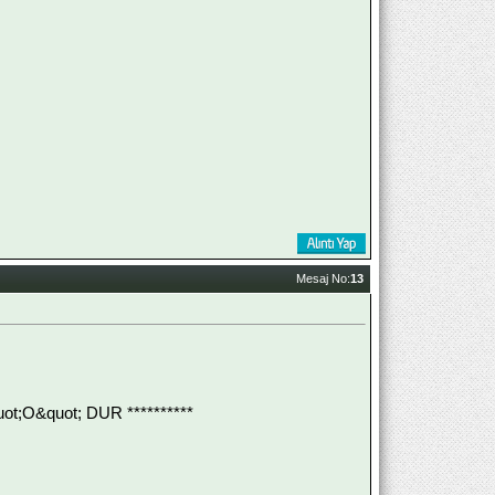
Mesaj No:
13
;O&quot; DUR **********