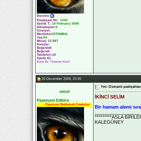
Durumu
:
Papatyam No
:
1242
Üyelik T.
:
19 February 2008
Arkadaşları
:0
Cinsiyet:
Memleket:
İSTANBUL
Yaş:
64
Mesaj:
13.567
Konular:
Beğenildi:
Beğendi:
Takdirleri:10
Takdir Et:
Konu Bu Üyemize Aittir!
20 December 2009, 23:35
Ynt: Osmanlı padişahları
umut
İKİNCİ SELİM
Papatyam Editörü
Papatyam Medineweb Emekdarı
Bir hamam alemi sır
__________________
*********ASLA BİRİ
KALEGÜNEY