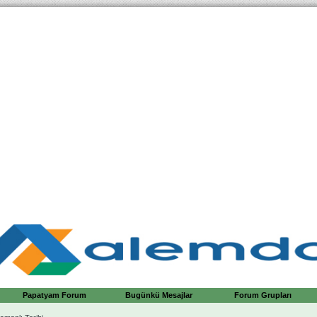
Papatyam Forum
Bugünkü Mesajlar
Forum Grupları