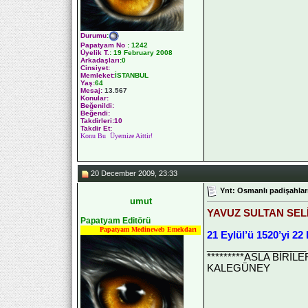
Durumu
:
Papatyam No
:
1242
Üyelik T.
:
19 February 2008
Arkadaşları
:0
Cinsiyet:
Memleket:
İSTANBUL
Yaş:
64
Mesaj:
13.567
Konular:
Beğenildi:
Beğendi:
Takdirleri:10
Takdir Et:
Konu Bu Üyemize Aittir!
20 December 2009, 23:33
Ynt: Osmanlı padişahları
umut
YAVUZ SULTAN SEL
Papatyam Editörü
Papatyam Medineweb Emekdarı
21 Eylül’ü 1520’yi 22
__________________
*********ASLA BİRİ
KALEGÜNEY