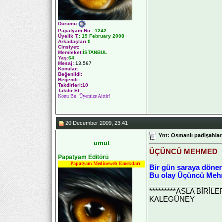
Durumu
:
Papatyam No
:
1242
Üyelik T.
:
19 February 2008
Arkadaşları
:0
Cinsiyet:
Memleket:
İSTANBUL
Yaş:
64
Mesaj:
13.567
Konular:
Beğenildi:
Beğendi:
Takdirleri:10
Takdir Et:
Konu Bu Üyemize Aittir!
20 December 2009, 23:41
Ynt: Osmanlı padişahları
umut
ÜÇÜNCÜ MEHMED
Papatyam Editörü
Papatyam Medineweb Emekdarı
Bir gün saraya döner
Bu olay Üçüncü Mehme
__________________
*********ASLA BİRİ
KALEGÜNEY