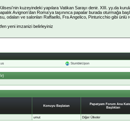
ilisesi'nin kuzeyindeki yapılara Vatikan Sarayı denir. XIII. yy.da kurul
apalık Avignon'dan Roma'ya taşınınca papalar burada oturmağa başla
su, odaları ve salonları Raffaello, Fra Angelico, Pinturicchio gibi ünlü
ütfen yeni imzanizi belirleyiniz
o.us
StumbleUpon
ir)
Papatyam Forum Ana Kate
Konuyu Başlatan
Başlıkları
umut
Diğer Ülkeler