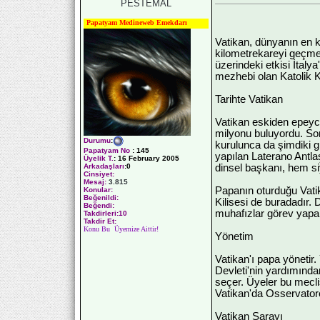
PESTEMAL
Papatyam Medineweb Emekdarı
Vatikan, dünyanın en k
kilometrekareyi geçme
üzerindeki etkisi İtaly
mezhebi olan Katolik K
Tarihte Vatikan
Vatikan eskiden epeyce
milyonu buluyordu. Sonr
Durumu
:
kurulunca da şimdiki gib
Papatyam No
:
145
yapılan Laterano Antla
Üyelik T.
:
16 February 2005
dinsel başkanı, hem si
Arkadaşları
:0
Cinsiyet:
Mesaj:
3.815
Papanın oturduğu Vatik
Konular:
Beğenildi:
Kilisesi de buradadır. 
Beğendi:
muhafızlar görev yapar. 
Takdirleri:10
Takdir Et:
Konu Bu Üyemize Aittir!
Yönetim
Vatikan'ı papa yönetir. 
Devleti'nin yardımında
seçer. Üyeler bu meclis
Vatikan'da Osservatore
Vatikan Sarayı