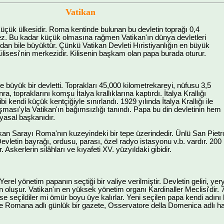
Vatikan
üçük ülkesidir. Roma kentinde bulunan bu devletin toprağı 0,4
z. Bu kadar küçük olmasına rağmen Vatikan'ın dünya devletleri
a'dan bile büyüktür. Çünkü Vatikan Devleti Hıristiyanlığın en büyük
ilisesi'nin merkezidir. Kilisenin başkam olan papa burada oturur.
 büyük bir devletti. Toprakları 45,000 kilometrekareyi, nüfusu 3,5
a, topraklarını komşu İtalya krallıklarına kaptırdı. İtalya Krallığı
i kendi küçük kentçiğiyle sınırlandı. 1929 yılında İtalya Krallığı ile
şması'yla Vatikan'ın bağımsızlığı tanındı. Papa bu din devletinin hem
yasal başkanıdır.
an Sarayı Roma'nın kuzeyindeki bir tepe üzerindedir. Ünlü San Pietr
Devletin bayrağı, ordusu, parası, özel radyo istasyonu v.b. vardır. 200 
Askerlerin silâhları ve kıyafeti XV. yüzyıldaki gibidir.
Yerel yönetim papanın seçtiği bir valiye verilmiştir. Devletin geliri, ye
n oluşur. Vatikan'ın en yüksek yönetim organı Kardinaller Meclisi'dir.
e seçildiler mi ömür boyu üye kalırlar. Yeni seçilen papa kendi adını k
 Romana adlı günlük bir gazete, Osservatore della Domenica adlı haft