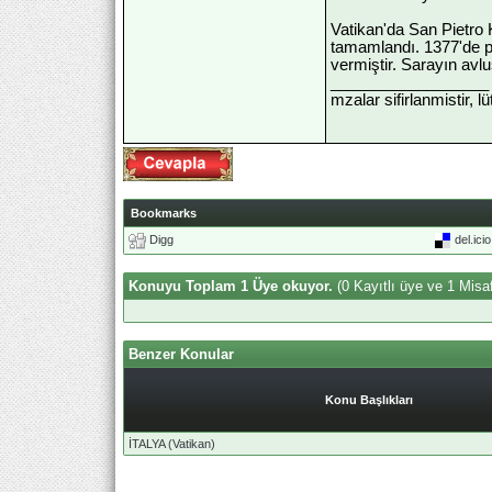
Vatikan'da San Pietro K
tamamlandı. 1377'de p
vermiştir. Sarayın avlu
__________________
mzalar sifirlanmistir, l
Bookmarks
Digg
del.ici
Konuyu Toplam 1 Üye okuyor.
(0 Kayıtlı üye ve 1 Misaf
Benzer Konular
Konu Başlıkları
İTALYA (Vatikan)