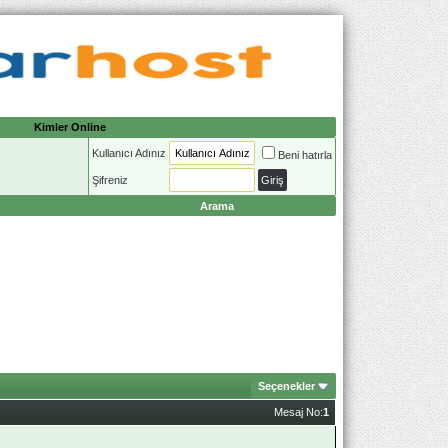
Kimler Online
Kullanıcı Adınız
Beni hatırla
Şifreniz
Arama
Seçenekler
Mesaj No:
1