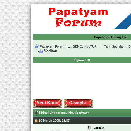
Papatyam Anasayfası
Papatyam Forum
>
..::.GENEL KÜLTÜR.::.
>
Tarih Sayfaları
>
D
Vatikan
Üyemiz Ol
Birinci okunmamış Mesajı göster
10 March 2008, 12:07
Vatikan