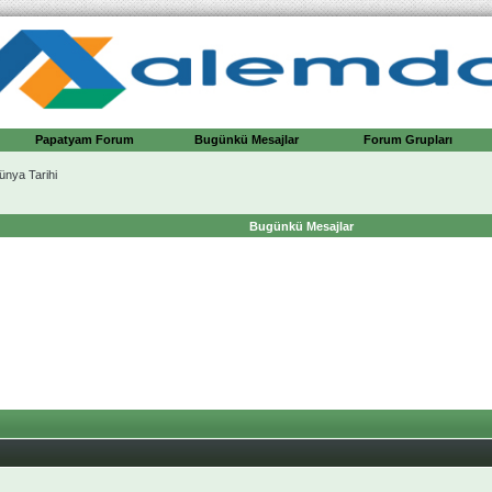
Papatyam Forum
Bugünkü Mesajlar
Forum Grupları
ünya Tarihi
Bugünkü Mesajlar