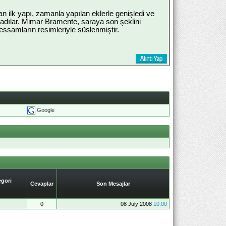
an ilk yapı, zamanla yapılan eklerle genişledi ve
dılar. Mimar Bramente, saraya son şeklini
 ressamların resimleriyle süslenmiştir.
Google
gori
Cevaplar
Son Mesajlar
0
08 July 2008
10:00