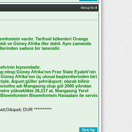
Mesaj No:
4
oemfontein vardır. Tarihsel kökenleri Orange
ıldı ve Güney Afrika iller dahil. Aynı zamanda
illerinden sadece bir tanesidir.
hrinin kıyısındadır.
;nbsp;Güney Afrika'nın Free State Eyaleti'nin
 Güney Afrika'nın üç ulusal başkentlerinden biri
iyle, &quot;güller şehri&quot; olarak bilinir
in Sesotho adı Mangaung olup gül 2000 yılından
metre yükseklikte 26,217 at. Mangaung Yerel
. Bloemfontein Bloemfontein Havaalanı ile servis
;O&quot; DUR **********