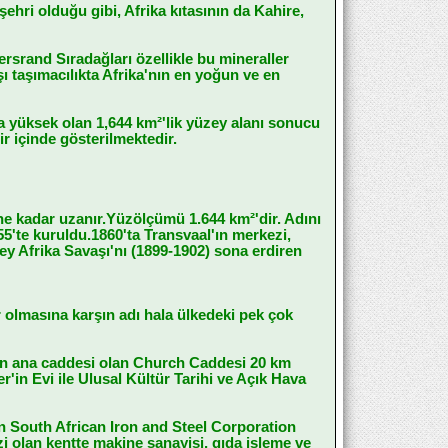
hri olduğu gibi, Afrika kıtasının da Kahire,
rsrand Sıradağları özellikle bu mineraller
ı taşımacılıkta Afrika'nın en yoğun ve en
ça yüksek olan 1,644 km²'lik yüzey alanı sonucu
 içinde gösterilmektedir.
ne kadar uzanır.Yüzölçümü 1.644 km²'dir. Adını
5'te kuruldu.1860'ta Transvaal'ın merkezi,
y Afrika Savaşı'nı (1899-1902) sona erdiren
r olmasına karşın adı hala ülkedeki pek çok
entin ana caddesi olan Church Caddesi 20 km
in Evi ile Ulusal Kültür Tarihi ve Açık Hava
n South African Iron and Steel Corporation
i olan kentte makine sanayisi, gıda işleme ve