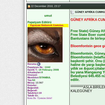
22 December 2010, 23:17
GÜNEY AFRİKA CUMHURİ
umut
GÜNEY AFRİKA CUMH
Papatyam Editörü
Papatyam Medineweb Emekdarı
Free State) Güney Afr
Free State Boer cumhu
Bantustans ile birleşm
Bloemfontein gece 
Bloemfontein, Güney A
Bloemfontein (telaff
başkenti şehir. Onu (
Durumu
:
haline de yargı başke
Papatyam No
:
1242
yıllık ve &quot;çital
Üyelik T.
:
19 February 2008
bu yana Mangaung Yere
Arkadaşları
:0
Cinsiyet:
Belediyesi 645.455 nü
Memleket:
İSTANBUL
edilir.
Yaş:
64
Mesaj:
13.567
__________________
Konular:
*********ASLA BİRİ
Beğenildi:
KALEGÜNEY
Beğendi:
Takdirleri:10
Takdir Et:
Konu Bu Üyemize Aittir!