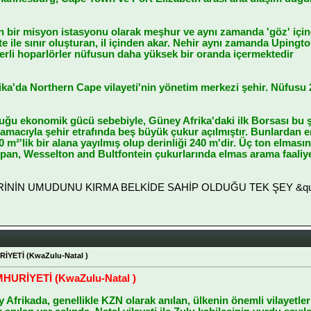
bir misyon istasyonu olarak meşhur ve aynı zamanda 'göz' için
e ile sınır oluşturan, il içinden akar. Nehir aynı zamanda Uping
 Yerli hoparlörler nüfusun daha yüksek bir oranda içermektedir
ka'da Northern Cape vilayeti'nin yönetim merkezi şehir. Nüfusu 2
ğu ekonomik gücü sebebiyle, Güney Afrika'daki ilk Borsası bu ş
 amacıyla şehir etrafında beş büyük çukur açılmıştır. Bunlardan
m²'lik bir alana yayılmış olup derinliği 240 m'dir. Üç ton elması
span, Wesselton and Bultfontein çukurlarında elmas arama faaliye
LERİNİN UMUDUNU KIRMA BELKİDE SAHİP OLDUĞU TEK ŞEY &quot
YETİ (KwaZulu-Natal )
URİYETİ (KwaZulu-Natal )
Afrikada, genellikle KZN olarak anılan, ülkenin önemli vilayetle