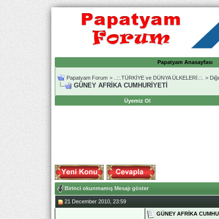
Papatyam Anasayfası
Papatyam Forum
>
..::.TÜRKİYE ve DÜNYA ÜLKELERİ.::.
>
Diğ
GÜNEY AFRİKA CUMHURİYETİ
Üyemiz Ol
Birinci okunmamış Mesajı göster
21 December 2010, 23:59
GÜNEY AFRİKA CUMHU