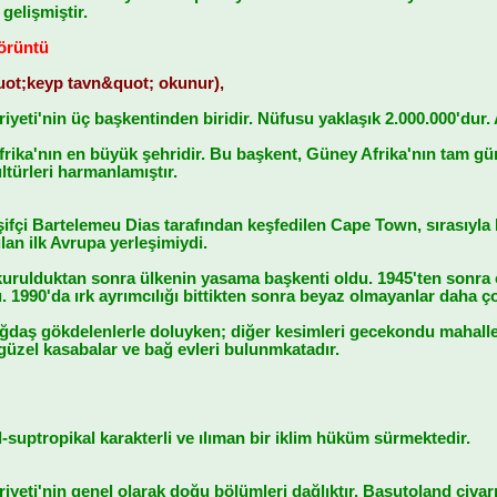
gelişmiştir.
örüntü
ot;keyp tavn&quot; okunur),
eti'nin üç başkentinden biridir. Nüfusu yaklaşık 2.000.000'dur. 
ika'nın en büyük şehridir. Bu başkent, Güney Afrika'nın tam gün
ltürleri harmanlamıştır.
şifçi Bartelemeu Dias tarafından keşfedilen Cape Town, sırasıyla Bo
an ilk Avrupa yerleşimiydi.
 kurulduktan sonra ülkenin yasama başkenti oldu. 1945'ten sonra 
dı. 1990'da ırk ayrımcılığı bittikten sonra beyaz olmayanlar daha ç
ğdaş gökdelenlerle doluyken; diğer kesimleri gecekondu mahalle
güzel kasabalar ve bağ evleri bulunmkatadır.
l-suptropikal karakterli ve ılıman bir iklim hüküm sürmektedir.
yeti'nin genel olarak doğu bölümleri dağlıktır. Basutoland civar