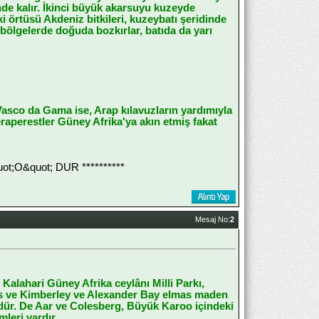
inde kalır. İkinci büyük akarsuyu kuzeyde
i örtüsü Akdeniz bitkileri, kuzeybatı şeridinde
bölgelerde doğuda bozkırlar, batıda da yarı
Vasco da Gama ise, Arap kılavuzların yardımıyla
eraperestler Güney Afrika'ya akın etmiş fakat
;O&quot; DUR **********
Mesaj No:
2
alahari Güney Afrika ceylânı Milli Parkı,
alls ve Kimberley ve Alexander Bay elmas maden
ür. De Aar ve Colesberg, Büyük Karoo içindeki
leri vardır.