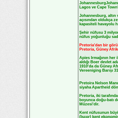
JohannesburgJohannes
Lagos ve Cape Town'ı
Johannesburg, altın v
açısından oldukça zen
kapasiteli havayolu h
Şehir nüfusu 3 milyon
nüfus yoğunluğu sade
Pretoria'dan bir gör
Pretoria, Güney Afri
Apies Irmağının her i
aldığı Boer devlet ad
1910'da da Güney Afr
Vereeniging Barışı 3
Pretoira Nelson Mande
siyaha Apartheid dön
Pretoria, iki tarafın
boyunca doğu-batı doğ
Müzesi'dir.
Kent nüfusunun büyük
(Iscor) kent ekonomi