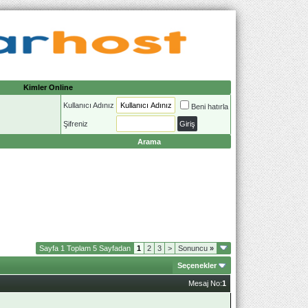
Kimler Online
Kullanıcı Adınız
Beni hatırla
Şifreniz
Arama
Sayfa 1 Toplam 5 Sayfadan
1
2
3
>
Sonuncu
»
Seçenekler
Mesaj No:
1