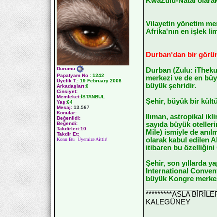
KwaZulu-Natal olarak 
Vilayetin yönetim me
Afrika'nın en işlek l
Durban'dan bir gör
Durumu
:
Durban (Zulu: iTheku
Papatyam No
:
1242
merkezi ve de en büyü
Üyelik T.
:
19 February 2008
büyük şehridir.
Arkadaşları
:0
Cinsiyet:
Memleket:
İSTANBUL
Şehir, büyük bir kültü
Yaş:
64
Mesaj:
13.567
Konular:
Ilıman, astropikal ik
Beğenildi:
sayıda büyük otellerin
Beğendi:
Takdirleri:10
Mile) ismiyle de anıl
Takdir Et:
olarak kabul edilen A
Konu Bu Üyemize Aittir!
itibaren bu özelliğin
Şehir, son yıllarda y
International Conven
büyük Kongre merkezi
__________________
*********ASLA BİRİ
KALEGÜNEY