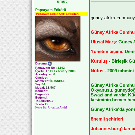
umut
Papatyam Editörü
Papatyam Medineweb Emekdarı
guney-afrika-cumhuriy
Güney Afrika Cumhur
Ulusal Marş:
Güney A
Yönetim biçimi:
Demo
Kuruluş -
Birleşik Gü
Durumu
:
Papatyam No
:
1242
Nüfus -
2009 tahmini 
Üyelik T.
:
19 February 2008
Arkadaşları
:0
Cinsiyet:
Memleket:
İSTANBUL
Yaş:
64
Güney Afrika Cumhuriy
Mesaj:
13.567
Okyanusu, güneydoğu
Konular:
Swaziland vardır. Küç
Beğenildi:
Beğendi:
kesiminin hemen heme
Takdirleri:10
Takdir Et:
Konu Bu Üyemize Aittir!
Güney Afrika'da yöne
önemli şehirleri
Johannesburg'dan bi