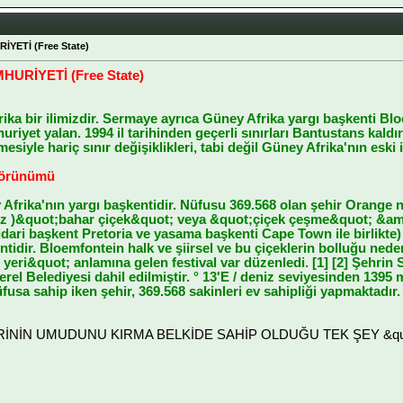
YETİ (Free State)
URİYETİ (Free State)
ika bir ilimizdir. Sermaye ayrıca Güney Afrika yargı başkenti Bl
riyet yalan. 1994 il tarihinden geçerli sınırları Bantustans kaldır
esiyle hariç sınır değişiklikleri, tabi değil Güney Afrika'nın eski 
görünümü
frika'nın yargı başkentidir. Nüfusu 369.568 olan şehir Orange ne
uz )&quot;bahar çiçek&quot; veya &quot;çiçek çeşme&quot; &amp
idari başkent Pretoria ve yasama başkenti Cape Town ile birlikte)
ntidir. Bloemfontein halk ve şiirsel ve bu çiçeklerin bolluğu neden
ar yeri&quot; anlamına gelen festival var düzenledi. [1] [2] Şehr
l Belediyesi dahil edilmiştir. ° 13'E / deniz seviyesinden 1395 
fusa sahip iken şehir, 369.568 sakinleri ev sahipliği yapmaktadır
LERİNİN UMUDUNU KIRMA BELKİDE SAHİP OLDUĞU TEK ŞEY &quot