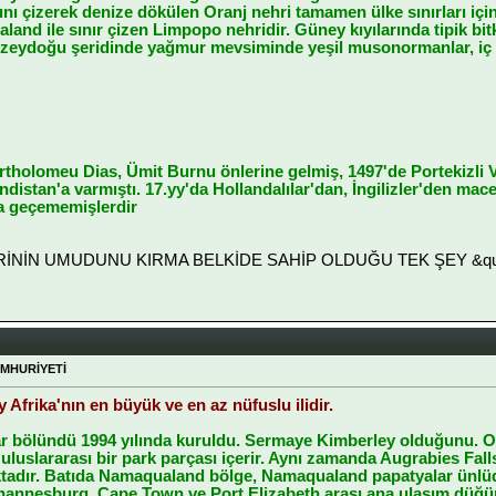
rını çizerek denize dökülen Oranj nehri tamamen ülke sınırları iç
nd ile sınır çizen Limpopo nehridir. Güney kıyılarında tipik bitk
, kuzeydoğu şeridinde yağmur mevsiminde yeşil musonormanlar, iç 
artholomeu Dias, Ümit Burnu önlerine gelmiş, 1497'de Portekizli 
istan'a varmıştı. 17.yy'da Hollandalılar'dan, İngilizler'den mac
ra geçememişlerdir
LERİNİN UMUDUNU KIRMA BELKİDE SAHİP OLDUĞU TEK ŞEY &quot
UMHURİYETİ
frika'nın en büyük ve en az nüfuslu ilidir.
r bölündü 1994 yılında kuruldu. Sermaye Kimberley olduğunu. O K
ı uluslararası bir park parçası içerir. Aynı zamanda Augrabies F
tadır. Batıda Namaqualand bölge, Namaqualand papatyalar ünlüd
hannesburg, Cape Town ve Port Elizabeth arası ana ulaşım düğüm