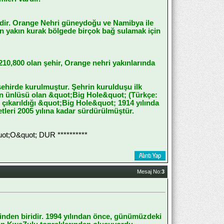
dir. Orange Nehri güneydoğu ve Namibya ile
ton yakın kurak bölgede birçok bağ sulamak için
10,800 olan şehir, Orange nehri yakınlarında
ehirde kurulmuştur. Şehrin kurulduşu ilk
 en ünlüsü olan &quot;Big Hole&quot; (Türkçe:
n çıkarıldığı &quot;Big Hole&quot; 1914 yılında
tleri 2005 yılına kadar sürdürülmüştür.
;O&quot; DUR **********
Mesaj No:
3
rinden biridir. 1994 yılından önce, günümüzdeki