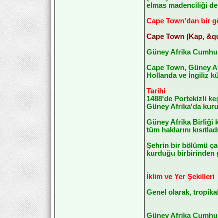
elmas madenciliği de 
Cape Town'dan bir g
Cape Town (Kap, &qu
Güney Afrika Cumhuriy
Cape Town, Güney Afr
Hollanda ve İngiliz kü
Tarihi
1488'de Portekizli ke
Güney Afrika'da kurul
Güney Afrika Birliği
tüm haklarını kısıtla
Şehrin bir bölümü ça
kurduğu birbirinden 
İklim ve Yer Şekilleri
Genel olarak, tropika
Güney Afrika Cumhuri