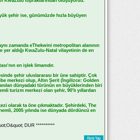
yılan KwaZulu topraklarından oluşuyordu.
büyük şehir ise, günümüzde hızla büyüyen
 aynı zamanda eThekwini metropolitan alanının
e yer aldığı KwaZulu-Natal vilayetinin de en
ası'nın en işlek limanıdır.
esinde şehir uluslararası bir üne sahiptir. Çok
ibe merkezi olup, Altın Şerit (İngilizce: Golden
 anılan dünyadaki türünün en büyüklerinden biri
li turizm merkezi olan şehir, 90'lı yıllardan
kezi olarak ta öne çıkmaktadır. Şehirdeki, The
önemli, 2005 yılında ise dünyada dördüncü en
;O&quot; DUR **********