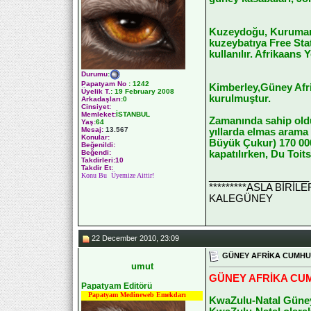
Kuzeydoğu, Kuruman 
kuzeybatıya Free Stat
kullanılır. Afrikaans
Durumu
:
Papatyam No
:
1242
Kimberley,Güney Afri
Üyelik T.
:
19 February 2008
kurulmuştur.
Arkadaşları
:0
Cinsiyet:
Memleket:
İSTANBUL
Zamanında sahip oldu
Yaş:
64
Mesaj:
13.567
yıllarda elmas arama
Konular:
Büyük Çukur) 170 000 
Beğenildi:
kapatılırken, Du Toit
Beğendi:
Takdirleri:10
Takdir Et:
__________________
Konu Bu Üyemize Aittir!
*********ASLA BİRİ
KALEGÜNEY
22 December 2010, 23:09
GÜNEY AFRİKA CUMHURİ
umut
GÜNEY AFRİKA CUMH
Papatyam Editörü
Papatyam Medineweb Emekdarı
KwaZulu-Natal Güney 