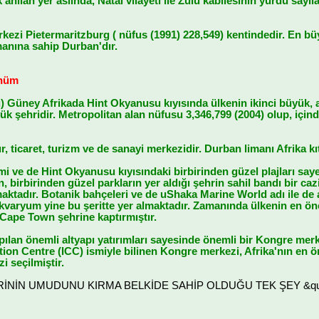
anılan yer aslında, Natal vilayeti ile Zulu kabilesinin yurdu sa
rkezi Pietermaritzburg ( nüfus (1991) 228,549) kentindedir. En 
imanına sahip Durban'dır.
ünüm
) Güney Afrikada Hint Okyanusu kıyısında ülkenin ikinci büyük,
k şehridir. Metropolitan alan nüfusu 3,346,799 (2004) olup, içind
r, ticaret, turizm ve de sanayi merkezidir. Durban limanı Afrika kıt
limi ve de Hint Okyanusu kıyısındaki birbirinden güzel plajları say
, birbirinden güzel parkların yer aldığı şehrin sahil bandı bir caz
maktadır. Botanik bahçeleri ve de uShaka Marine World adı ile de
kvaryum yine bu şeritte yer almaktadır. Zamanında ülkenin en önem
i Cape Town şehrine kaptırmıştır.
apılan önemli altyapı yatırımları sayesinde önemli bir Kongre mer
tion Centre (ICC) ismiyle bilinen Kongre merkezi, Afrika'nın en 
 seçilmiştir.
LERİNİN UMUDUNU KIRMA BELKİDE SAHİP OLDUĞU TEK ŞEY &quot