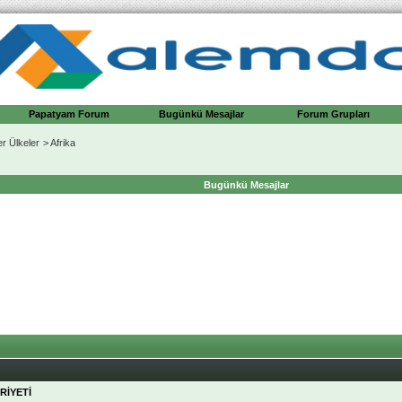
Papatyam Forum
Bugünkü Mesajlar
Forum Grupları
er Ülkeler
>
Afrika
Bugünkü Mesajlar
RİYETİ