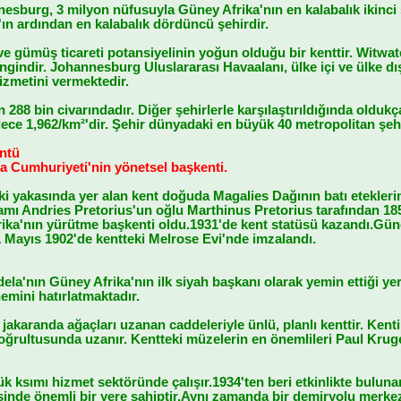
burg, 3 milyon nüfusuyla Güney Afrika'nın en kalabalık ikinci şe
n ardından en kalabalık dördüncü şehirdir.
e gümüş ticareti potansiyelinin yoğun olduğu bir kenttir. Witwate
gindir. Johannesburg Uluslararası Havaalanı, ülke içi ve ülke dış
izmetini vermektedir.
 288 bin civarındadır. Diğer şehirlerle karşılaştırıldığında olduk
ce 1,962/km²'dir. Şehir dünyadaki en büyük 40 metropolitan şehir
üntü
ka Cumhuriyeti'nin yönetsel başkenti.
ki yakasında yer alan kent doğuda Magalies Dağının batı etekleri
amı Andries Pretorius'un oğlu Marthinus Pretorius tarafından 185
ika'nın yürütme başkenti oldu.1931'de kent statüsü kazandı.Güne
1 Mayıs 1902'de kentteki Melrose Evi'nde imzalandı.
la'nın Güney Afrika'nın ilk siyah başkanı olarak yemin ettiği ye
emini hatırlatmaktadır.
da jakaranda ağaçları uzanan caddeleriyle ünlü, planlı kenttir. K
rultusunda uzanır. Kentteki müzelerin en önemlileri Paul Kruger'
 ksımı hizmet sektöründe çalışır.1934'ten beri etkinlikte buluna
sinde önemli bir yere sahiptir.Aynı zamanda bir demiryolu merkez