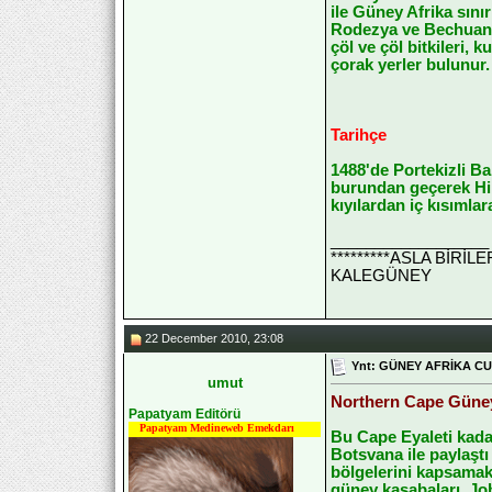
ile Güney Afrika sını
Rodezya ve Bechuanala
çöl ve çöl bitkileri
çorak yerler bulunur.
Tarihçe
1488'de Portekizli B
burundan geçerek Hind
kıyılardan iç kısımla
__________________
*********ASLA BİRİ
KALEGÜNEY
22 December 2010, 23:08
Ynt: GÜNEY AFRİKA C
umut
Northern Cape Güney A
Papatyam Editörü
Papatyam Medineweb Emekdarı
Bu Cape Eyaleti kada
Botsvana ile paylaşt
bölgelerini kapsamak
güney kasabaları, Jo