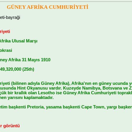
GÜNEY AFRİKA CUMHURİYETİ
eti-bayraği
iyeti
frika Ulusal Marşı
krasi
ney Afrika 31 Mayıs 1910
49,320,000 (25th)
eti (bilinen adıyla Güney Afrika), Afrika'nın en güney ucunda ye
sunda Hint Okyanusu vardır. Kuzeyde Namibya, Botsvana ve Z
ük bir krallık olan Lesotho ise Güney Afrika Cumhuriyeti topraklar
n yarısını kaplamaktadır.
tim başkenti Pretoria, yasama başkenti Cape Town, yargı başkent
r görüntü