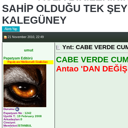
SAHİP OLDUĞU TEK ŞEY &
KALEGÜNEY
21 November 2010, 22:49
Ynt: CABE VERDE CUMH
umut
CABE VERDE CUMHU
Papatyam Editörü
Papatyam Medineweb Emekdarı
Antao 'DAN DEĞİ
Durumu
:
Papatyam No
:
1242
Üyelik T.
:
19 February 2008
Arkadaşları
:0
Cinsiyet:
Memleket:
İSTANBUL