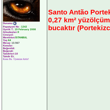
Santo Antão Portek
0,27 km² yüzölçümü
Durumu
:
bucaktır (Portekizc
Papatyam No
:
1242
Üyelik T.
:
19 February 2008
Arkadaşları
:0
Cinsiyet:
Memleket:
İSTANBUL
Yaş:
64
Mesaj:
13.567
Konular:
Beğenildi:
Beğendi:
Takdirleri:10
Takdir Et:
Konu Bu Üyemize Aittir!