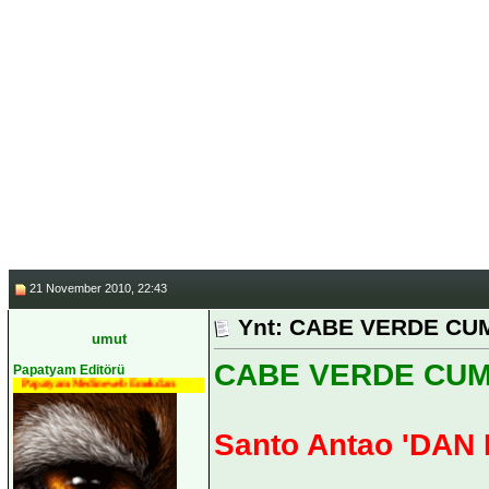
______
*********ASLA BİRİLER
SAHİP OLDUĞU TEK ŞEY &
KA
21 November 2010, 22:43
Ynt: CABE VERDE CUMH
umut
CABE VERDE CUMHU
Papatyam Editörü
Papatyam Medineweb Emekdarı
Santo Antao 'DA