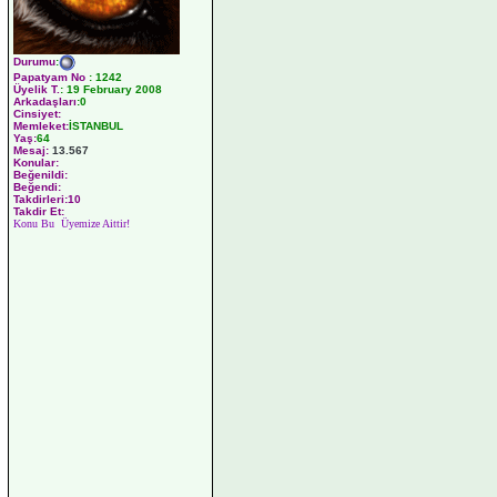
Durumu
:
Papatyam No
:
1242
Üyelik T.
:
19 February 2008
Arkadaşları
:0
Cinsiyet:
Memleket:
İSTANBUL
Yaş:
64
Mesaj:
13.567
Konular:
Beğenildi:
Beğendi:
Takdirleri:10
Takdir Et:
Konu Bu Üyemize Aittir!