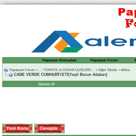
Papatyam Anasayfası
Papatyam Forum
Papatyam Forum
>
..::.TÜRKİYE ve DÜNYA ÜLKELERİ.::.
>
Diğer Ülkeler
>
Afrika
CABE VERDE CUMHURİYETİ(Yeşil Burun Adaları)
Üyemiz Ol