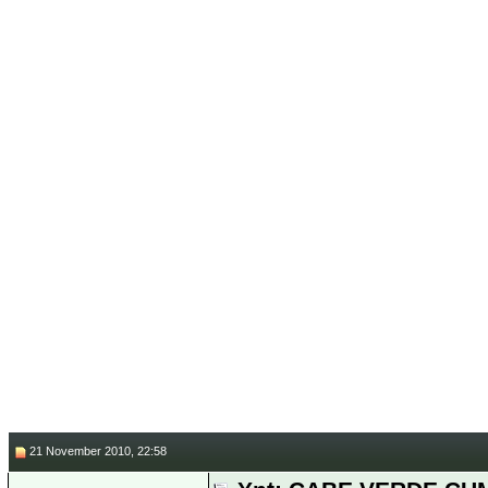
______
*********ASLA BİRİLER
SAHİP OLDUĞU TEK ŞEY &
KA
21 November 2010, 22:58