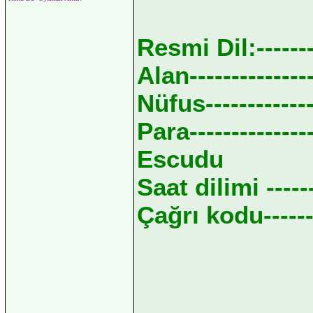
Resmi Dil:------
Alan--------------
Nüfus-------------
Para--------------
Escudu
Saat dilimi -----
Çağrı kodu-------