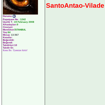
SantoAntao-Vilade
Durumu
:
Papatyam No
:
1242
Üyelik T.
:
19 February 2008
Arkadaşları
:0
Cinsiyet:
Memleket:
İSTANBUL
Yaş:
64
Mesaj:
13.567
Konular:
Beğenildi:
Beğendi:
Takdirleri:10
Takdir Et:
Konu Bu Üyemize Aittir!