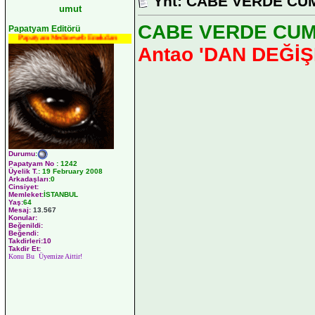
Ynt: CABE VERDE CUMH
umut
CABE VERDE CUMHU
Papatyam Editörü
Papatyam Medineweb Emekdarı
Antao 'DAN DEĞİ
Durumu
:
Papatyam No
:
1242
Üyelik T.
:
19 February 2008
Arkadaşları
:0
Cinsiyet:
Memleket:
İSTANBUL
Yaş:
64
Mesaj:
13.567
Konular:
Beğenildi:
Beğendi:
Takdirleri:10
Takdir Et:
Konu Bu Üyemize Aittir!