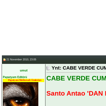
______
*********ASLA BİRİLER
SAHİP OLDUĞU TEK ŞEY &
KA
21 November 2010, 23:05
Ynt: CABE VERDE CUMH
umut
CABE VERDE CUMHU
Papatyam Editörü
Papatyam Medineweb Emekdarı
Santo Antao 'DA