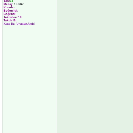
Yaş:
64
Mesaj:
13.567
Konular:
Beğenildi:
Beğendi:
Takdirleri:10
Takdir Et:
Konu Bu Üyemize Aittir!