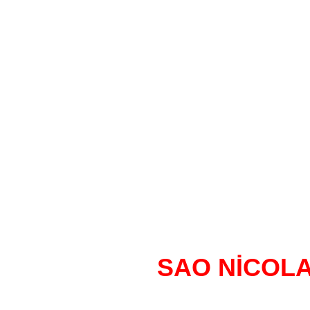
Avrupalı beyazlar veAf
yüzyılda birkaç kez kıtlı
bir kısmı,yaşamlarını b
göç etmişlerdir.Günü
neredeyse iki katıi yurt 
olarak çoğunluk Roma Kat
da mevcuttur.Ülkede Por
ko
SAO NİCOLAU