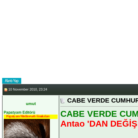
reformları, özel sekt
çeşitlilik için yabancı ya
__________________
*********ASLA BİRİLERİ
SAHİP OLDUĞU TEK ŞEY &
KALEGÜNEY
10 November 2010, 23:24
CABE VERDE CUMHURİYE
umut
CABE VERDE CUMHU
Papatyam Editörü
Papatyam Medineweb Emekdarı
Antao 'DAN DEĞİ