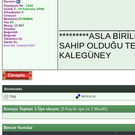
Durumu
:
Papatyam No
:
1242
Üyelik T.
:
19 February 2008
Arkadaşları
:0
Cinsiyet:
Memleket:
İSTANBUL
Yaş:
64
_______________
Mesaj:
13.567
Konular:
Beğenildi:
*********ASLA Bİ
Beğendi:
Takdirleri:10
Takdir Et:
SAHİP OLDUĞU TEK 
Konu Bu Üyemize Aittir!
KALEGÜNEY
Bookmarks
Digg
del.icio.us
Konuyu Toplam 1 Üye okuyor.
(0 Kayıtlı üye ve 1 Misafir)
Benzer Konular