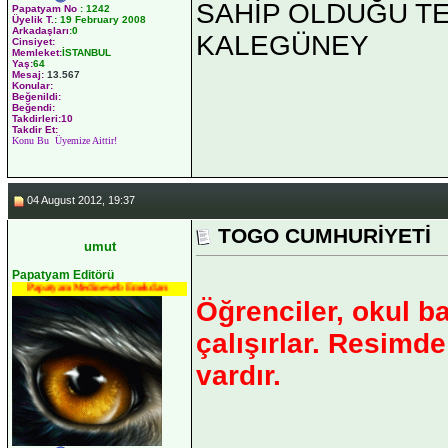
SAHİP OLDUĞU TEK 
Papatyam No
:
1242
Üyelik T.
:
19 February 2008
Arkadaşları
:0
KALEGÜNEY
Cinsiyet:
Memleket:
İSTANBUL
Yaş:
64
Mesaj:
13.567
Konular:
Beğenildi:
Beğendi:
Takdirleri:10
Takdir Et:
Konu Bu Üyemize Aittir!
04 August 2012, 19:37
TOGO CUMHURİYETİ
umut
Papatyam Editörü
Papatyam Medineweb Emekdarı
Öğrenciler, okul 
çalışırlar. Resimd
vardır.