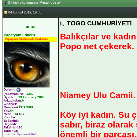
Birinci okunmamış Mesajı göster
04 August 2012, 19:33
TOGO CUMHURİYETİ
umut
Balıkçılar ve kadı
Papatyam Editörü
Papatyam Medineweb Emekdarı
Popo net çekerek. B
Durumu
:
Niamey Ulu Camii.
Papatyam No
:
1242
Üyelik T.
:
19 February 2008
Arkadaşları
:0
Cinsiyet:
Memleket:
İSTANBUL
Yaş:
64
Köy iyi kadın. Su ç
Mesaj:
13.567
Konular:
Beğenildi:
sabır, biraz olarak
Beğendi:
Takdirleri:10
Takdir Et:
önemli bir parçası.
Konu Bu Üyemize Aittir!