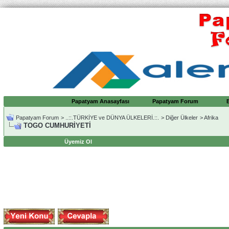
Papatyam Anasayfası
Papatyam Forum
Papatyam Forum
>
..::.TÜRKİYE ve DÜNYA ÜLKELERİ.::.
>
Diğer Ülkeler
>
Afrika
TOGO CUMHURİYETİ
Üyemiz Ol