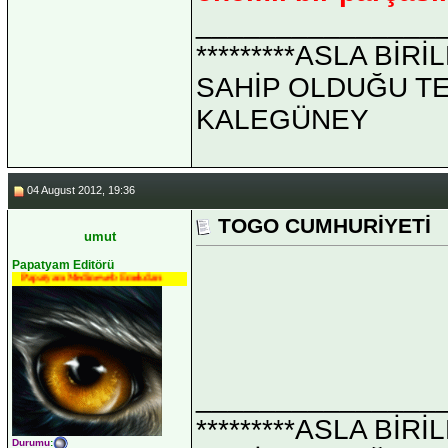
_______________
*********ASLA Bİ
SAHİP OLDUĞU TEK 
KALEGÜNEY
04 August 2012, 19:36
TOGO CUMHURİYETİ
umut
Papatyam Editörü
Papatyam Medineweb Emekdarı
_______________
*********ASLA Bİ
Durumu
: