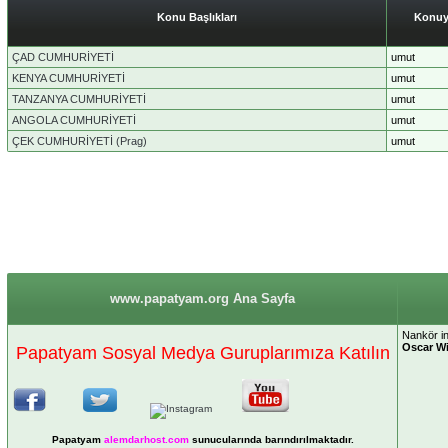
Konu Başlıkları
Konuy
ÇAD CUMHURİYETİ
umut
KENYA CUMHURİYETİ
umut
TANZANYA CUMHURİYETİ
umut
ANGOLA CUMHURİYETİ
umut
ÇEK CUMHURİYETİ (Prag)
umut
www.papatyam.org Ana Sayfa
Nankör in
Oscar Wi
Papatyam Sosyal Medya Guruplarımıza Katılın
Papatyam
alemdarhost
.com
sunucularında barındırılmaktadır.