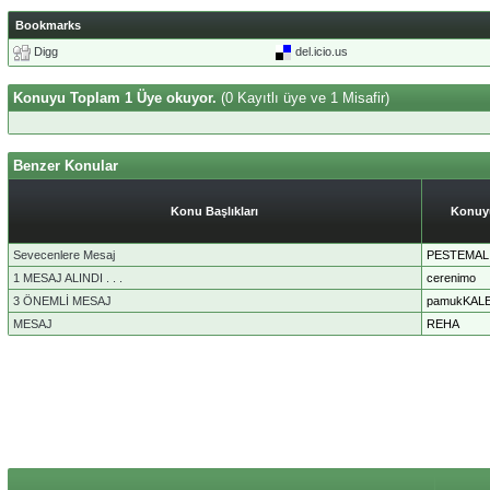
Bookmarks
Digg
del.icio.us
Konuyu Toplam 1 Üye okuyor.
(0 Kayıtlı üye ve 1 Misafir)
Benzer Konular
Konu Başlıkları
Konuy
Sevecenlere Mesaj
PESTEMAL
1 MESAJ ALINDI . . .
cerenimo
3 ÖNEMLİ MESAJ
pamukKAL
MESAJ
REHA