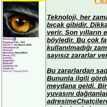
Cha
Teknoloji, her zam
bıçak gibidir. Dikk
verir. Son yılların 
böyledir. Bu çok fay
Durumu
:
Papatyam No
:
164
Üyelik T.
:
01 March 2005
kullanılmadığı za
Arkadaşları
:0
Cinsiyet:
Memleket:
Afyon/Bolu
sayısız zararlar ve
Mesaj:
971
Konular:
Beğenildi:
Beğendi:
Takdirleri:10
Bu zararlardan sad
Takdir Et:
Konu Bu Üyemize Aittir!
Bununla ilgili gör
meydana geldi. Bir
yuvasını dağıtanlar
adresimeChatçiler