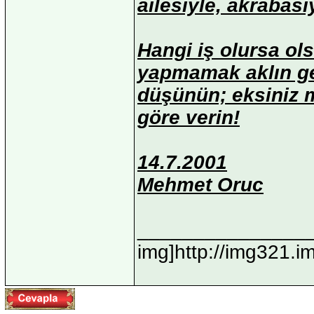
ailesiyle, akrabası
Hangi iş olursa ol
yapmamak aklın ger
düşünün; eksiniz m
göre verin!
14.7.2001
Mehmet Oruc
_______________
img]http://img321.