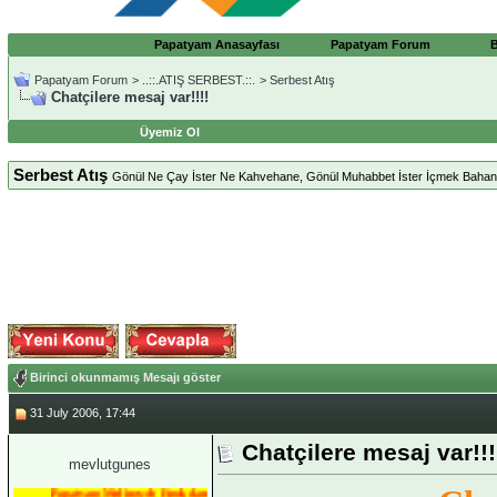
Papatyam Anasayfası
Papatyam Forum
Papatyam Forum
>
..::.ATIŞ SERBEST.::.
>
Serbest Atış
Chatçilere mesaj var!!!!
Üyemiz Ol
Serbest Atış
Gönül Ne Çay İster Ne Kahvehane, Gönül Muhabbet İster İçmek Bahane
Birinci okunmamış Mesajı göster
31 July 2006, 17:44
Chatçilere mesaj var!!!
mevlutgunes
Papatyam Medineweb Emekdarı