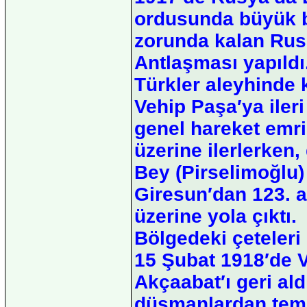
ordusunda büyük bi
zorunda kalan Rusl
Antlaşması yapıld
Türkler aleyhinde 
Vehip Paşa′ya ileri
genel hareket emri
üzerine ilerlerken
Bey (Pirselimoğlu
Giresun′dan 123. a
üzerine yola çıktı.
Bölgedeki çeteleri 
15 Şubat 1918′de V
Akçaabat′ı geri ald
düşmanlardan temiz