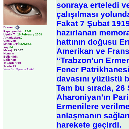
sonraya erteledi ve
çalışılması yolunda
Fakat 7 Şubat 1919 
Durumu
:
hazırlanan memor
Papatyam No
:
1242
Üyelik T.
:
19 February 2008
Arkadaşları
:0
hattının doğusu Er
Cinsiyet:
Memleket:
İSTANBUL
Yaş:
64
Amerikan ve Fransı
Mesaj:
13.567
Konular:
Beğenildi:
“Trabzon’un Ermeni
Beğendi:
Takdirleri:10
Takdir Et:
Fener Patrikhanes
Konu Bu Üyemize Aittir!
davasını yüzüstü bı
Tam bu sırada, 26
Aharoniyan’ın Par
Ermenilere verilme
anlaşmanın sağland
harekete geçirdi.