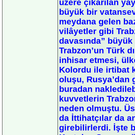
üzere çıkarılan ya
büyük bir vatanseve
meydana gelen baz
vilâyetler gibi Trab
davasında” büyük z
Trabzon’un Türk dı
inhisar etmesi, ülk
Kolordu ile irtibat
oluşu, Rusya’dan 
buradan nakledileb
kuvvetlerin Trabzo
neden olmuştu. Üste
da İttihatçılar da
girebilirlerdi. İşt