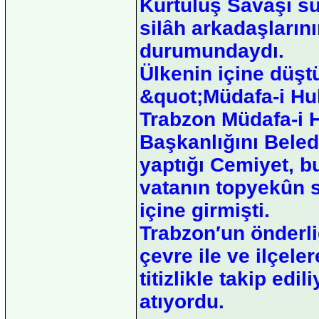
Kurtuluş Savaşı s
silâh arkadaşlarının
durumundaydı.
Ülkenin içine düşt
&quot;Müdafa-i Hu
Trabzon Müdafa-i 
Başkanlığını Bele
yaptığı Cemiyet, b
vatanın topyekûn 
içine girmişti.
Trabzon′un önderliğ
çevre ile ve ilçele
titizlikle takip edi
atıyordu.