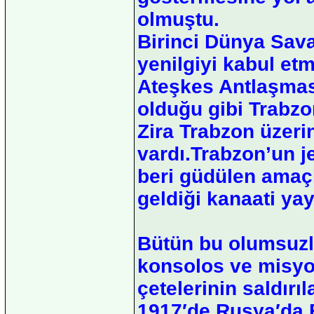
olmuştu.
Birinci Dünya Sava
yenilgiyi kabul e
Ateşkes Antlaşması
olduğu gibi Trabzo
Zira Trabzon üzer
vardı.Trabzon’un j
beri güdülen amaçl
geldiği kanaati yay
Bütün bu olumsuzlu
konsolos ve misyo
çetelerinin saldırıl
1917′de Rusya′da B