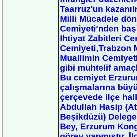
Taarruz′un kazanıl
Milli Mücadele dö
Cemiyeti′nden başk
Ihtiyat Zabitleri Ce
Cemiyeti,Trabzon 
Muallimin Cemiyeti
gibi muhtelif amaçl
Bu cemiyet Erzuru
çalışmalarına büy
çerçevede ilçe halk
Abdullah Hasip (A
Beşikdüzü) Deleges
Bey, Erzurum Kongr
görev yapmıştır. İl