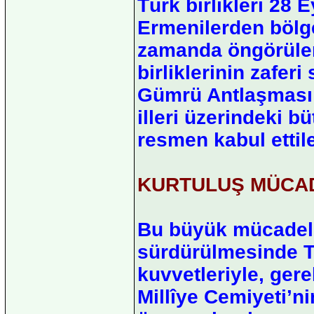
Türk birlikleri 28 
Ermenilerden bölg
zamanda öngörülen
birliklerinin zafer
Gümrü Antlaşması 
illeri üzerindeki b
resmen kabul ettile
KURTULUŞ MÜCA
Bu büyük mücadele
sürdürülmesinde Tr
kuvvetleriyle, ge
Millîye Cemiyeti’ni