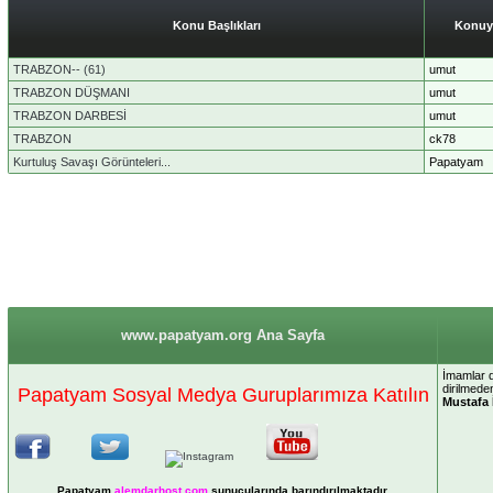
Konu Başlıkları
Konuy
TRABZON-- (61)
umut
TRABZON DÜŞMANI
umut
TRABZON DARBESİ
umut
TRABZON
ck78
Kurtuluş Savaşı Görünteleri...
Papatyam
www.papatyam.org Ana Sayfa
İmamlar d
dirilmeden
Papatyam Sosyal Medya Guruplarımıza Katılın
Mustafa 
Papatyam
alemdarhost
.com
sunucularında barındırılmaktadır.