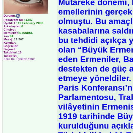
Mütareke dönemi, 
emellerinin gerçe
Durumu
:
olmuştu. Bu amaçl
Papatyam No
:
1242
Üyelik T.
:
19 February 2008
Arkadaşları
:0
kasabalarına saldı
Cinsiyet:
Memleket:
İSTANBUL
Yaş:
64
bu tehdidi açıkça 
Mesaj:
13.567
Konular:
Beğenildi:
olan “Büyük Ermeni
Beğendi:
Takdirleri:10
Takdir Et:
eden Ermeniler, B
Konu Bu Üyemize Aittir!
destekten de güç 
etmeye yöneldiler.
Paris Konferansı’n
Parlamentosu, Tra
vilâyetinin Ermenist
1919 tarihinde Bü
kurulduğunu açıkl