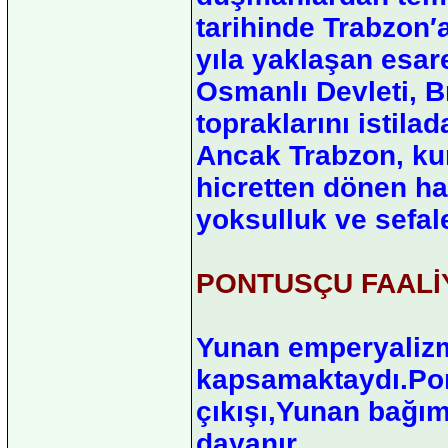
tarihinde Trabzon′
yıla yaklaşan esare
Osmanlı Devleti, B
topraklarını istilad
Ancak Trabzon, kur
hicretten dönen h
yoksulluk ve sefal
PONTUSÇU FAALİ
Yunan emperyalizm
kapsamaktaydı.Pont
çıkışı,Yunan bağıms
dayanır.