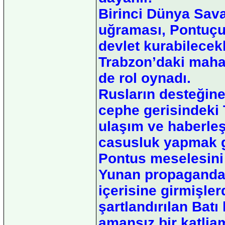
Birinci Dünya Sava
uğraması, Pontuçula
devlet kurabilecek
Trabzon’daki maha
de rol oynadı.
Rusların desteğin
cephe gerisindeki 
ulaşım ve haberle
casusluk yapmak g
Pontus meselesini
Yunan propaganda 
içerisine girmişler
şartlandırılan Bat
amansız bir katlia