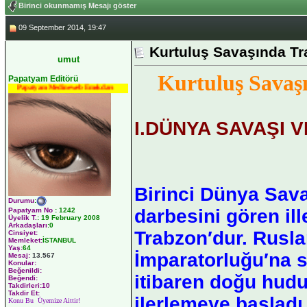
Birinci okunmamış Mesajı göster
09 September 2014, 19:47
Kurtuluş Savaşında T
umut
Kurtuluş Savaş
Papatyam Editörü
Papatyam Medineweb Emekdarı
I.DÜNYA SAVAŞI 
Birinci Dünya Sava
Durumu
:
darbesini gören ill
Papatyam No
:
1242
Üyelik T.
:
19 February 2008
Arkadaşları
:0
Trabzon′dur. Rusl
Cinsiyet:
Memleket:
İSTANBUL
Yaş:
64
İmparatorluğu′na s
Mesaj:
13.567
Konular:
Beğenildi:
itibaren doğu hudu
Beğendi:
Takdirleri:10
Takdir Et:
ilerlemeye başladı
Konu Bu Üyemize Aittir!