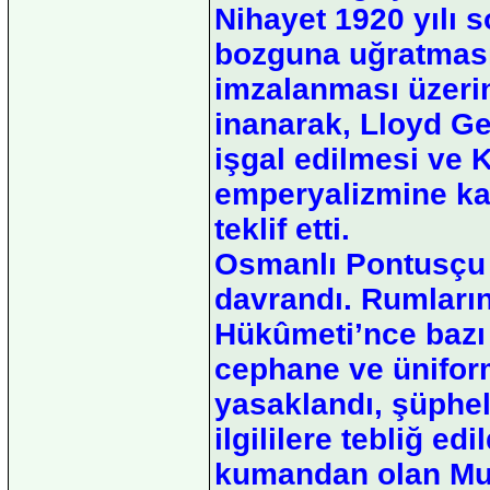
Nihayet 1920 yılı 
bozguna uğratması
imzalanması üzerin
inanarak, Lloyd Ge
işgal edilmesi ve 
emperyalizmine kar
teklif etti.
Osmanlı Pontusçu f
davrandı. Rumların
Hükûmeti’nce bazı 
cephane ve ünifo
yasaklandı, şüpheli
ilgililere tebliğ edi
kumandan olan Mus