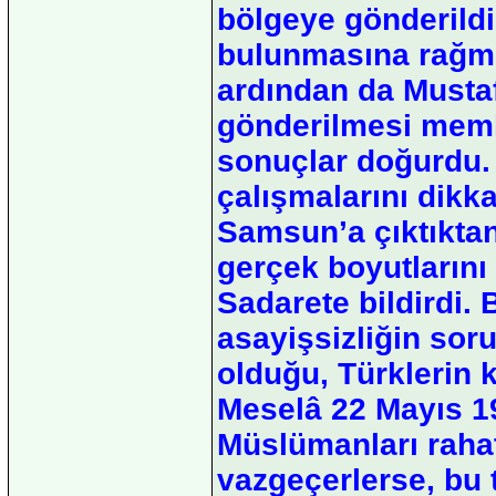
bölgeye gönderildi
bulunmasına rağme
ardından da Musta
gönderilmesi meml
sonuçlar doğurdu.
çalışmalarını dikka
Samsun’a çıktıkta
gerçek boyutlarını 
Sadarete bildirdi. 
asayişsizliğin so
olduğu, Türklerin k
Meselâ 22 Mayıs 19
Müslümanları raha
vazgeçerlerse, bu 