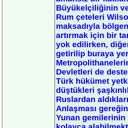
Büyükelçiliğinin ve
Rum çeteleri Wils
maksadıyla bölgeni
artırmak için bir t
yok edilirken, diğ
getirilip buraya ye
Metropolithanelerin 
Devletleri de dest
Türk hükümet yetkil
düştükleri şaşkınl
Ruslardan aldıklar
Anlaşması gereğinc
Yunan gemilerinin 
kolayca alabilmekt