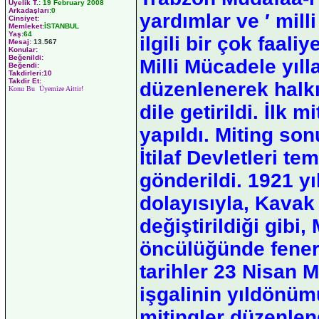
Üyelik T.
:
19 February 2008
Arkadaşları
:0
yardımlar ve ′ mil
Cinsiyet:
Memleket:
İSTANBUL
Yaş:
64
ilgili bir çok faaliy
Mesaj:
13.567
Konular:
Beğenildi:
Milli Mücadele yıll
Beğendi:
Takdirleri:10
Takdir Et:
düzenlenerek halkı
Konu Bu Üyemize Aittir!
dile getirildi. İl
yapıldı. Miting so
İtilaf Devletleri te
gönderildi. 1921 yı
dolayısıyla, Kava
değiştirildiği gibi
öncülüğünde fener 
tarihler 23 Nisan M
işgalinin yıldönüm
mitingler düzenle