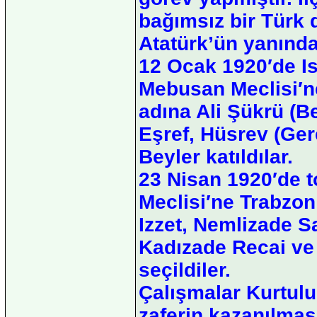
bağımsız bir Türk 
Atatürk’ün yanında 
12 Ocak 1920′de I
Mebusan Meclisi′n
adına Ali Şükrü (B
Eşref, Hüsrev (Ger
Beyler katıldılar.
23 Nisan 1920′de t
Meclisi′ne Trabzon
Izzet, Nemlizade S
Kadızade Recai ve
seçildiler.
Çalışmalar Kurtul
zaferin kazanılmas