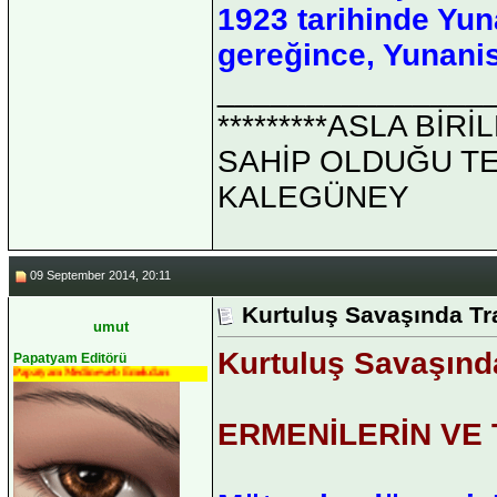
1923 tarihinde Yun
gereğince, Yunanis
_______________
*********ASLA Bİ
SAHİP OLDUĞU TEK 
KALEGÜNEY
09 September 2014, 20:11
Kurtuluş Savaşında T
umut
Kurtuluş Savaşınd
Papatyam Editörü
Papatyam Medineweb Emekdarı
ERMENİLERİN VE