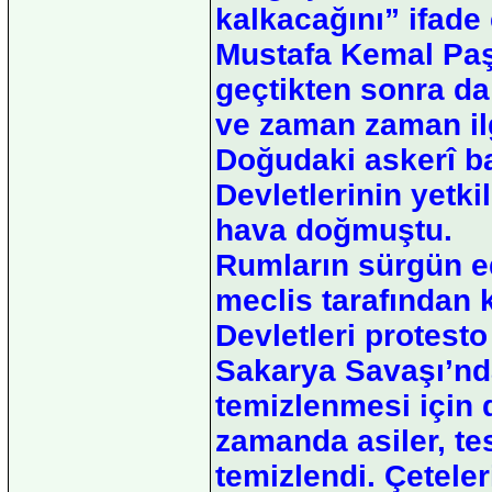
kalkacağını” ifade 
Mustafa Kemal Paşa
geçtikten sonra da 
ve zaman zaman ilgi
Doğudaki askerî baş
Devletlerinin yetki
hava doğmuştu.
Rumların sürgün ed
meclis tarafından ka
Devletleri protesto
Sakarya Savaşı’nd
temizlenmesi için d
zamanda asiler, t
temizlendi. Çetele