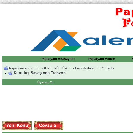
Papatyam Anasayfası
Papatyam Forum
Papatyam Forum
>
..::.GENEL KÜLTÜR.::.
>
Tarih Sayfaları
>
T.C. Tarihi
Kurtuluş Savaşında Trabzon
Üyemiz Ol