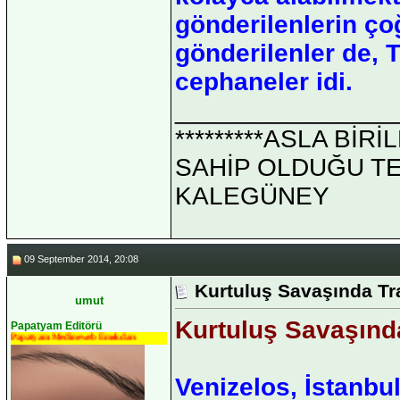
gönderilenlerin ço
gönderilenler de, T
cephaneler idi.
_______________
*********ASLA Bİ
SAHİP OLDUĞU TEK 
KALEGÜNEY
09 September 2014, 20:08
Kurtuluş Savaşında T
umut
Kurtuluş Savaşınd
Papatyam Editörü
Papatyam Medineweb Emekdarı
Venizelos, İstanbu