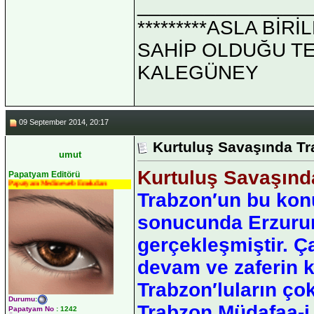
_______________
*********ASLA Bİ
SAHİP OLDUĞU TEK 
KALEGÜNEY
09 September 2014, 20:17
Kurtuluş Savaşında T
umut
Kurtuluş Savaşınd
Papatyam Editörü
Papatyam Medineweb Emekdarı
Trabzon′un bu konu
sonucunda Erzuru
gerçekleşmiştir. Ç
devam ve zaferin 
Trabzon′luların ço
Durumu
:
Trabzon Müdafaa-i 
Papatyam No
:
1242