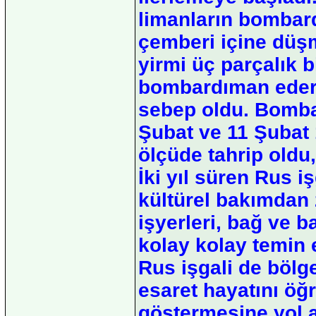
limanların bombar
çemberi içine düş
yirmi üç parçalık 
bombardıman edere
sebep oldu. Bombar
Şubat ve 11 Şubat
ölçüde tahrip oldu,
İki yıl süren Rus i
kültürel bakımdan z
işyerleri, bağ ve b
kolay kolay temin 
Rus işgali de bölg
esaret hayatını öğ
göstermesine yol 