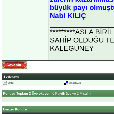
büyük payı olmuşt
Nabi KILIÇ
_______________
*********ASLA Bİ
SAHİP OLDUĞU TEK 
KALEGÜNEY
Bookmarks
Digg
del.icio.us
Konuyu Toplam 2 Üye okuyor.
(0 Kayıtlı üye ve 2 Misafir)
Benzer Konular