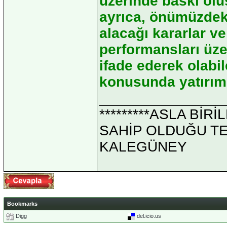
üzerinde baskı olu
ayrıca, önümüzdeki
alacağı kararlar v
performansları üze
ifade ederek olabil
konusunda yatırımc
_______________
*********ASLA Bİ
SAHİP OLDUĞU TEK 
KALEGÜNEY
Bookmarks
Digg
del.icio.us