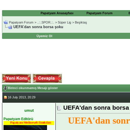
Papatyam Anasayfası
Papatyam Forum
Papatyam Forum
>
..::.SPOR.::.
>
Süper Lig
>
Beşiktaş
UEFA'dan sonra borsa şoku
Üyemiz Ol
Birinci okunmamış Mesajı göster
16 July 2013, 20:29
UEFA'dan sonra borsa
umut
UEFA'dan sonr
Papatyam Editörü
Papatyam Medineweb Emekdarı