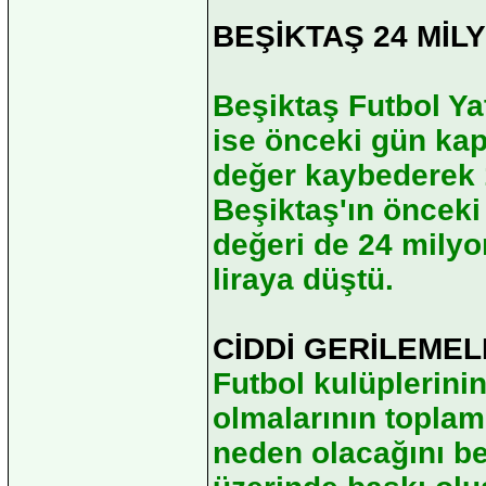
BEŞİKTAŞ 24 MİL
Beşiktaş Futbol Yat
ise önceki gün kap
değer kaybederek 
Beşiktaş'ın öncek
değeri de 24 milyo
liraya düştü.
CİDDİ GERİLEME
Futbol kulüplerini
olmalarının toplam
neden olacağını bel