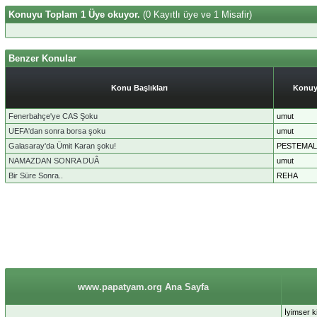
Konuyu Toplam 1 Üye okuyor.
(0 Kayıtlı üye ve 1 Misafir)
Benzer Konular
Konu Başlıkları
Konuy
Fenerbahçe'ye CAS Şoku
umut
UEFA'dan sonra borsa şoku
umut
Galasaray'da Ümit Karan şoku!
PESTEMAL
NAMAZDAN SONRA DUÂ
umut
Bir Süre Sonra..
REHA
www.papatyam.org Ana Sayfa
İyimser k