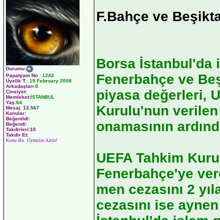
F.Bahçe ve Beşikt
Borsa İstanbul'da 
Durumu
:
Fenerbahçe ve Beş
Papatyam No
:
1242
Üyelik T.
:
19 February 2008
Arkadaşları
:0
piyasa değerleri,
Cinsiyet:
Memleket:
İSTANBUL
Yaş:
64
Kurulu'nun verilen
Mesaj:
13.567
Konular:
Beğenildi:
onamasının ardında
Beğendi:
Takdirleri:10
Takdir Et:
Konu Bu Üyemize Aittir!
UEFA Tahkim Kurul
Fenerbahçe'ye verd
men cezasını 2 yıla
cezasını ise ayne