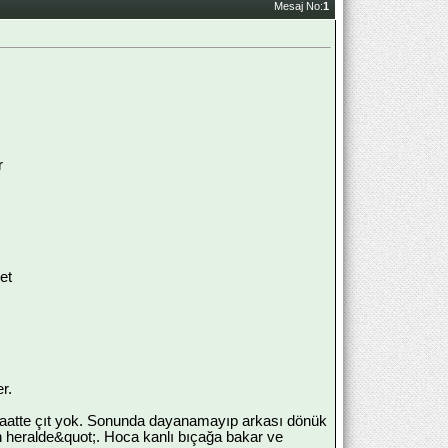
Mesaj No:
1
r
et
r.
maatte çıt yok. Sonunda dayanamayıp arkası dönük
n heralde&quot;. Hoca kanlı bıçağa bakar ve