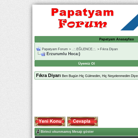
Papatyam Anasayfası
Papatyam Forum
>
..::.EĞLENCE.::.
>
Fıkra Diyarı
Erzurumlu Hoca:)
Üyemiz Ol
Fıkra Diyarı
Ben Bugün Hiç Gülmedim, Hiç Neşelenmedim Diyen
Birinci okunmamış Mesajı göster