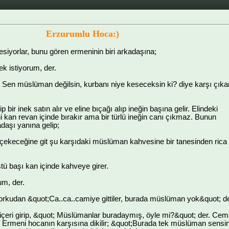
Erzurumlu Hoca:)
siyorlar, bunu gören ermeninin biri arkadaşına;
k istiyorum, der.
Sen müslüman değilsin, kurbanı niye keseceksin ki? diye karşı çıka
ip bir inek satın alır ve eline bıçağı alıp ineğin başına gelir. Elindeki
ni kan revan içinde bırakır ama bir türlü ineğin canı çıkmaz. Bunun
daşı yanına gelip;
çekeceğine git şu karşıdaki müslüman kahvesine bir tanesinden rica 
tü başı kan içinde kahveye girer.
um, der.
orkudan &quot;Ca..ca..camiye gittiler, burada müslüman yok&quot; de
içeri girip, &quot; Müslümanlar buradaymış, öyle mi?&quot; der. Ce
r. Ermeni hocanın karşısına dikilir; &quot;Burada tek müslüman sensi