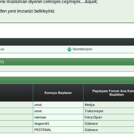
ne müslüman diyenin celmişini ceşmişini....&quot;
ütfen yeni imzanizi belirleyiniz
o.us
StumbleUpon
ir)
Papatyam Forum Ana Kate
Konuyu Başlatan
Başlıkları
umut
Medya
umut
Trabzonspor
rainman
Fıkra Diyarı
doganci61
Gülmece
PESTEMAL
Gülmece