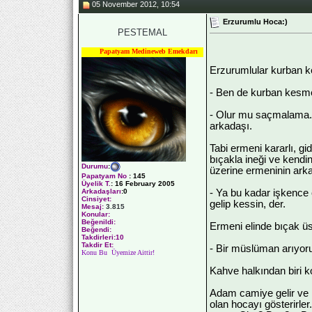
05 November 2012, 10:54
Erzurumlu Hoca:)
PESTEMAL
Papatyam Medineweb Emekdarı
Erzurumlular kurban ke
- Ben de kurban kesme
- Olur mu saçmalama. 
arkadaşı.
Tabi ermeni kararlı, gid
bıçakla ineği ve kendi
Durumu
:
üzerine ermeninin arka
Papatyam No
:
145
Üyelik T.
:
16 February 2005
- Ya bu kadar işkence 
Arkadaşları
:0
Cinsiyet:
gelip kessin, der.
Mesaj:
3.815
Konular:
Beğenildi:
Ermeni elinde bıçak üs
Beğendi:
Takdirleri:10
Takdir Et:
- Bir müslüman arıyor
Konu Bu Üyemize Aittir!
Kahve halkından biri k
Adam camiye gelir ve 
olan hocayı gösterirle