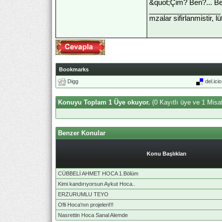
&quot;Çim? Ben?... Be
__________________
mzalar sifirlanmistir, l
Bookmarks
Digg
del.ici
Konuyu Toplam 1 Üye okuyor.
(0 Kayıtlı üye ve 1 Misaf
Benzer Konular
Konu Başlıkları
CÜBBELİ AHMET HOCA 1.Bölüm
Kimi kandırıyorsun Aykut Hoca..
ERZURUMLU TEYO
Ofli Hoca'nın projeleri!!!
Nasrettin Hoca Sanal Alemde