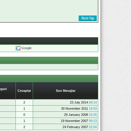
Google
gori
Cevaplar
Son Mesajlar
2
23 July 2014
08:14
1
30 November 2011
19:03
0
29 January 2008
15:25
1
19 November 2007
09:13
2
24 February 2007
22:04