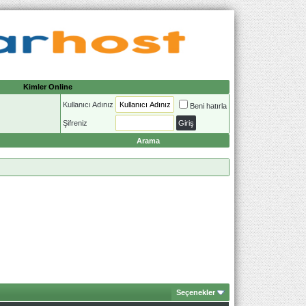
Kimler Online
Kullanıcı Adınız
Beni hatırla
Şifreniz
Arama
Seçenekler