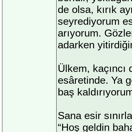
de olsa, kırık a
seyrediyorum esk
arıyorum. Gözler
adarken yitirdiği
Ülkem, kaçıncı 
esâretinde. Ya g
baş kaldırıyoru
Sana esir sınırl
“Hoş geldin baha