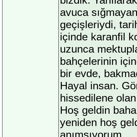
avuca sığmayan
geçişleriydi, tar
içinde karanfil 
uzunca mektupla
bahçelerinin içi
bir evde, bakma
Hayal insan. G
hissedilene olan
Hoş geldin bahar
yeniden hoş gel
anımsıyorum.