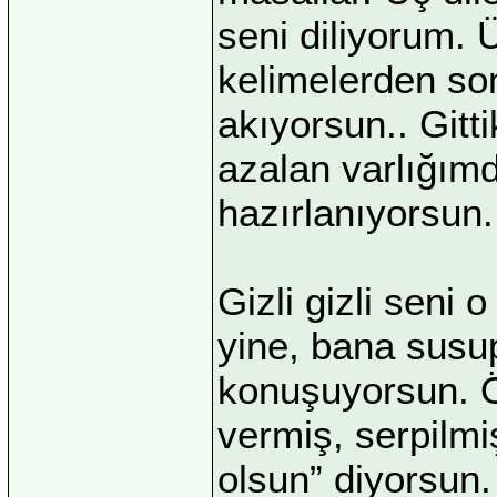
seni diliyorum. 
kelimelerden so
akıyorsun.. Gitt
azalan varlığımd
hazırlanıyorsun.
Gizli gizli seni
yine, bana susup
konuşuyorsun. Ön
vermiş, serpilmi
olsun” diyorsun