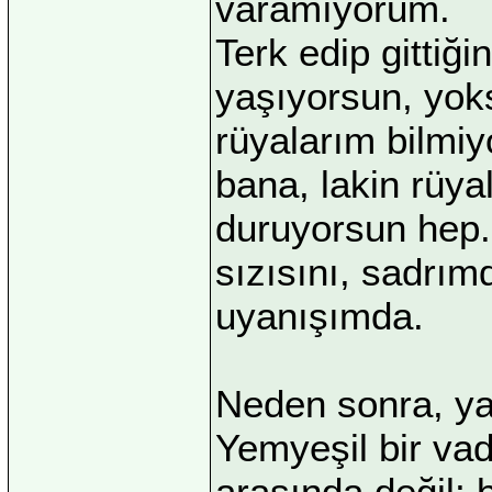
varamıyorum.
Terk edip gittiğ
yaşıyorsun, yok
rüyalarım bilmi
bana, lakin rüya
duruyorsun hep. 
sızısını, sadrı
uyanışımda.
Neden sonra, ya
Yemyeşil bir vad
arasında değil; 