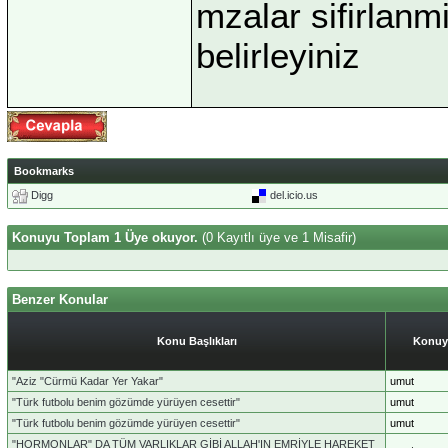
mzalar sifirlanmi
belirleyiniz
Bookmarks
Digg
del.icio.us
Konuyu Toplam 1 Üye okuyor.
(0 Kayıtlı üye ve 1 Misafir)
Benzer Konular
Konu Başlıkları
Konuy
"Aziz "Cürmü Kadar Yer Yakar"
umut
"Türk futbolu benim gözümde yürüyen cesettir"
umut
"Türk futbolu benim gözümde yürüyen cesettir"
umut
"HORMONLAR" DA TÜM VARLIKLAR GİBİ ALLAH'IN EMRİYLE HAREKET