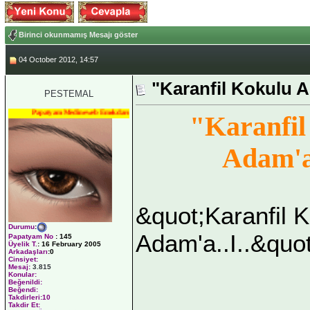
Birinci okunmamış Mesajı göster
04 October 2012, 14:57
"Karanfil Kokulu Ad
PESTEMAL
Papatyam Medineweb Emekdarı
"Karanfil
Adam'a.
&quot;Karanfil 
Durumu
:
Adam'a..I..&quot
Papatyam No
:
145
Üyelik T.
:
16 February 2005
Arkadaşları
:0
Cinsiyet:
Mesaj:
3.815
Konular:
Beğenildi:
Beğendi:
Takdirleri:10
Takdir Et: