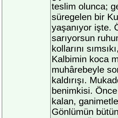
teslim olunca; g
süregelen bir Ku
yaşanıyor işte. 
sarıyorsun ruhu
kollarını sımsık
Kalbimin koca m
muhârebeyle son
kaldırışı. Mukad
benimkisi. Önce 
kalan, ganimetle
Gönlümün bütün 