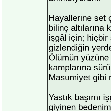
Hayallerine set 
bilinç altılarına
işgâl için; hiçbi
gizlendiğin yerd
Ölümün yüzüne g
kamplarına sürül
Masumiyet gibi m
Yastık başımı işg
giyinen bedenim