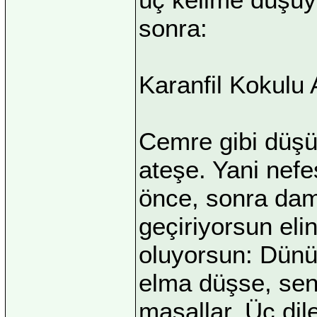
sonra:
Karanfil Kokulu
Cemre gibi düşü
ateşe. Yani nefe
önce, sonra dam
geçiriyorsun el
oluyorsun: Dün
elma düşse, seni
masallar. Üç di