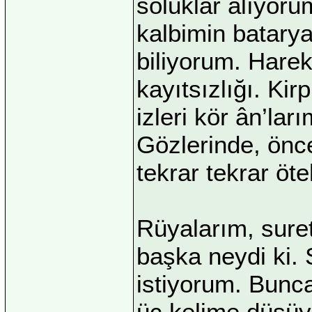
soluklar alıyoru
kalbimin batarya
biliyorum. Harek
kayıtsızlığı. Ki
izleri kör ân’lar
Gözlerinde, önc
tekrar tekrar öt
Rüyalarım, sure
başka neydi ki.
istiyorum. Bunca
üç kelime düşüy