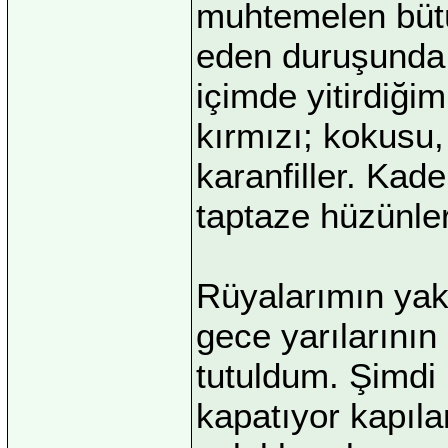
muhtemelen bütü
eden duruşunda,
içimde yitirdiği
kırmızı; kokusu,
karanfiller. Kad
taptaze hüzünler
Rüyalarımın yaka
gece yarılarının
tutuldum. Şimdi 
kapatıyor kapıla