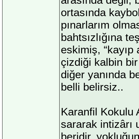
ortasında kaybo
pınarlarım olma
bahtsızlığına t
eskimiş, “kayıp a
çizdiği kalbin bi
diğer yanında b
belli belirsiz..
Karanfil Kokulu
sararak intizâr
beridir, yokluğu