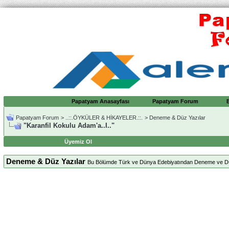
Papatyam Anasayfası
Papatyam Forum
Papatyam Forum
>
..::.ÖYKÜLER & HİKAYELER.::.
>
Deneme & Düz Yazılar
"Karanfil Kokulu Adam'a..I.."
Üyemiz Ol
Deneme & Düz Yazılar
Bu Bölümde Türk ve Dünya Edebiyatından Deneme ve Düz Ya