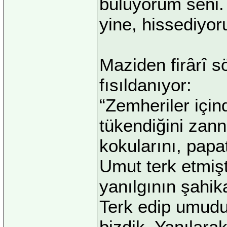
buluyorum seni. 
yine, hissediyo
Maziden firârî s
fısıldanıyor:
“Zemheriler için
tükendiğini zanne
kokularını, papaty
Umut terk etmişt
yanılgının şahik
Terk edip umudu,
bizdik. Yanılara