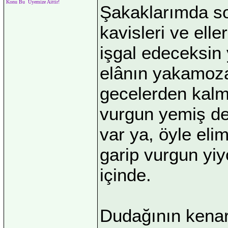
Konu Bu Üyemize Aittir!
Şakaklarımda soğ
kavisleri ve elle
işgal edeceksin 
elânın yakamoza 
gecelerden kalma
vurgun yemiş den
var ya, öyle elim
garip vurgun yiy
içinde.
Dudağının kenar