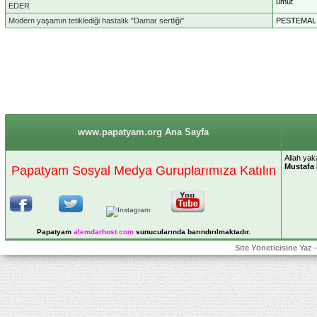
umut
EDER
Modern yaşamın tetiklediği hastalık "Damar sertliği"
PESTEMAL
www.papatyam.org Ana Sayfa
Allah yak
Mustafa 
Papatyam Sosyal Medya Guruplarımıza Katılın
Papatyam
alemdarhost
.com
sunucularında barındırılmaktadır.
Site Yöneticisine Yaz