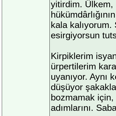
yitirdim. Ülkem,
hükümdârlığının 
kala kalıyorum. 
esirgiyorsun tut
Kirpiklerim isya
ürpertilerim kar
uyanıyor. Aynı 
düşüyor şakakla
bozmamak için,
adımlarını. Saba