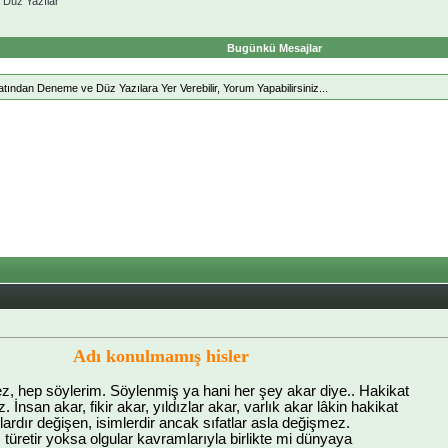
Düz Yazılar
Bugünkü Mesajlar
ndan Deneme ve Düz Yazılara Yer Verebilir, Yorum Yapabilirsiniz...
Adı konulmamış hisler
z, hep söylerim. Söylenmiş ya hani her şey akar diye.. Hakikat
İnsan akar, fikir akar, yıldızlar akar, varlık akar lâkin hakikat
lardır değişen, isimlerdir ancak sıfatlar asla değişmez.
 türetir yoksa olgular kavramlarıyla birlikte mi dünyaya