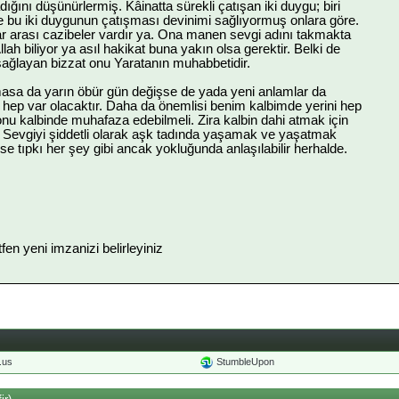
ığını düşünürlermiş. Kâinatta sürekli çatışan iki duygu; biri
İşte bu iki duygunun çatışması devinimi sağlıyormuş onlara göre.
ar arası cazibeler vardır ya. Ona manen sevgi adını takmakta
llah biliyor ya asıl hakikat buna yakın olsa gerektir. Belki de
 sağlayan bizzat onu Yaratanın muhabbetidir.
asa da yarın öbür gün değişse de yada yeni anlamlar da
 hep var olacaktır. Daha da önemlisi benim kalbimde yerini hep
nu kalbinde muhafaza edebilmeli. Zira kalbin dahi atmak için
r. Sevgiyi şiddetli olarak aşk tadında yaşamak ve yaşatmak
se tıpkı her şey gibi ancak yokluğunda anlaşılabilir herhalde.
ütfen yeni imzanizi belirleyiniz
o.us
StumbleUpon