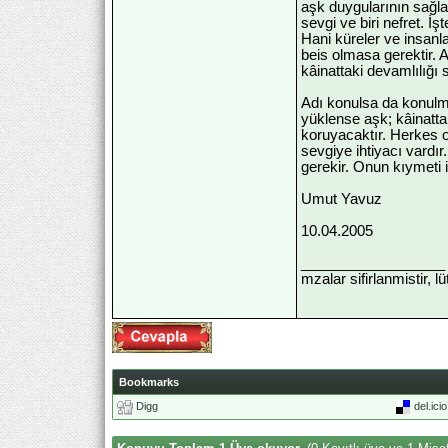
aşk duygularının sağlad
sevgi ve biri nefret. 
Hani küreler ve insanl
beis olmasa gerektir. A
kâinattaki devamlılığı
Adı konulsa da konulm
yüklense aşk; kâinatta
koruyacaktır. Herkes o
sevgiye ihtiyacı vardı
gerekir. Onun kıymeti i
Umut Yavuz
10.04.2005
__________________
mzalar sifirlanmistir, l
Bookmarks
Digg
del.ici