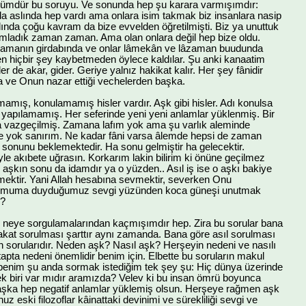
şümdür bu soruyu. Ve sonunda hep şu karara varmışımdır:
a aslında hep vardı ama onlara isim takmak biz insanlara nasip
lında çoğu kavram da bize evvelden öğretilmişti. Biz ya unuttuk
rumladık zaman zaman. Ama olan onlara değil hep bize oldu.
zamanın girdabında ve onlar lâmekân ve lâzaman buudunda
nden hiçbir şey kaybetmeden öylece kaldılar. Şu anki kanaatim
er de akar, gider. Geriye yalnız hakikat kalır. Her şey fânidir
ve Onun nazar ettiği vechelerden başka.
mamış, konulamamış hisler vardır. Aşk gibi hisler. Adı konulsa
 yapılamamış. Her seferinde yeni yeni anlamlar yüklenmiş. Bir
 vazgeçilmiş. Zamana lafım yok ama şu varlık aleminde
 yok sanırım. Ne kadar fâni varsa âlemde hepsi de zaman
da sonunu beklemektedir. Ha sonu gelmiştir ha gelecektir.
le akıbete uğrasın. Korkarım lakin bilirim ki önüne geçilmez
aşkın sonu da idamdır ya o yüzden.. Asıl iş ise o aşkı bakiye
ektir. Yani Allah hesabına sevmektir, severken Onu
ir muma duyduğumuz sevgi yüzünden koca güneşi unutmak
r?
e neye sorgulamalarından kaçmışımdır hep. Zira bu sorular bana
akat sorulması şarttır aynı zamanda. Bana göre asıl sorulması
 sorularıdır. Neden aşk? Nasıl aşk? Herşeyin nedeni ve nasılı
etapta nedeni önemlidir benim için. Elbette bu soruların makul
 benim şu anda sormak istediğim tek şey şu: Hiç dünya üzerinde
ek biri var mıdır aramızda? Velev ki bu insan ömrü boyunca
i aşka hep negatif anlamlar yüklemiş olsun. Herşeye rağmen aşk
uz eski filozoflar kâinattaki devinimi ve sürekliliği sevgi ve