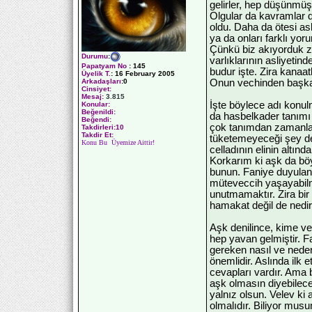
gelirler, hep düşünmü
Olgular da kavramlar d
oldu. Daha da ötesi as
ya da onları farklı yo
Çünkü biz akıyorduk 
Durumu
:
varlıklarının asliyeti
Papatyam No
:
145
budur işte. Zira kanaatl
Üyelik T.
:
16 February 2005
Onun vechinden başka 
Arkadaşları
:0
Cinsiyet:
Mesaj:
3.815
İşte böylece adı konul
Konular:
Beğenildi:
da hasbelkader tanımı
Beğendi:
çok tanımdan zamanla
Takdirleri:10
Takdir Et:
tüketemeyeceği şey de
Konu Bu Üyemize Aittir!
celladının elinin altın
Korkarım ki aşk da böy
bunun. Faniye duyulan 
müteveccih yaşayabilm
unutmamaktır. Zira b
hamakat değil de nedi
Aşk denilince, kime v
hep yavan gelmiştir. F
gereken nasıl ve neden
önemlidir. Aslında ilk 
cevapları vardır. Ama
aşk olmasın diyebilec
yalnız olsun. Velev k
olmalıdır. Biliyor musun