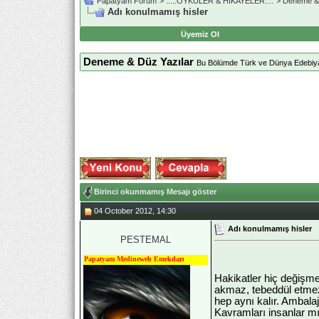
Papatyam Forum
>
..::.ÖYKÜLER & HİKAYELER.::.
>
Deneme & 
Adı konulmamış hisler
Üyemiz Ol
Deneme & Düz Yazılar
Bu Bölümde Türk ve Dünya Edebiyatı
Birinci okunmamış Mesajı göster
04 October 2012, 14:30
Adı konulmamış hisler
PESTEMAL
Papatyam Medineweb Emekdarı
Hakikatler hiç değişme
akmaz, tebeddül etmez. 
hep aynı kalır. Ambalaj
Kavramları insanlar mı