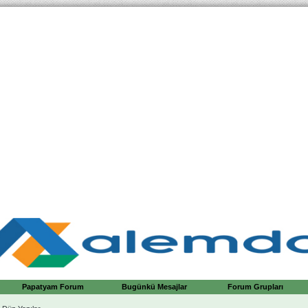
Papatyam Forum
Bugünkü Mesajlar
Forum Grupları