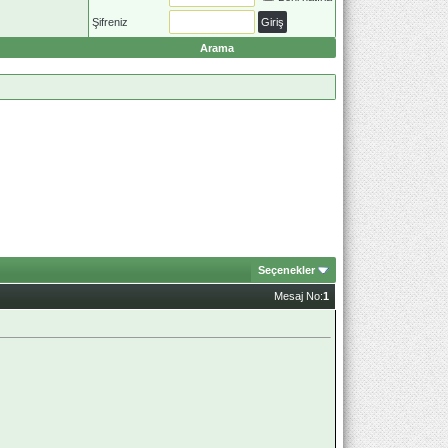
Şifreniz
Arama
Seçenekler
Mesaj No:
1