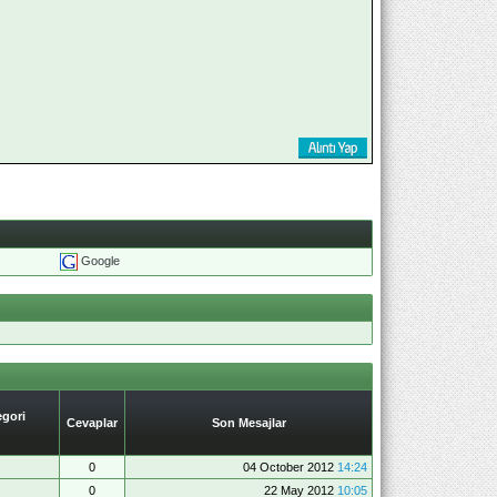
Google
gori
Cevaplar
Son Mesajlar
0
04 October 2012
14:24
0
22 May 2012
10:05