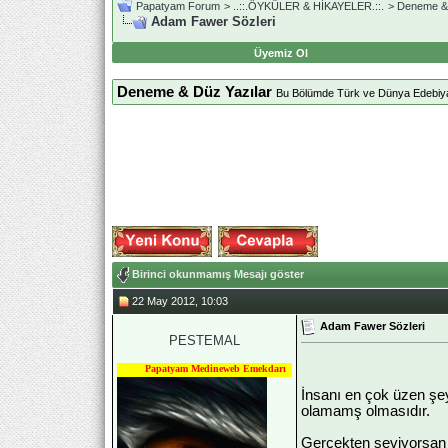
Papatyam Forum
>
..::.ÖYKÜLER & HİKAYELER.::.
>
Deneme & 
Adam Fawer Sözleri
Üyemiz Ol
Deneme & Düz Yazılar
Bu Bölümde Türk ve Dünya Edebiyatı
Birinci okunmamış Mesajı göster
22 May 2012, 10:03
Adam Fawer Sözleri
PESTEMAL
Papatyam Medineweb Emekdarı
‎İnsanı en çok üzen şe
olamamş olmasıdır.
Gerçekten seviyorsan