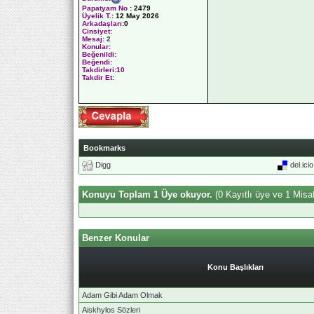
Papatyam No
:
2479
Üyelik T.
:
12 May 2026
Arkadaşları
:0
Cinsiyet:
Mesaj:
2
Konular:
Beğenildi:
Beğendi:
Takdirleri:10
Takdir Et:
Bookmarks
Digg
del.ici
Konuyu Toplam 1 Üye okuyor.
(0 Kayıtlı üye ve 1 Misaf
Benzer Konular
Konu Başlıkları
Adam Gibi Adam Olmak
Aiskhylos Sözleri