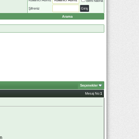
Beni hatırla
Şifreniz
Arama
Seçenekler
Mesaj No:
1
n