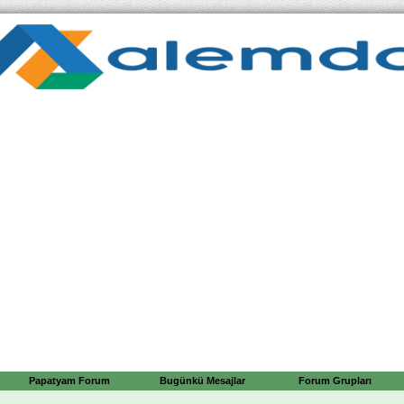
Papatyam Forum
Bugünkü Mesajlar
Forum Grupları