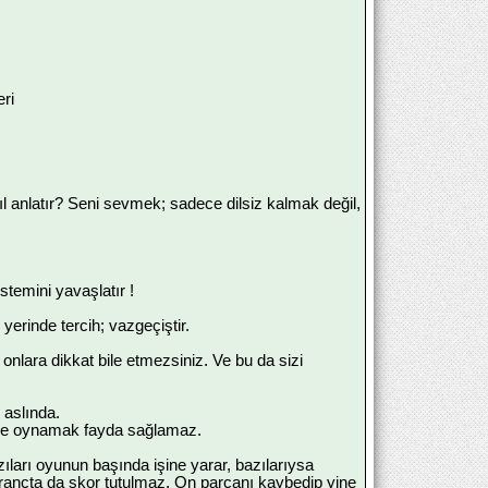
.
eri
sıl anlatır? Seni sevmek; sadece dilsiz kalmak değil,
stemini yavaşlatır !
erinde tercih; vazgeçiştir.
 onlara dikkat bile etmezsiniz. Ve bu da sizi
aslında.
ı ile oynamak fayda sağlamaz.
azıları oyunun başında işine yarar, bazılarıysa
rançta da skor tutulmaz. On parçanı kaybedip yine