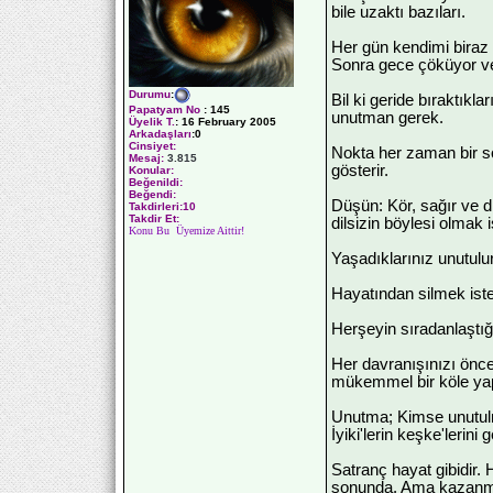
bile uzaktı bazıları.
Her gün kendimi biraz
Sonra gece çöküyor v
Durumu
:
Bil ki geride bıraktıkla
Papatyam No
:
145
unutman gerek.
Üyelik T.
:
16 February 2005
Arkadaşları
:0
Cinsiyet:
Nokta her zaman bir s
Mesaj:
3.815
gösterir.
Konular:
Beğenildi:
Beğendi:
Düşün: Kör, sağır ve di
Takdirleri:10
Takdir Et:
dilsizin böylesi olmak i
Konu Bu Üyemize Aittir!
Yaşadıklarınız unutulur,
Hayatından silmek iste
Herşeyin sıradanlaştığ
Her davranışınızı önced
mükemmel bir köle ya
Unutma; Kimse unutulm
İyiki'lerin keşke'leri
Satranç hayat gibidir. 
sonunda. Ama kazanmak