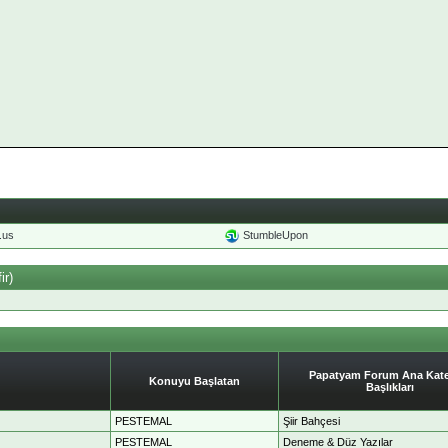
o.us
StumbleUpon
ir)
Papatyam Forum Ana Kate
Konuyu Başlatan
Başlıkları
PESTEMAL
Şiir Bahçesi
PESTEMAL
Deneme & Düz Yazılar