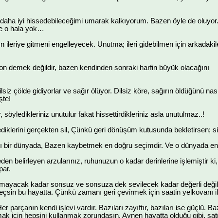
 daha iyi hissedebileceğimi umarak kalkıyorum. Bazen öyle de oluyor
e o hala yok…
rın ileriye gitmeni engelleyecek. Unutma; ileri gidebilmen için arkadakil
on demek değildir, bazen kendinden sonraki harfin büyük olacağını
lsiz çölde gidiyorlar ve sağır ölüyor. Dilsiz köre, sağırın öldüğünü na
şte!
 söyledikleriniz unutulur fakat hissettirdikleriniz asla unutulmaz..!
diklerini gerçekten sil, Çünkü geri dönüşüm kutusunda bekletirsen; si
ı bir dünyada, Bazen kaybetmek en doğru seçimdir. Ve o dünyada en y
en belirleyen arzularınız, ruhunuzun o kadar derinlerine işlemiştir ki,
par.
ayacak kadar sonsuz ve sonsuza dek sevilecek kadar değerli değil 
ni geçsin bu hayatta. Çünkü zamanı geri çevirmek için saatin yelkovan
Her parçanın kendi işlevi vardır. Bazıları zayıftır, bazıları ise güçlü. B
 için hepsini kullanmak zorundasın. Aynen hayatta olduğu gibi, sat