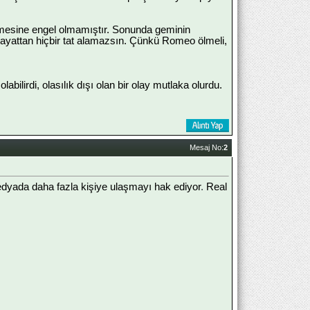
içmesine engel olmamıştır. Sonunda geminin
n hayattan hiçbir tat alamazsın. Çünkü Romeo ölmeli,
labilirdi, olasılık dışı olan bir olay mutlaka olurdu.
Mesaj No:
2
dyada daha fazla kişiye ulaşmayı hak ediyor
.
Real