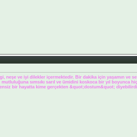
i, neşe ve iyi dilekler içermektedir. Bir dakika için yaşamın ve 
 mutluluğuna sımsıkı sarıl ve ümidini koskoca bir yıl boyunca hiç
ensiz bir hayatta kime gerçekten &quot;dostum&quot; diyebilird