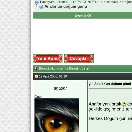
Papatyam Forum
>
..::.ÖZEL GÜNLER.::.
>
Kutlamalar
>
Doğum
Anafor'un doğum günü
Üyemiz Ol
Birinci okunmamış Mesajı göster
17 April 2006, 01:19
Anafor'un doğum günü
agasar
Guest
Anafor yani ortak
do
şekilde geçirmeniz tem
Herkes Doğum gününü g