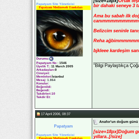
[size=18px]
Ortak teş
Papatyam Site Yöneticisi
bir dahaki seneye 3 t
Papatyam Medineweb Emekdarı
Ama bu sabah ilk do
canımmmmmmmmm çok
Belizcim seninle tanı
Reha ağbimmmmmmmmmm
bjkleee kardeşim sa
Durumu
:
__________________
Papatyam No
:
1546
"Bilgi Paylaştıkça Çoğa
Üyelik T.
:
11 March 2005
Arkadaşları
:0
Cinsiyet:
Memleket:
İstanbul
Mesaj:
1.864
Konular:
Beğenildi:
Beğendi:
Takdirleri:10
Takdir Et:
17 April 2006, 08:37
Anafor'un doğum günü
Papatyam
[size=18px]Doğum gün
Papatyam Site Yöneticisi
yıllara..[/size]
Papatyam Medineweb Emekdarı