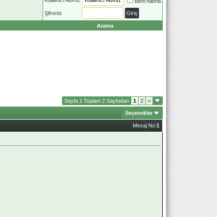
Beni hatırla
Şifreniz
Arama
Sayfa 1 Toplam 2 Sayfadan
1
2
>
Seçenekler
Mesaj No:
1