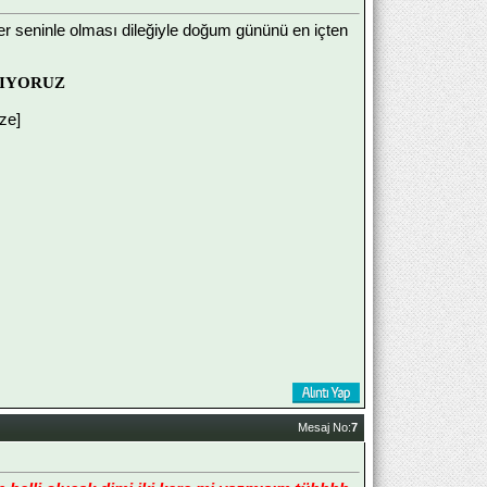
er seninle olması dileğiyle doğum gününü en içten
ŞIYORUZ
ize]
Mesaj No:
7