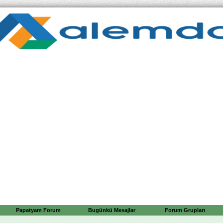
Papatyam Forum
Bugünkü Mesajlar
Forum Grupları