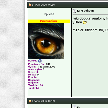
17 April 2006, 04:16
iyi ki doğdun
bjkleee
iyiki dogdun anafor iy
Papatyam Üyesi
yıllara
__________________
mzalar sifirlanmistir, l
Durumu
:
Papatyam No
:
831
Üyelik T.
:
11 April 2006
Arkadaşları
:0
Cinsiyet:
Mesaj:
14
Konular:
Beğenildi:
Beğendi:
Takdirleri:10
Takdir Et:
17 April 2006, 07:59
rs