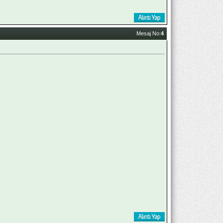
Mesaj No:
4