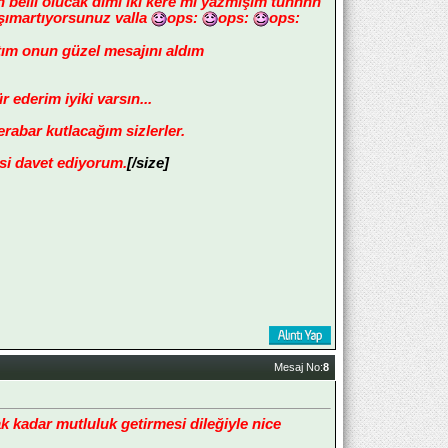
en belli olucak dimi iki kere mi yazmışım tühhhh
i şımartıyorsunuz valla
ops:
ops:
ops:
ım onun güzel mesajını aldım
 ederim iyiki varsın...
ar kutlacağım sizlerler.
i davet ediyorum.
[/size]
Mesaj No:
8
 kadar mutluluk getirmesi dileğiyle nice