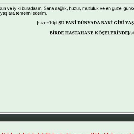
dun ve iyiki buradasın. Sana sağlık, huzur, mutluluk ve en güzel günk
e yaşlara temenni ederim.
[size=10pt]
ŞU FANİ DÜNYADA BAKİ GİBİ YA
BİRDE HASTAHANE KÖŞELERİNDE
[/s