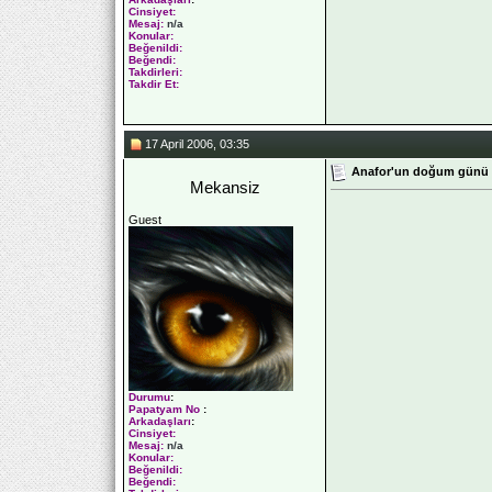
Cinsiyet:
Mesaj:
n/a
Konular:
Beğenildi:
Beğendi:
Takdirleri:
Takdir Et:
17 April 2006, 03:35
Anafor'un doğum günü
Mekansiz
Guest
Durumu
:
Papatyam No
:
Arkadaşları
:
Cinsiyet:
Mesaj:
n/a
Konular:
Beğenildi:
Beğendi: