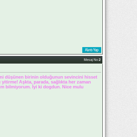
Mesaj No:
2
seni düşünen birinin olduğunun sevincini hisset
 yitirme! Aşkta, parada, sağlıkta her zaman
im bilmiyorum. İyi ki dogdun. Nice mulu