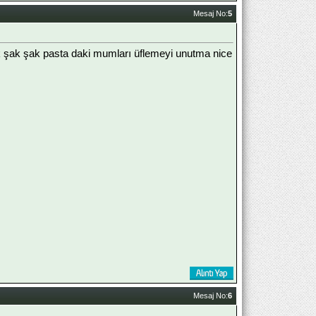
Mesaj No:
5
şak şak şak pasta daki mumları üflemeyi unutma nice
Mesaj No:
6