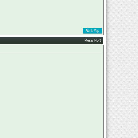
Mesaj No:
3