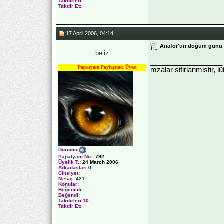
Takdirleri:
Takdir Et:
17 April 2006, 04:14
Anafor'un doğum günü
beliz
__________________
Papatyam Paylaşımcı Üyesi
mzalar sifirlanmistir, l
Durumu
:
Papatyam No
:
792
Üyelik T.
:
24 March 2006
Arkadaşları
:0
Cinsiyet:
Mesaj:
421
Konular:
Beğenildi:
Beğendi:
Takdirleri:10
Takdir Et: