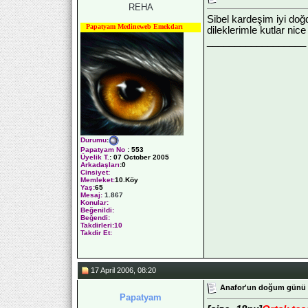
REHA
Sibel kardeşim iyi doğ
Papatyam Medineweb Emekdarı
dileklerimle kutlar nic
__________________
Durumu
:
Papatyam No
:
553
Üyelik T.
:
07 October 2005
Arkadaşları
:0
Cinsiyet:
Memleket:
10.Köy
Yaş:
65
Mesaj:
1.867
Konular:
Beğenildi:
Beğendi:
Takdirleri:10
Takdir Et:
17 April 2006, 08:20
Anafor'un doğum günü
Papatyam