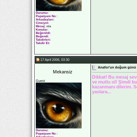
Durumu
:
Papatyam No
:
Arkadaşları
:
Cinsiyet:
Mesaj:
n/a
Konular:
Beğenildi:
Beğendi:
Takdirleri:
Takdir Et:
17 April 2006, 03:30
Anafor'un doğum günü
Mekansiz
Dikkat! Bu mesaj sevg
Guest
ve mutlu ol! Şimdi bu
kazanmanı dilerim. S
yaslara...
Durumu
:
Papatyam No
:
Arkadaşları
: