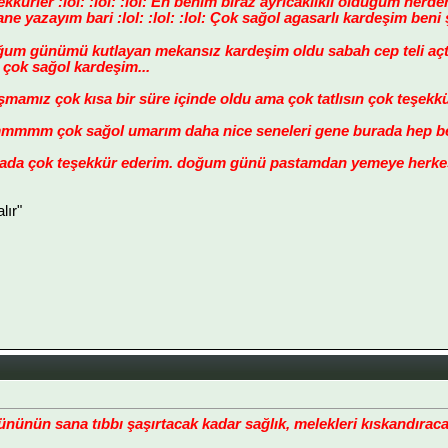
ekkürler :lol: :lol: :lol: Eh benim biraz ayrıcaklıklı olduğum nerd
ane yazayım bari :lol: :lol: :lol: Çok sağol agasarlı kardeşim ben
ğum günümü kutlayan mekansız kardeşim oldu sabah cep teli açt
 sağol kardeşim...
şmamız çok kısa bir süre içinde oldu ama çok tatlısın çok teşekkür
 çok sağol umarım daha nice seneleri gene burada hep berab
nada çok teşekkür ederim. doğum günü pastamdan yemeye herkes
lır"
ünün sana tıbbı şaşırtacak kadar sağlık, melekleri kıskandıracak