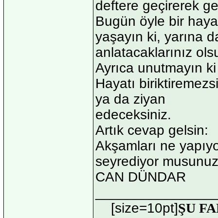
deftere geçirerek ge
Bugün öyle bir haya
yaşayın ki, yarına da
anlatacaklarınız ols
Ayrıca unutmayın ki 
Hayatı biriktiremezs
ya da ziyan
edeceksiniz.
Artık cevap gelsin:
Akşamları ne yapıy
seyrediyor musunu
CAN DÜNDAR
_______________
[size=10pt]
ŞU FA