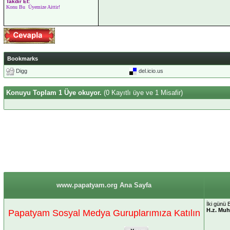
Takdir Et:
Konu Bu Üyemize Aittir!
Bookmarks
Digg
del.icio.us
Konuyu Toplam 1 Üye okuyor.
(0 Kayıtlı üye ve 1 Misafir)
www.papatyam.org Ana Sayfa
İki günü B
H.z. Mu
Papatyam Sosyal Medya Guruplarımıza Katılın