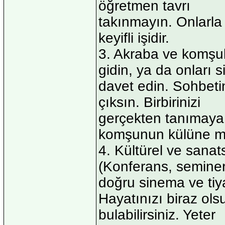
öğretmen tavrı
takınmayın. Onlarla
keyifli işidir.
3. Akraba ve komşula
gidin, ya da onları s
davet edin. Sohbetin
çıksın. Birbirinizi
gerçekten tanımaya 
komşunun külüne mu
4. Kültürel ve sanatsa
(Konferans, seminer,
doğru sinema ve tiy
Hayatınızı biraz ol
bulabilirsiniz. Yeter