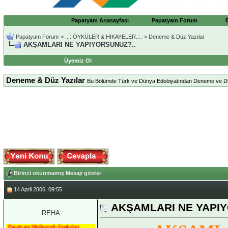
Papatyam Anasayfası
Papatyam Forum
Papatyam Forum
>
..::.ÖYKÜLER & HİKAYELER.::.
>
Deneme & Düz Yazılar
AKŞAMLARI NE YAPIYORSUNUZ?..
Üyemiz Ol
Deneme & Düz Yazılar
Bu Bölümde Türk ve Dünya Edebiyatından Deneme ve Düz Ya
Birinci okunmamış Mesajı göster
14 April 2006, 09:55
AKŞAMLARI NE YAPIY
REHA
Papatyam Medineweb Emekdarı