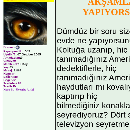
AKŞAMLA
YAPIYORS
Dümdüz bir soru siz
evde ne yapıyorsun
Koltuğa uzanıp, hiç
Durumu
:
Papatyam No
:
553
Üyelik T.
:
07 October 2005
tanımadığınız Ameri
Arkadaşları
:0
Cinsiyet:
Memleket:
10.Köy
dedektiflerle, hiç
Yaş:
65
Mesaj:
1.867
Konular:
tanımadığınız Ameri
Beğenildi:
Beğendi:
Takdirleri:10
haydutları mı kovalı
Takdir Et:
Konu Bu Üyemize Aittir!
kaptırıp hiç
bilmediğiniz konakl
seyrediyoruz? Dört 
televizyon seyretme