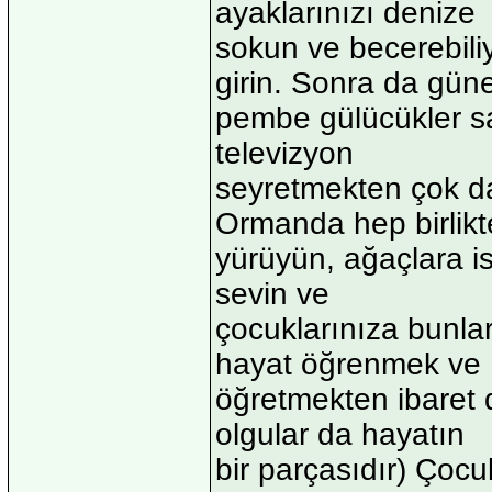
ayaklarınızı denize
sokun ve becerebili
girin. Sonra da gün
pembe gülücükler sa
televizyon
seyretmekten çok dah
Ormanda hep birlikt
yürüyün, ağaçlara is
sevin ve
çocuklarınıza bunlar
hayat öğrenmek ve
öğretmekten ibaret 
olgular da hayatın
bir parçasıdır) Çocuk