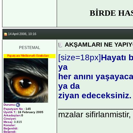
BİRDE HA
14 April 2006, 10:16
AKŞAMLARI NE YAPIY
PESTEMAL
[size=18px]
Hayatı b
Papatyam Medineweb Emekdarı
ya
her anını yaşayaca
ya da
ziyan edeceksiniz
_______________
Durumu
:
Papatyam No
:
145
mzalar sifirlanmistir,
Üyelik T.
:
16 February 2005
Arkadaşları
:0
Cinsiyet:
Mesaj:
3.815
Konular:
Beğenildi:
Beğendi: