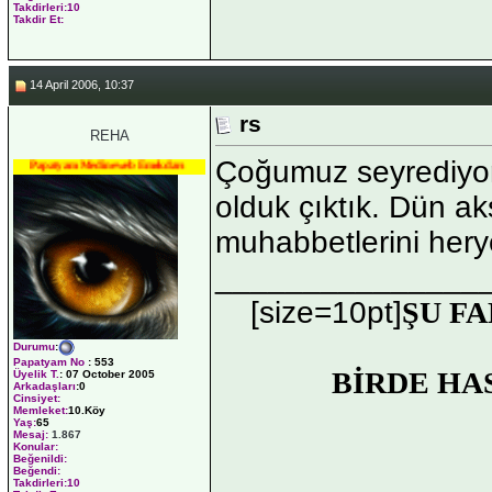
Takdirleri:10
Takdir Et:
14 April 2006, 10:37
rs
REHA
Çoğumuz seyrediyoru
Papatyam Medineweb Emekdarı
olduk çıktık. Dün a
muhabbetlerini hery
_______________
[size=10pt]
ŞU FA
Durumu
:
Papatyam No
:
553
BİRDE HA
Üyelik T.
:
07 October 2005
Arkadaşları
:0
Cinsiyet:
Memleket:
10.Köy
Yaş:
65
Mesaj:
1.867
Konular:
Beğenildi:
Beğendi:
Takdirleri:10