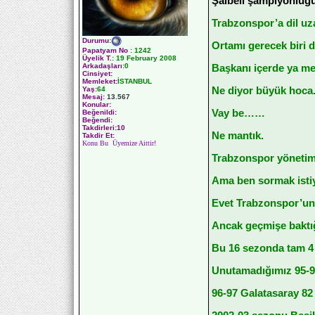
Şaibeli şampiyonluğun
Trabzonspor’a dil uz
Durumu
:
Ortamı gerecek biri 
Papatyam No
:
1242
Üyelik T.
:
19 February 2008
Arkadaşları
:0
Başkanı içerde ya me
Cinsiyet:
Memleket:
İSTANBUL
Yaş:
64
Ne diyor büyük hoca.
Mesaj:
13.567
Konular:
Vay be……
Beğenildi:
Beğendi:
Takdirleri:10
Ne mantık.
Takdir Et:
Konu Bu Üyemize Aittir!
Trabzonspor yönetim
Ama ben sormak isti
Evet Trabzonspor’un 
Ancak geçmişe baktığ
Bu 16 sezonda tam 4 
Unutamadığımız 95-96
96-97 Galatasaray 82