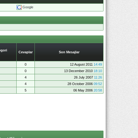
Google
gori
Cevaplar
Son Mesajlar
0
12 August 2011
14:49
0
13 December 2010
18:10
4
26 July 2007
11:26
4
28 October 2006
09:52
5
06 May 2006
20:58