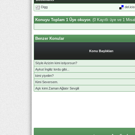
Digg
del.ici
Konuyu Toplam 1 Üye okuyor.
(0 Kayıtlı üye ve 1 Misaf
Benzer Konular
Konu Başlıkları
Söyle Azizim kimi istiyorsun?
Aykut İngiliz lordu gibi...
kimi yiyelim?
Kimi Seversem.
Aşk kimi Zaman Ağlatır Sevgili