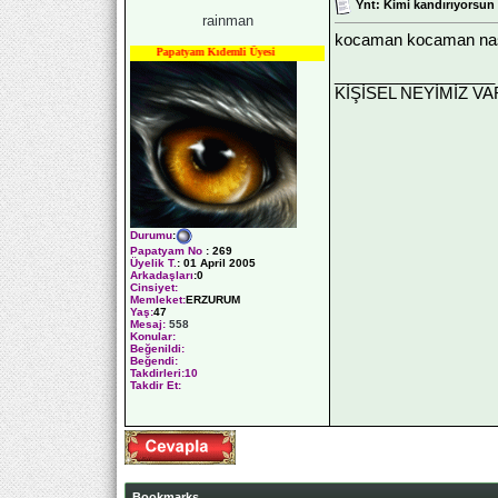
Ynt: Kimi kandırıyorsun
rainman
kocaman kocaman nas
Papatyam Kıdemli Üyesi
__________________
KİŞİSEL NEYİMİZ V
Durumu
:
Papatyam No
:
269
Üyelik T.
:
01 April 2005
Arkadaşları
:0
Cinsiyet:
Memleket:
ERZURUM
Yaş:
47
Mesaj:
558
Konular:
Beğenildi:
Beğendi:
Takdirleri:10
Takdir Et:
Bookmarks