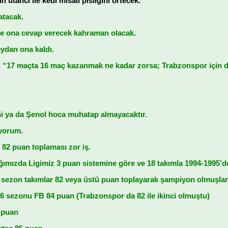
 utancı ile kedi misali pisliğini örtecek.
atacak.
de ona cevap verecek kahraman olacak.
ydan ona kaldı.
 “17 maçta 16 maç kazanmak ne kadar zorsa; Trabzonspor için d
i ya da Şenol hoca muhatap almayacaktır.
yorum.
82 puan toplaması zor iş.
ımızda Ligimiz 3 puan sistemine göre ve 18 takımla 1994-1995’de
sezon takımlar 82 veya üstü puan toplayarak şampiyon olmuşlar
 sezonu FB 84 puan (Trabzonspor da 82 ile ikinci olmuştu)
 puan