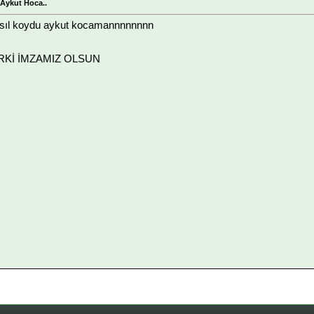
 Aykut Hoca..
ıl koydu aykut kocamannnnnnnn
ARKİ İMZAMIZ OLSUN