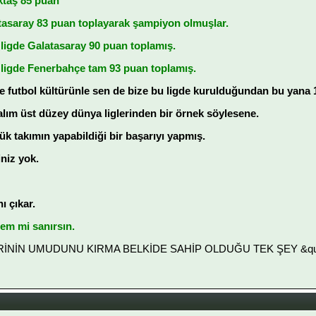
ktaş 85 puan
tasaray 83 puan toplayarak şampiyon olmuşlar.
 ligde Galatasaray 90 puan toplamış.
ı ligde Fenerbahçe tam 93 puan toplamış.
ve futbol kültürünle sen de bize bu ligde kurulduğundan bu yana 
alım üst düzey dünya liglerinden bir örnek söylesene.
k takımın yapabildiği bir başarıyı yapmış.
niz yok.
ı çıkar.
sem mi sanırsın.
LERİNİN UMUDUNU KIRMA BELKİDE SAHİP OLDUĞU TEK ŞEY &quot