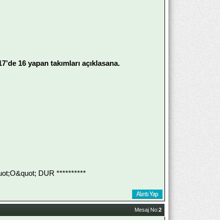
17’de 16 yapan takımları açıklasana.
;O&quot; DUR **********
Mesaj No:
2