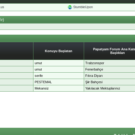
o.us
StumbleUpon
ir)
Papatyam Forum Ana Kate
Konuyu Başlatan
Başlıkları
umut
Trabzonspor
umut
Fenerbahçe
serife
Fıkra Diyarı
PESTEMAL
Şiir Bahçesi
Mekansiz
Yakılacak Mektuplarınız