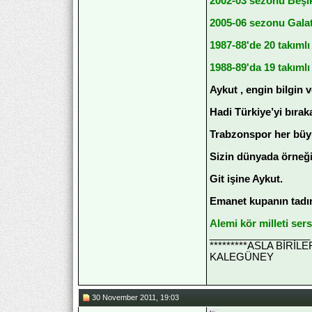
2002-03 sezonu Beşi
2005-06 sezonu Gala
1987-88'de 20 takımlı
1988-89'da 19 takıml
Aykut , engin bilgin 
Hadi Türkiye’yi bırak
Trabzonspor her büyü
Sizin dünyada örneği
Git işine Aykut.
Emanet kupanın tadın
Alemi kör milleti ser
__________________
*********ASLA BİRİ
KALEGÜNEY
30 November 2011, 19:03