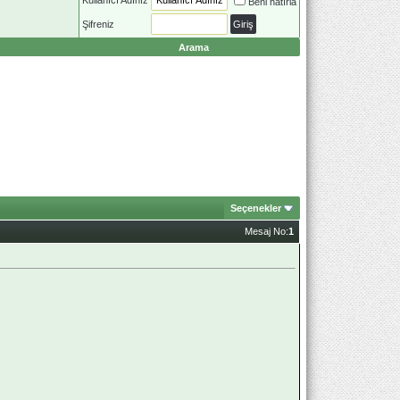
Beni hatırla
Şifreniz
Arama
Seçenekler
Mesaj No:
1