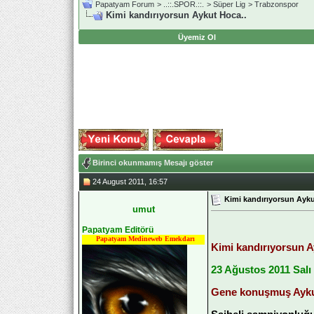
Papatyam Forum
>
..::.SPOR.::.
>
Süper Lig
>
Trabzonspor
Kimi kandırıyorsun Aykut Hoca..
Üyemiz Ol
Birinci okunmamış Mesajı göster
24 August 2011, 16:57
Kimi kandırıyorsun Ayku
umut
Papatyam Editörü
Papatyam Medineweb Emekdarı
Kimi kandırıyorsun A
23 Ağustos 2011 Salı
Gene konuşmuş Aykut