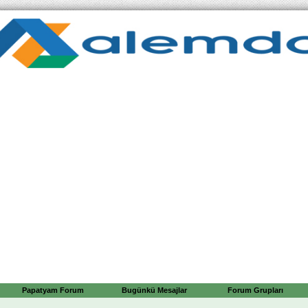
Papatyam Forum
Bugünkü Mesajlar
Forum Grupları