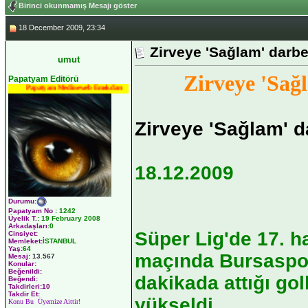
Birinci okunmamış Mesajı göster
18 December 2009, 23:34
Zirveye 'Sağlam' darb
umut
Zirveye 'Sağ
Papatyam Editörü
Papatyam Medineweb Emekdarı
Zirveye 'Sağlam' d
18.12.2009
Durumu
:
Papatyam No
:
1242
Üyelik T.
:
19 February 2008
Arkadaşları
:0
Süper Lig'de 17. ha
Cinsiyet:
Memleket:
İSTANBUL
Yaş:
64
maçında Bursaspor,
Mesaj:
13.567
Konular:
Beğenildi:
dakikada attığı gol
Beğendi:
Takdirleri:10
Takdir Et:
yükseldi.
Konu Bu Üyemize Aittir!