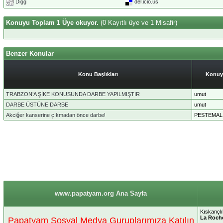
Digg
del.icio.us
Konuyu Toplam 1 Üye okuyor.
(0 Kayıtlı üye ve 1 Misafir)
Benzer Konular
Konu Başlıkları
Konuy
TRABZON’A ŞİKE KONUSUNDA DARBE YAPILMIŞTIR
umut
DARBE ÜSTÜNE DARBE
umut
Akciğer kanserine çıkmadan önce darbe!
PESTEMAL
www.papatyam.org Ana Sayfa
Kıskançlı
La Roch
Papatyam Sosyal Medya Guruplarımıza Katılın