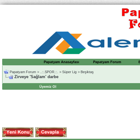
Papatyam Anasayfası
Papatyam Forum
Papatyam Forum
>
..::.SPOR.::.
>
Süper Lig
>
Beşiktaş
Zirveye 'Sağlam' darbe
Üyemiz Ol