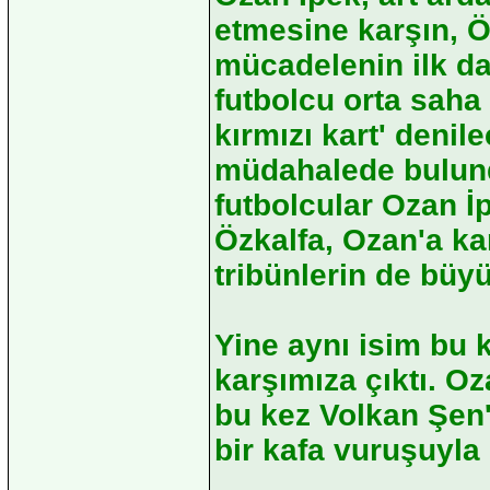
etmesine karşın, Öz
mücadelenin ilk da
futbolcu orta saha
kırmızı kart' denil
müdahalede bulund
futbolcular Ozan İp
Özkalfa, Ozan'a ka
tribünlerin de büyü
Yine aynı isim bu k
karşımıza çıktı. O
bu kez Volkan Şen'
bir kafa vuruşuyla 