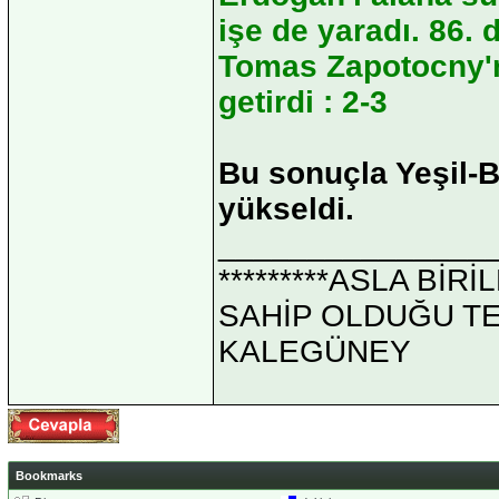
işe de yaradı. 86. 
Tomas Zapotocny'ni
getirdi : 2-3
Bu sonuçla Yeşil-Be
yükseldi.
_______________
*********ASLA Bİ
SAHİP OLDUĞU TEK 
KALEGÜNEY
Bookmarks