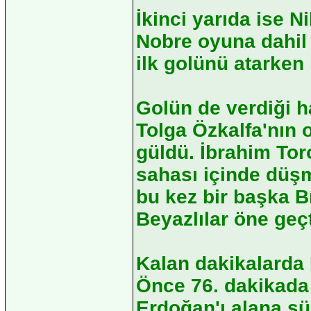
İkinci yarıda ise N
Nobre oyuna dahil 
ilk golünü atarken 
Golün de verdiği ha
Tolga Özkalfa'nın o
güldü. İbrahim Tor
sahası içinde düşm
bu kez bir başka B
Beyazlılar öne geçt
Kalan dakikalarda 
Önce 76. dakikada 
Erdoğan'ı alana s