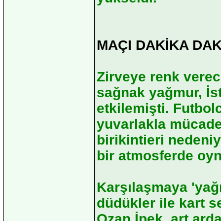
MAÇI DAKİKA DAK
Zirveye renk vere
sağnak yağmur, İst
etkilemişti. Futbol
yuvarlakla mücadel
birikintieri nedeni
bir atmosferde oyn
Karşılaşmaya 'yağm
düdükler ile kart 
Ozan İpek, art arda 