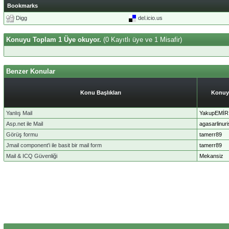
Bookmarks
Digg
del.icio.us
Konuyu Toplam 1 Üye okuyor.
(0 Kayıtlı üye ve 1 Misafir)
Benzer Konular
Konu Başlıkları
Konuy
Yanlış Mail
YakupEMİR
Asp.net ile Mail
agasarlinuri
Görüş formu
tamerr89
Jmail component'i ile basit bir mail form
tamerr89
Mail & ICQ Güvenliği
Mekansiz