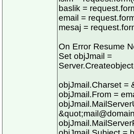
baslik = request.fo
email = request.fo
mesaj = request.fo
On Error Resume N
Set objJmail =
Server.Createobjec
objJmail.Charset =
objJmail.From = ema
objJmail.MailServe
&quot;
mail@domai
objJmail.MailServe
objJmail.Subject = b