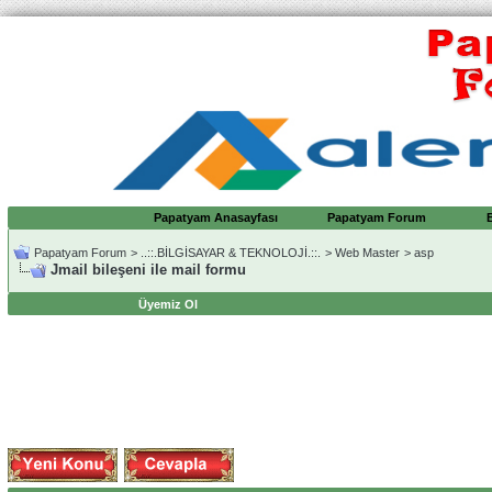
Papatyam Anasayfası
Papatyam Forum
Papatyam Forum
>
..::.BİLGİSAYAR & TEKNOLOJİ.::.
>
Web Master
>
asp
Jmail bileşeni ile mail formu
Üyemiz Ol