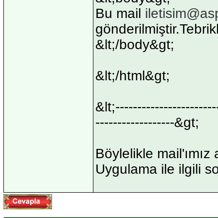
Bu mail
iletisim@as
gönderilmiştir.Tebrikl
&lt;/body&gt;
&lt;/html&gt;
&lt;---------------------
------------------&gt;
Böylelikle mail'ımız
Uygulama ile ilgili s