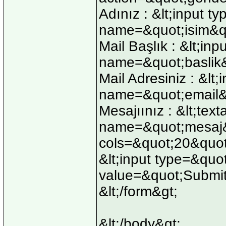
Adınız : &lt;input t
name=&quot;isim&qu
Mail Başlık : &lt;in
name=&quot;baslik&
Mail Adresiniz : &lt
name=&quot;email&q
Mesajıınız : &lt;te
name=&quot;mesaj
cols=&quot;20&quot;
&lt;input type=&quo
value=&quot;Submi
&lt;/form&gt;
&lt;/body&gt;