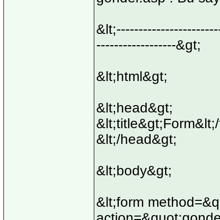
&lt;---------------------
------------------&gt;
&lt;html&gt;
&lt;head&gt;
&lt;title&gt;Form&lt;/
&lt;/head&gt;
&lt;body&gt;
&lt;form method=&
action=&quot;gonde