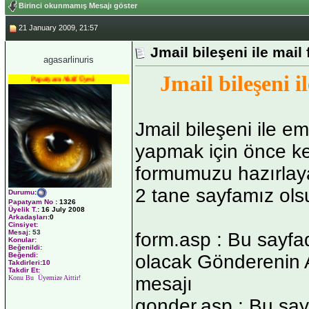
Birinci okunmamış Mesajı göster
21 January 2009, 21:57
Jmail bileşeni ile mail
agasarlinuris
Jmail bileşeni i
Papatyam Aktif Üyesi
Jmail bileşeni ile 
yapmak için önce ke
formumuzu hazırlay
2 tane sayfamız ols
Durumu
:
Papatyam No
:
1326
Üyelik T.
:
16 July 2008
Arkadaşları
:0
Cinsiyet:
Mesaj:
53
form.asp : Bu sayfad
Konular:
Beğenildi:
olacak Gönderenin 
Beğendi:
Takdirleri:10
Takdir Et:
mesajı
Konu Bu Üyemize Aittir!
gonder.asp : Bu say