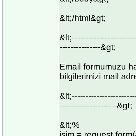
&lt;/html&gt;
&lt;---------------------
---------------&gt;
Email formumuzu haz
bilgilerimizi mail ad
&lt;--------------------
---------------------&gt;
&lt;%
isim = request.form