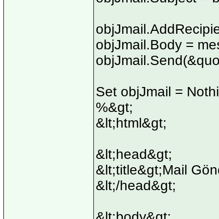
objJmail.AddRecipie
objJmail.Body = me
objJmail.Send(&quo
Set objJmail = Noth
%&gt;
&lt;html&gt;
&lt;head&gt;
&lt;title&gt;Mail Gönd
&lt;/head&gt;
&lt;body&gt;