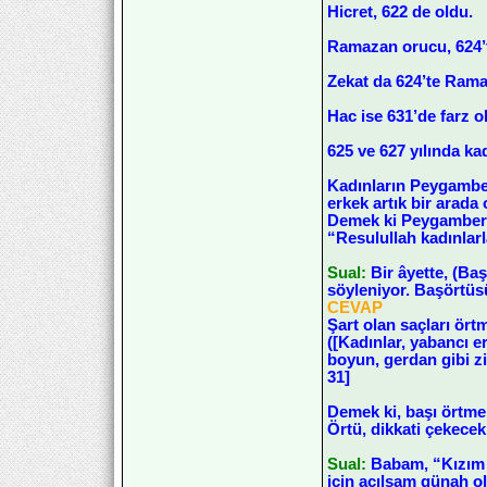
Hicret, 622 de oldu.
Ramazan orucu, 624’t
Zekat da 624’te Rama
Hac ise 631’de farz o
625 ve 627 yılında ka
Kadınların Peygamber 
erkek artık bir arada
Demek ki Peygamber ef
“Resulullah kadınlar
Sual:
Bir âyette, (Ba
söyleniyor. Başörtü
CEVAP
Şart olan saçları ört
([Kadınlar, yabancı er
boyun, gerdan gibi zi
31]
Demek ki, başı örtmek
Örtü, dikkati çekecek
Sual:
Babam, “Kızım a
için açılsam günah o