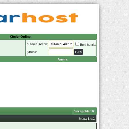
Kimler Online
Kullanıcı Adınız
Beni hatırla
Şifreniz
Arama
Seçenekler
Mesaj No:
1