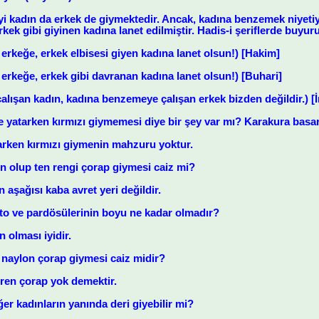
yi kadın da erkek de giymektedir. Ancak, kadına benzemek niyetiy
kek gibi giyinen kadına lanet edilmiştir. Hadis-i şeriflerde buyuru
 erkeğe, erkek elbisesi giyen kadına lanet olsun!) [Hakim]
erkeğe, erkek gibi davranan kadına lanet olsun!) [Buhari]
lışan kadın, kadına benzemeye çalışan erkek bizden değildir.) 
 yatarken kırmızı giymemesi diye bir şey var mı? Karakura basar
tarken kırmızı giymenin mahzuru yoktur.
ın olup ten rengi çorap giymesi caiz mi?
 aşağısı kaba avret yeri değildir.
o ve pardösülerinin boyu ne kadar olmadır?
 olması iyidir.
 naylon çorap giymesi caiz midir?
teren çorap yok demektir.
er kadınların yanında deri giyebilir mi?