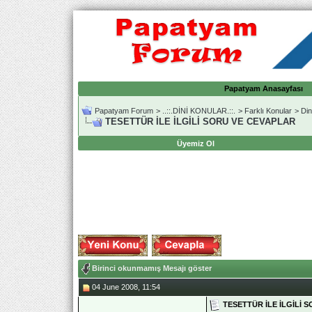
Papatyam Anasayfası
Papatyam Forum
>
..::.DİNİ KONULAR.::.
>
Farklı Konular
>
Din
TESETTÜR İLE İLGİLİ SORU VE CEVAPLAR
Üyemiz Ol
Birinci okunmamış Mesajı göster
04 June 2008, 11:54
TESETTÜR İLE İLGİLİ 