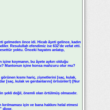
i gelmeden önce idi. Hicab âyeti gelince, kadın
diler. Resulullah efendimiz ise 632’de vefat etti.
esettür yoktu. Önceki hayatını anlatıp,
un içine koymanın, bu âyete aykırı olduğu
 mı? Mantonun içine konsa mahzuru olur mu?
 görünen kısmı hariç, ziynetlerini [saç, kulak,
dar [saç, kulak ve gerdanlarını] örtsünler!) [Nur
n şekli değil, önemli olan örtülmüş olmasıdır.
kırılmaması için ve bana hakkını helal etmesi
” diyor.