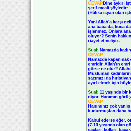
CEVAP
Dine aykırı i
şerif meali şöyledir:
(Hâlıka isyan olan iş
Yani Allah’a karşı ge
ana baba da, koca da 
işlenmez. Onlara ana 
oluyor? Senin hakkın
riayet etmeliyiz.
Sual:
Namazda kadın 
CEVAP
Namazda kapanmak erk
emridir. Allah’ın em
görse ne olur? Allah
Müslüman kadınların y
saçımızı da hıristiya
ayırt etmek için böyl
Sual:
11 yaşında bir 
diyor. Hanımın görüş
CEVAP
Hanımınız çok yanlış 
kudurmuştan daha bet
Kabul ederse eğer, on
(7-10 yaşında olan gö
saçları, kolları, baca