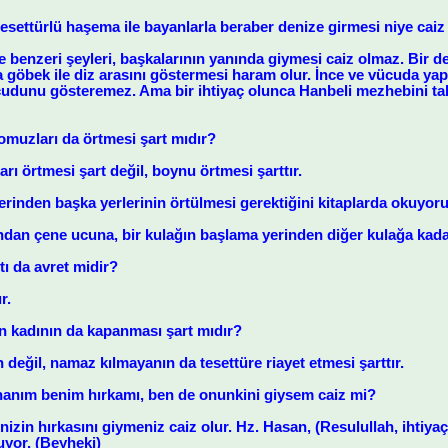
esettürlü haşema ile bayanlarla beraber denize girmesi niye caiz
 benzeri şeyleri, başkalarının yanında giymesi caiz olmaz. Bir de
a göbek ile diz arasını göstermesi haram olur. İnce ve vücuda ya
udunu gösteremez. Ama bir ihtiyaç olunca Hanbeli mezhebini takli
muzları da örtmesi şart mıdır?
ı örtmesi şart değil, boynu örtmesi şarttır.
erinden başka yerlerinin örtülmesi gerektiğini kitaplarda okuyor
ndan çene ucuna, bir kulağın başlama yerinden diğer kulağa kadar
tı da avret midir?
r.
 kadının da kapanması şart mıdır?
değil, namaz kılmayanın da tesettüre riayet etmesi şarttır.
 hanım benim hırkamı, ben de onunkini giysem caiz mi?
rinizin hırkasını giymeniz caiz olur. Hz. Hasan, (Resulullah, ihti
uyor. (Beyheki)