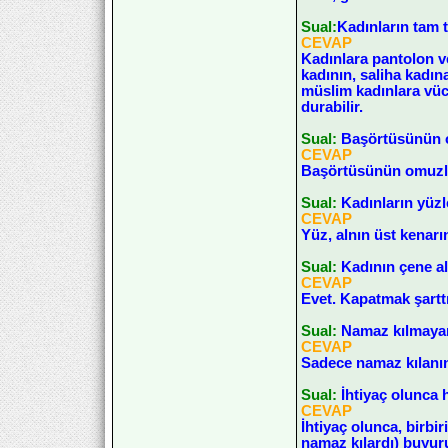
Sual:
Kadınların tam t
CEVAP
Kadınlara pantolon ve
kadının, saliha kadın
müslim kadınlara vüc
durabilir.
Sual:
Başörtüsünün o
CEVAP
Başörtüsünün omuzlar
Sual:
Kadınların yüzl
CEVAP
Yüz, alnın üst kenarı
Sual:
Kadının çene al
CEVAP
Evet. Kapatmak şarttı
Sual:
Namaz kılmayan
CEVAP
Sadece namaz kılanın 
Sual:
İhtiyaç olunca
CEVAP
İhtiyaç olunca, birbi
namaz kılardı) buyur