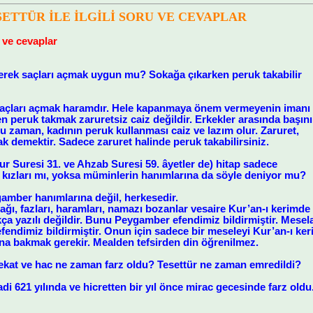
SETTÜR İLE İLGİLİ SORU VE CEVAPLAR
u ve cevaplar
yerek saçları açmak uygun mu? Sokağa çıkarken peruk takabilir
 saçları açmak haramdır. Hele kapanmaya önem vermeyenin imanı
n peruk takmak zaruretsiz caiz değildir. Erkekler arasında başını
u zaman, kadının peruk kullanması caiz ve lazım olur. Zaruret,
 demektir. Sadece zaruret halinde peruk takabilirsiniz.
Nur Suresi 31. ve Ahzab Suresi 59. âyetler de) hitap sadece
ızları mı, yoksa müminlerin hanımlarına da söyle deniyor mu?
amber hanımlarına değil, herkesedir.
ağı, fazları, haramları, namazı bozanlar vesaire Kur’an-ı kerimde 
ça yazılı değildir. Bunu Peygamber efendimiz bildirmiştir. Mesela 
fendimiz bildirmiştir. Onun için sadece bir meseleyi Kur’an-ı ke
ına bakmak gerekir. Mealden tefsirden din öğrenilmez.
kat ve hac ne zaman farz oldu? Tesettür ne zaman emredildi?
di 621 yılında ve hicretten bir yıl önce mirac gecesinde farz old