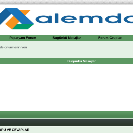
Papatyam Forum
Bugünkü Mesajlar
Forum Grupları
de örtünmenin yeri
Bugünkü Mesajlar
SORU VE CEVAPLAR