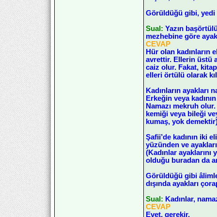
Görüldüğü gibi, yedi
Sual:
Yazın başörtül
mezhebine göre ayakla
CEVAP
Hür olan kadınların el
avrettir. Ellerin üstü
caiz olur. Fakat, kit
elleri örtülü olarak kı
Kadınların ayakları 
Erkeğin veya kadının 
Namazı mekruh olur. M
kemiği veya bileği ve
kumaş, yok demektir)
Şafii’de kadının iki 
yüzünden ve ayakları
(Kadınlar ayaklarını 
olduğu buradan da an
Görüldüğü gibi âlimle
dışında ayakları çora
Sual:
Kadınlar, namaz
CEVAP
Evet, gerekir.