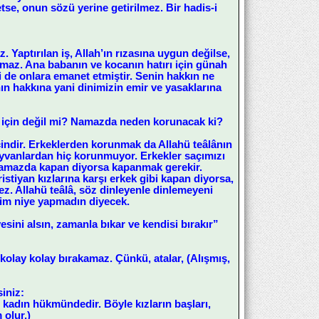
se, onun sözü yerine getirilmez. Bir hadis-i
 Yaptırılan iş, Allah’ın rızasına uygun değilse,
lmaz. Ana babanın ve kocanın hatırı için günah
i de onlara emanet etmiştir. Senin hakkın ne
n hakkına yani dinimizin emir ve yasaklarına
için değil mi? Namazda neden korunacak ki?
ndir. Erkeklerden korunmak da Allahü teâlânın
hayvanlardan hiç korunmuyor. Erkekler saçımızı
 Namazda kapan diyorsa kapanmak gerekir.
stiyan kızlarına karşı erkek gibi kapan diyorsa,
ez. Allahü teâlâ, söz dinleyenle dinlemeyeni
ttim niye yapmadın diyecek.
esini alsın, zamanla bıkar ve kendisi bırakır”
 kolay kolay bırakamaz. Çünkü, atalar, (Alışmış,
siniz:
, kadın hükmündedir. Böyle kızların başları,
 olur.)