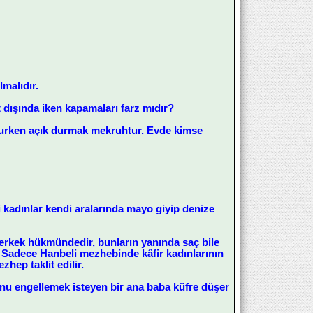
lmalıdır.
 dışında iken kapamaları farz mıdır?
okurken açık durmak mekruhtur. Evde kimse
ni kadınlar kendi aralarında mayo giyip denize
r, erkek hükmündedir, bunların yanında saç bile
. Sadece Hanbeli mezhebinde kâfir kadınlarının
zhep taklit edilir.
 onu engellemek isteyen bir ana baba küfre düşer