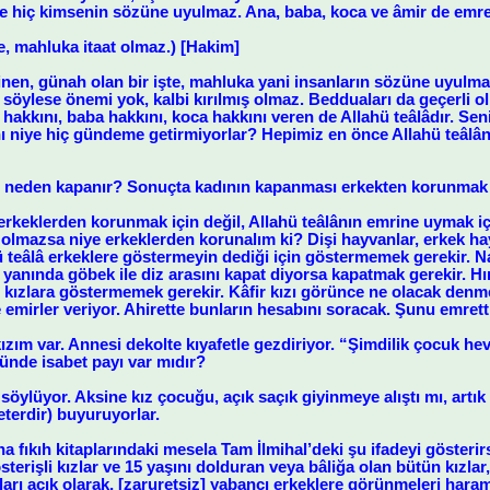
şte hiç kimsenin sözüne uyulmaz. Ana, baba, koca ve âmir de emret
te, mahluka itaat olmaz.) [Hakim]
linen, günah olan bir işte, mahluka yani insanların sözüne uyulmaz.
söylese önemi yok, kalbi kırılmış olmaz. Bedduaları da geçerli o
hakkını, baba hakkını, koca hakkını veren de Allahü teâlâdır. Sen
ı niye hiç gündeme getirmiyorlar? Hepimiz en önce Allahü teâlânı
neden kapanır? Sonuçta kadının kapanması erkekten korunmak 
eklerden korunmak için değil, Allahü teâlânın emrine uymak içi
ri olmazsa niye erkeklerden korunalım ki? Dişi hayvanlar, erkek 
ü teâlâ erkeklere göstermeyin dediği için göstermemek gerekir.
anında göbek ile diz arasını kapat diyorsa kapatmak gerekir. Hıri
n kızlara göstermemek gerekir. Kâfir kızı görünce ne olacak denm
e emirler veriyor. Ahirette bunların hesabını soracak. Şunu emre
kızım var. Annesi dekolte kıyafetle gezdiriyor. “Şimdilik çocuk hev
ünde isabet payı var mıdır?
söylüyor. Aksine kız çocuğu, açık saçık giyinmeye alıştı mı, artık
erdir) buyuruyorlar.
a fıkıh kitaplarındaki mesela Tam İlmihal’deki şu ifadeyi gösterir
sterişli kızlar ve 15 yaşını dolduran veya bâliğa olan bütün kızlar
kları açık olarak, [zaruretsiz] yabancı erkeklere görünmeleri haram