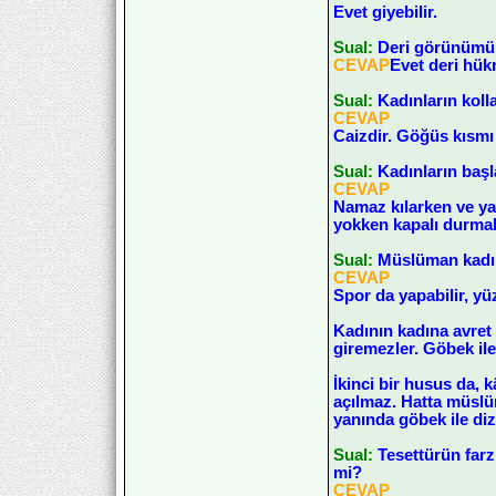
Evet giyebilir.
Sual:
Deri görünümün
CEVAP
Evet deri hük
Sual:
Kadınların koll
CEVAP
Caizdir. Göğüs kısmı h
Sual:
Kadınların başl
CEVAP
Namaz kılarken ve ya
yokken kapalı durmak
Sual:
Müslüman kadın 
CEVAP
Spor da yapabilir, yü
Kadının kadına avret 
giremezler. Göbek ile 
İkinci bir husus da, 
açılmaz. Hatta müslüm
yanında göbek ile diz 
Sual:
Tesettürün farz
mi?
CEVAP