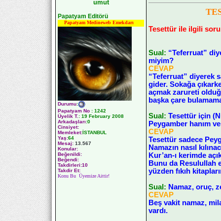
umut
TE
Papatyam Editörü
Papatyam Medineweb Emekdarı
Tesettür ile ilgili sor
Sual:
“Teferruat” di
miyim?
CEVAP
“Teferruat” diyerek
gider. Sokağa çıkarke
açmak zarureti olduğ
başka çare bulamamak
Durumu
:
Papatyam No
:
1242
Sual:
Tesettür için (
Üyelik T.
:
19 February 2008
Arkadaşları
:0
Peygamber hanım ve k
Cinsiyet:
CEVAP
Memleket:
İSTANBUL
Yaş:
64
Tesettür sadece Peyg
Mesaj:
13.567
Namazın nasıl kılınac
Konular:
Kur’an-ı kerimde açık
Beğenildi:
Beğendi:
Bunu da Resulullah e
Takdirleri:10
yüzden fıkıh kitaplar
Takdir Et:
Konu Bu Üyemize Aittir!
Sual:
Namaz, oruç, ze
CEVAP
Beş vakit namaz, mila
vardı.