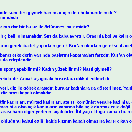
de suni deri giymek hanımlar için deri hükmünde midir?
mündedir.
arının dar bir buluz ile örtünmesi caiz midir?
iç belli olmamalıdır. Sırt da kaba avrettir. Orası da bol ve kalın o
arını gerek ibadet yaparken gerek Kur’an okurken gerekse ibadet
bancı erkeklerin yanında başlarını kapatmaları farzdır. Kur’an 
 da edeptendir.
spor yapabilir mi? Kadın yüzebilir mi? Nasıl giymeli?
zebilir de. Ancak aşağıdaki hususlara dikkat edilmelidir:
yeri, diz ile göbek arasıdır, buralar kadınlara da gösterilmez. Ya
diz arası kapalı olmalıdır.
kâfir kadınları, mürted kadınları, ateist, komünist vesaire kadınla
an bile olsa açık kadınların yanında bile açık durmak caiz değil
arası hariç diğer yerlerini açabilirler. İhtiyaç olduğu zaman bu me
 olduğunu kabul ettiği halde kızının kapalı olmasına karşı çıkan