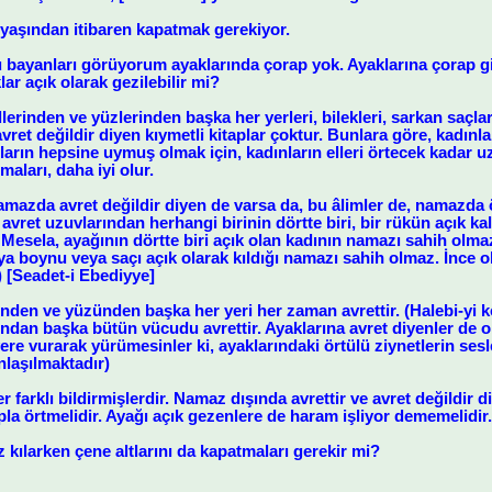
 yaşından itibaren kapatmak gerekiyor.
ü bayanları görüyorum ayaklarında çorap yok. Ayaklarına çorap g
r açık olarak gezilebilir mi?
lerinden ve yüzlerinden başka her yerleri, bilekleri, sarkan saçlar
 avret değildir diyen kıymetli kitaplar çoktur. Bunlara göre, kadınla
apların hepsine uymuş olmak için, kadınların elleri örtecek kadar 
lmaları, daha iyi olur.
namazda avret değildir diyen de varsa da, bu âlimler de, namazda
avret uzuvlarından herhangi birinin dörtte biri, bir rükün açık ka
esela, ayağının dörtte biri açık olan kadının namazı sahih olmaz
ya boynu veya saçı açık olarak kıldığı namazı sahih olmaz. İnce 
 [Seadet-i Ebediyye]
elinden ve yüzünden başka her yeri her zaman avrettir. (Halebi-yi k
ndan başka bütün vücudu avrettir. Ayaklarına avret diyenler de o
yere vurarak yürümesinler ki, ayaklarındaki örtülü ziynetlerin sesl
laşılmaktadır)
r farklı bildirmişlerdir. Namaz dışında avrettir ve avret değildir
pla örtmelidir. Ayağı açık gezenlere de haram işliyor dememelidir.
 kılarken çene altlarını da kapatmaları gerekir mi?