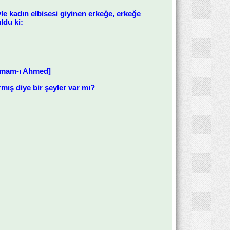
le kadın elbisesi giyinen erkeğe, erkeğe
ldu ki:
[İmam-ı Ahmed]
mış diye bir şeyler var mı?