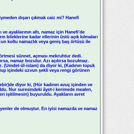
iymeden dışarı çıkmak caiz mi? Hanefi
ı ve ayaklarının altı, namaz için Hanefi’de
rın bileklerine kadar ellerinin üstü açık kılmaları
uzun kollu namazlık veya geniş baş örtüsü ile
 örtmesi sünnet, açması mekruhtur dedi.
lırsa, namaz bozulur. Azı açılırsa bozulmaz.
. (Umdet-ül-islam) da diyor ki, (Kadının topuk
olup içindeki uzvun şekli veya rengi görünen
ebir)de diyor ki, (Hür kadının avuç içinden ve
ldu. Nur suresindeki âyet-i kerimede mealen,
eri işitilmesin) buyuruldu. Ayakların avret
 diyenler de olmuştur. En iyisi namazda ve namaz