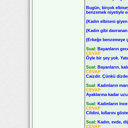
Bugün, birçok elbise
benzemek niyetiyle er
(Kadın elbisesi giyen
(Kadın gibi davranan 
(Erkeğe benzemeye ça
Sual:
Bayanların gece
CEVAP
Öyle bir şey yok. Ya
Sual:
Bayanların, kal
CEVAP
Caizdir. Çünkü dizden
Sual:
Kadınların mant
CEVAP
Ayaklarına kadar uzun
Sual:
Kadınların ince
CEVAP
Cildini, kıllarını gös
Sual:
Kadın, evde, diğ
CEVAP