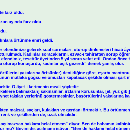
e farz oldu.
zan ayında farz oldu.
ldu.
dınlara örtünme emri geldi.
efendimize gelerek sual sormaları, oturup dinlemeleri hicab âyet
 oturulmadı. Kadınlar soracaklarını, ezvac-ı tahirattan sorup öğren
endimiz, tesettür âyetinden 5 yıl sonra vefat etti. Ondan önce t
la oturup konuşurdu, kadınlar açık gezerdi” demek yanlış olur.
şörtülerini yakalarına örtsünler) denildiğine göre, eşarbı manton
sünün mutlaka göğsü ve omuzları kapatacak şekilde olması şart
mektir. O âyet-i kerimenin meali şöyledir:
keklere bakmaktan] sakınsınlar, ırzlarını korusunlar, [el, yüz gibi]
ynet takılan yerlerini] göstermesinler, başörtülerini yakalarına ka
ten maksat, saçları, kulakları ve gerdanı örtmektir. Bu örtünmeni
 renk ve şekillerden de, uzak olmalıdır.
çılmazsan hakkımı helal etmem” diyor. Ben de babamın kalbinin 
lur mu? Beyim de, açılmamı istiyor. “Ben de hakkımı helal etmem