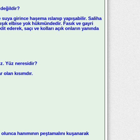
 değildir?
 suya girince haşema ıslanıp yapışabilir. Saliha
pışık elbise yok hükmündedir. Fasık ve gayri
t ederek, saçı ve kolları açık onların yanında
uz. Yüz neresidir?
 olan kısımdır.
yaç olunca hanımının peştamalını kuşanarak