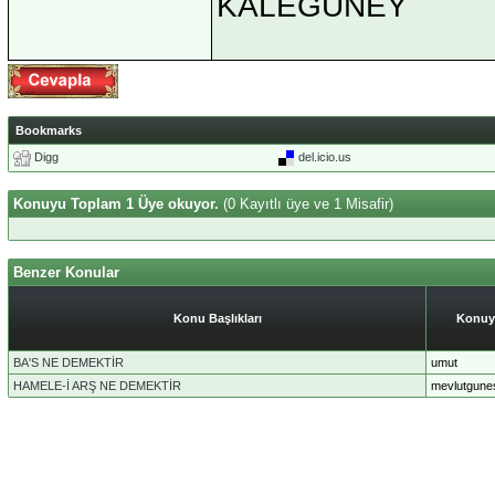
KALEGÜNEY
Bookmarks
Digg
del.icio.us
Konuyu Toplam 1 Üye okuyor.
(0 Kayıtlı üye ve 1 Misafir)
Benzer Konular
Konu Başlıkları
Konuy
BA'S NE DEMEKTİR
umut
HAMELE-İ ARŞ NE DEMEKTİR
mevlutgune