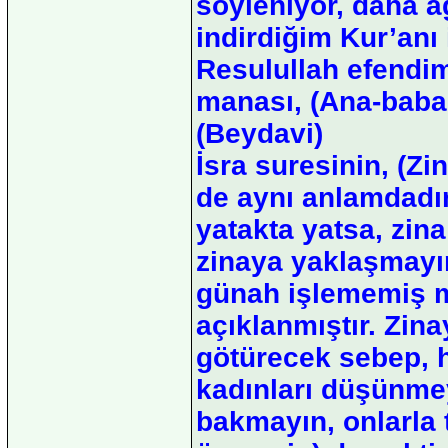
söyleniyor, daha ağ
indirdiğim Kur’anı
Resulullah efendimi
manası, (Ana-baban
(Beydavi)
İsra suresinin, (Z
de aynı anlamdadır
yatakta yatsa, zin
zinaya yaklaşmayın
günah işlememiş m
açıklanmıştır. Zin
götürecek sebep, h
kadınları düşünme
bakmayın, onlarla 