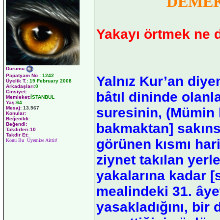
DEME
Yakayı örtmek ne
Durumu
:
Papatyam No
:
1242
Yalnız Kur’an diye
Üyelik T.
:
19 February 2008
Arkadaşları
:0
Cinsiyet:
bâtıl dininde olanl
Memleket:
İSTANBUL
Yaş:
64
Mesaj:
13.567
suresinin, (Mümin 
Konular:
Beğenildi:
bakmaktan] sakınsın
Beğendi:
Takdirleri:10
Takdir Et:
görünen kısmı hariç
Konu Bu Üyemize Aittir!
ziynet takılan yerl
yakalarına kadar [s
mealindeki 31. âye
yasakladığını, bir