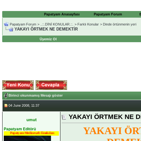
Papatyam Anasayfası
Papatyam Forum
Papatyam Forum
>
..::.DİNİ KONULAR.::.
>
Farklı Konular
>
Dinde örtünmenin yeri
YAKAYI ÖRTMEK NE DEMEKTİR
Üyemiz Ol
Birinci okunmamış Mesajı göster
04 June 2008, 11:37
YAKAYI ÖRTMEK NE 
umut
YAKAYI ÖR
Papatyam Editörü
Papatyam Medineweb Emekdarı