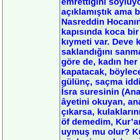
emrettiğini söylüy
açıklamıştık ama b
Nasreddin Hocanın k
kapısında koca bir 
kıymeti var. Deve
saklandığını sanm
göre de, kadın her
kapatacak, böylece
gülünç, saçma idd
İsra suresinin (An
âyetini okuyan, an
çıkarsa, kulakları
öf demedim, Kur’a
uymuş mu olur? Ku