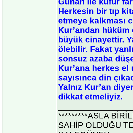
Günah ile küfür fark
Herkesin bir tıp k
etmeye kalkması ci
Kur’andan hüküm 
büyük cinayettir. Y
ölebilir. Fakat ya
sonsuz azaba düşebil
Kur’ana herkes el u
sayısınca din çıkaca
Yalnız Kur’an diye
dikkat etmeliyiz.
_______________
*********ASLA Bİ
SAHİP OLDUĞU TEK 