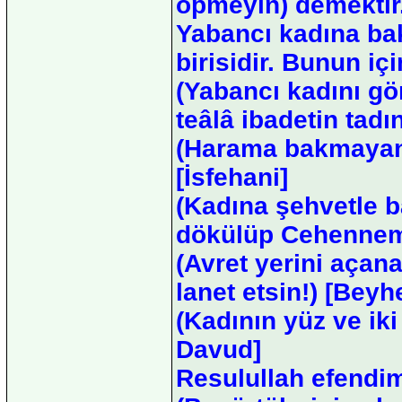
öpmeyin) demektir
Yabancı kadına ba
birisidir. Bunun iç
(Yabancı kadını gö
teâlâ ibadetin tadı
(Harama bakmayan 
[İsfehani]
(Kadına şehvetle b
dökülüp Cehenneme 
(Avret yerini açan
lanet etsin!) [Beyh
(Kadının yüz ve iki
Davud]
Resulullah efendi