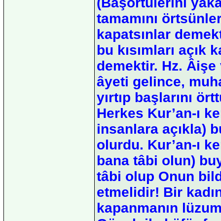
(Başörtülerini yaka
tamamını örtsünler
kapatsınlar demekti
bu kısımları açık k
demektir. Hz. Âişe 
âyeti gelince, muh
yırtıp başlarını örtt
Herkes Kur’an-ı ke
insanlara açıkla) 
olurdu. Kur’an-ı ke
bana tâbi olun) bu
tâbi olup Onun bild
etmelidir! Bir kadı
kapanmanın lüzums