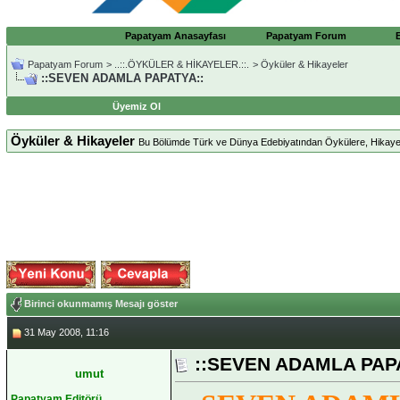
Papatyam Anasayfası
Papatyam Forum
Papatyam Forum
>
..::.ÖYKÜLER & HİKAYELER.::.
>
Öyküler & Hikayeler
::SEVEN ADAMLA PAPATYA::
Üyemiz Ol
Öyküler & Hikayeler
Bu Bölümde Türk ve Dünya Edebiyatından Öykülere, Hikayelere
Birinci okunmamış Mesajı göster
31 May 2008, 11:16
::SEVEN ADAMLA PAP
umut
Papatyam Editörü