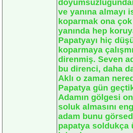
doyumsuzluğundan
ve yanına almayı 
koparmak ona çok 
yanında hep koruy
Papatyayı hiç dü
koparmaya çalışmı
direnmiş. Seven 
bu direnci, daha d
Aklı o zaman nerede
Papatya gün geçti
Adamın gölgesi onu
soluk almasını eng
adam bunu görsed
papatya soldukça ü