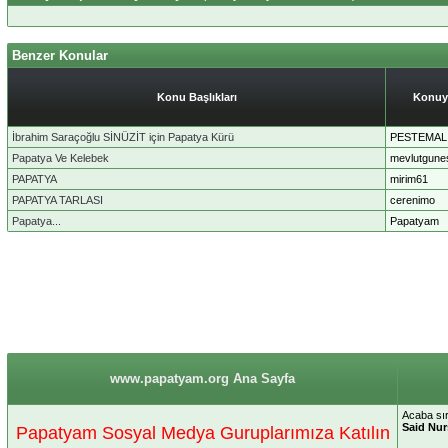
Benzer Konular
Konu Başlıkları
Konuy
İbrahim Saraçoğlu SİNÜZİT için Papatya Kürü
PESTEMAL
Papatya Ve Kelebek
mevlutgune
PAPATYA
mirim61
PAPATYA TARLASI
cerenimo
Papatya...
Papatyam
www.papatyam.org Ana Sayfa
Acaba sır
Said Nur
Papatyam Sosyal Medya Guruplarımıza Katılın