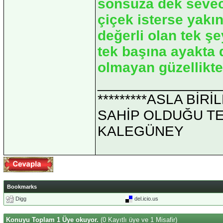
sonsuza dek sevec
çiçek isterse yakı
değerli olan tek ş
tek başına ayakta 
olmayan güzellikte
_______________
*********ASLA Bİ
SAHİP OLDUĞU TEK 
KALEGÜNEY
Bookmarks
Digg
del.icio.us
Konuyu Toplam 1 Üye okuyor.
(0 Kayıtlı üye ve 1 Misafir)