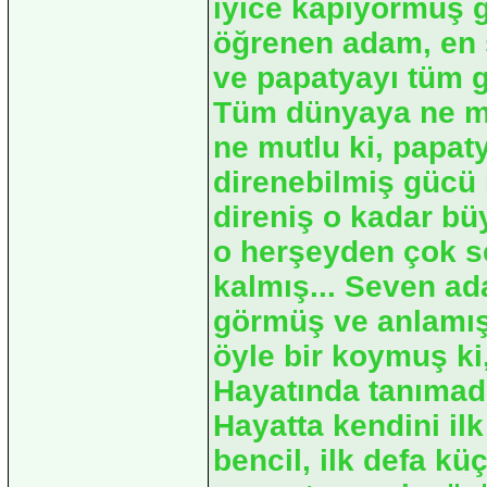
iyice kapıyormuş 
öğrenen adam, en
ve papatyayı tüm 
Tüm dünyaya ne mu
ne mutlu ki, papa
direnebilmiş gücü
direniş o kadar büy
o herşeyden çok s
kalmış... Seven ad
görmüş ve anlamış,
öyle bir koymuş ki
Hayatında tanımad
Hayatta kendini ilk
bencil, ilk defa k