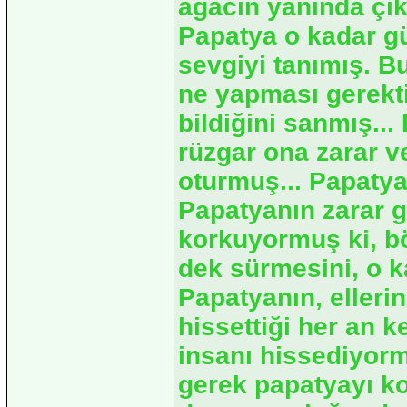
ağacın yanında çı
Papatya o kadar gü
sevgiyi tanımış. B
ne yapması gerekti
bildiğini sanmış..
rüzgar ona zarar v
oturmuş... Papatya
Papatyanın zarar 
korkuyormuş ki, bö
dek sürmesini, o k
Papatyanın, elleri
hissettiği her an 
insanı hissediyor
gerek papatyayı k