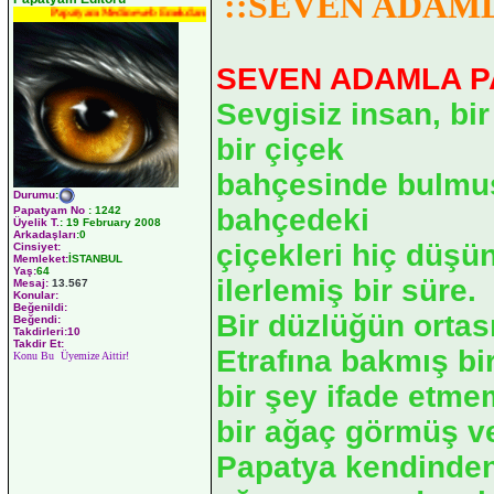
::SEVEN ADAML
Papatyam Medineweb Emekdarı
SEVEN ADAMLA P
Sevgisiz insan, bi
bir çiçek
bahçesinde bulmuş
Durumu
:
bahçedeki
Papatyam No
:
1242
Üyelik T.
:
19 February 2008
Arkadaşları
:0
çiçekleri hiç düş
Cinsiyet:
Memleket:
İSTANBUL
Yaş:
64
ilerlemiş bir süre.
Mesaj:
13.567
Konular:
Beğenildi:
Bir düzlüğün ortas
Beğendi:
Takdirleri:10
Takdir Et:
Etrafına bakmış bir
Konu Bu Üyemize Aittir!
bir şey ifade etme
bir ağaç görmüş v
Papatya kendinden