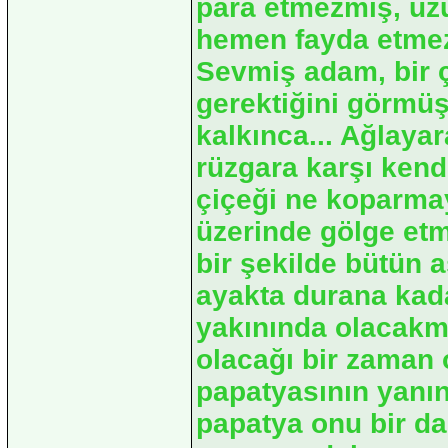
para etmezmiş, üz
hemen fayda etme
Sevmiş adam, bir 
gerektiğini görmü
kalkınca... Ağlaya
rüzgara karşı kend
çiçeği ne koparmay
üzerinde gölge etm
bir şekilde bütün a
ayakta durana kad
yakınında olacakmı
olacağı bir zaman 
papatyasının yanı
papatya onu bir da