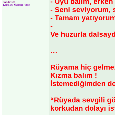
- Uyu balım, erken
Takdir Et:
Konu Bu Üyemize Aittir!
- Seni seviyorum, s
- Tamam yatıyorum.
-
Ve huzurla dalsay
…
Rüyama hiç gelmez
Kızma balım !
İstemediğimden de
“Rüyada sevgili gör
korkudan dolayı i