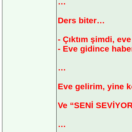
…
Ders biter…
- Çıktım şimdi, ev
- Eve gidince habe
…
Eve gelirim, yine 
Ve “SENİ SEVİYORU
…