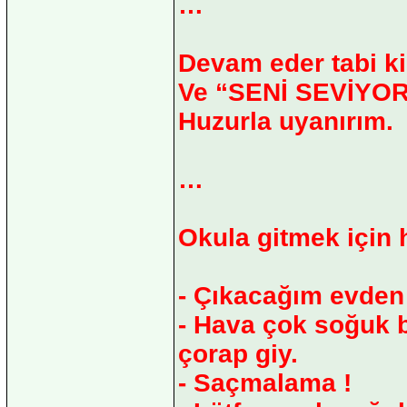
…
Devam eder tabi k
Ve “SENİ SEVİYORUM
Huzurla uyanırım.
…
Okula gitmek için h
- Çıkacağım evden
- Hava çok soğuk be
çorap giy.
- Saçmalama !