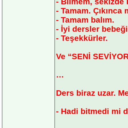
- Bilmem, sekizde b
- Tamam. Çıkınca 
- Tamam balım.
- İyi dersler bebeğ
- Teşekkürler.
Ve “SENİ SEVİYORUM
…
Ders biraz uzar. Me
- Hadi bitmedi mi 