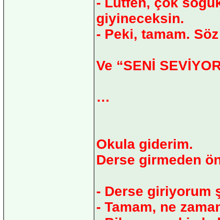
- Lütfen, çok soğu
giyineceksin.
- Peki, tamam. Söz
Ve “SENİ SEVİYORU
…
Okula giderim.
Derse girmeden ön
- Derse giriyorum 
- Tamam, ne zaman