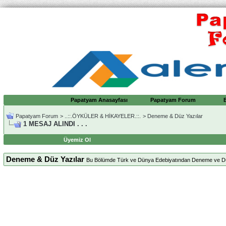
Papatyam Anasayfası
Papatyam Forum
Papatyam Forum
>
..::.ÖYKÜLER & HİKAYELER.::.
>
Deneme & Düz Yazılar
1 MESAJ ALINDI . . .
Üyemiz Ol
Deneme & Düz Yazılar
Bu Bölümde Türk ve Dünya Edebiyatından Deneme ve Düz Ya