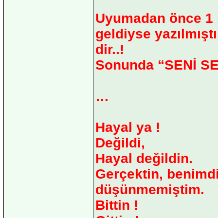
Uyumadan önce 1 me
geldiyse yazılmıştır
dir..!
Sonunda “SENİ SE
…
Hayal ya !
Değildi,
Hayal değildin.
Gerçektin, benimdi
düşünmemiştim.
Bittin !