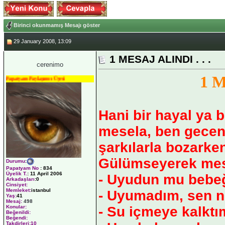
Birinci okunmamış Mesajı göster
29 January 2008, 13:09
1 MESAJ ALINDI . . .
cerenimo
1 M
Papatyam Paylaşımcı Üyesi
Hani bir hayal ya
mesela, ben geceni
şarkılarla bozarke
Gülümseyerek mes
Durumu
:
Papatyam No
:
834
Üyelik T.
:
11 April 2006
- Uyudun mu bebe
Arkadaşları
:0
Cinsiyet:
Memleket:
istanbul
- Uyumadım, sen n
Yaş:
41
Mesaj:
498
- Su içmeye kalktı
Konular:
Beğenildi:
Beğendi:
Takdirleri:10