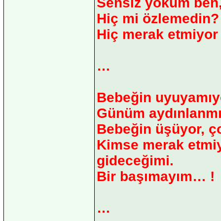
Sensiz yokum ben, 
Hiç mi özlemedin?
Hiç merak etmiyor
…
Bebeğin uyuyamıyo
Günüm aydınlanmı
Bebeğin üşüyor, ço
Kimse merak etmiy
gideceğimi.
Bir başımayım… !
…