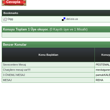
Bookmarks
Digg
del.icio.us
Konuyu Toplam 1 Üye okuyor.
(0 Kayıtlı üye ve 1 Misafir)
Benzer Konular
Konu Başlıkları
Konuy
Sevecenlere Mesaj
PESTEMAL
Chatçilere mesaj var!!!!
mevlutgune
3 ÖNEMLİ MESAJ
pamukKAL
MESAJ
REHA