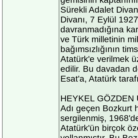
Sürekli Adalet Divan
Divanı, 7 Eylül 1927
davranmadığına karar
ve Türk milletinin mi
bağımsızlığının tims
Atatürk'e verilmek 
edilir. Bu davadan 
Esat'a, Atatürk taraf
HEYKEL GÖZDEN 
Adı geçen Bozkurt h
sergilenmiş, 1968'd
Atatürk'ün birçok öz
yollanmıştır. Bu Bo