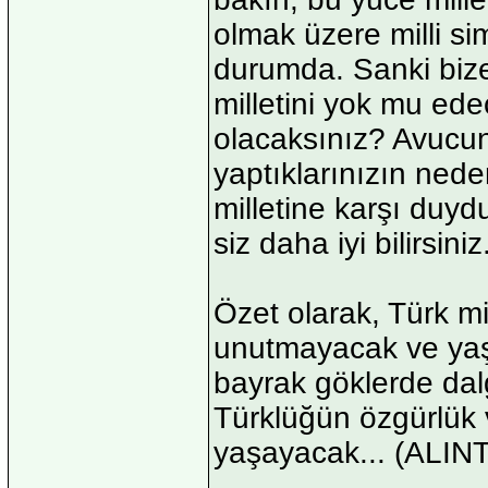
olmak üzere milli s
durumda. Sanki bize 
milletini yok mu ed
olacaksınız? Avucun
yaptıklarınızın ned
milletine karşı duy
siz daha iyi bilirsiniz
Özet olarak, Türk mil
unutmayacak ve yaş
bayrak göklerde da
Türklüğün özgürlük 
yaşayacak...
(ALINT
_______________