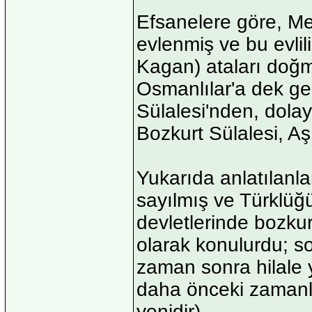
Efsanelere göre, Met
evlenmiş ve bu evli
Kagan) ataları doğm
Osmanlılar'a dek ge
Sülalesi'nden, dolay
Bozkurt Sülalesi, Aşı
Yukarıda anlatılanla
sayılmış ve Türklüğü
devletlerinde bozku
olarak konulurdu; so
zaman sonra hilale yı
daha önceki zamanla
yenidir).