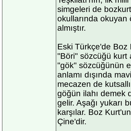
simgeleri de bozkurt
okullarında okuyan ö
almıştır.
Eski Türkçe'de Boz K
''Böri'' sözcüğü kur
''gök'' sözcüğünün es
anlamı dışında mavi 
mecazen de kutsallık
göğün ilahı demek d
gelir. Aşağı yukarı b
karşılar. Boz Kurt'u
Çine'dir.