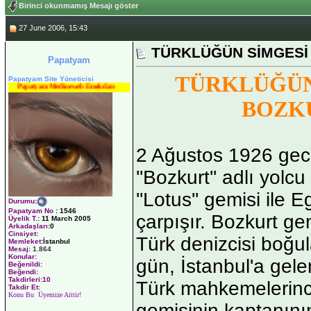
Birinci okunmamış Mesajı göster
27 June 2006, 15:43
TÜRKLÜĞÜN SİMGESİ
Papatyam
TÜRKLÜĞÜN
Papatyam Site Yöneticisi
Papatyam Medineweb Emekdarı
BOZK
2 Ağustos 1926 gece
''Bozkurt'' adlı yolc
''Lotus'' gemisi ile 
Durumu
:
Papatyam No
:
1546
çarpışır. Bozkurt ge
Üyelik T.
:
11 March 2005
Arkadaşları
:0
Cinsiyet:
Türk denizcisi boğul
Memleket:
İstanbul
Mesaj:
1.864
Konular:
gün, İstanbul'a gele
Beğenildi:
Beğendi:
Takdirleri:10
Türk mahkemelerince
Takdir Et:
Konu Bu Üyemize Aittir!
gemisinin kaptanını