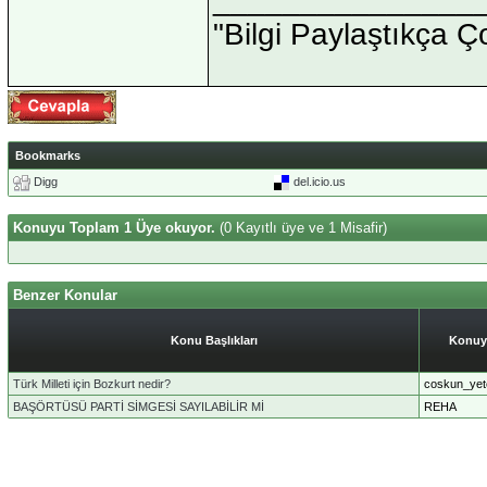
"Bilgi Paylaştıkça Ç
Bookmarks
Digg
del.icio.us
Konuyu Toplam 1 Üye okuyor.
(0 Kayıtlı üye ve 1 Misafir)
Benzer Konular
Konu Başlıkları
Konuy
Türk Milleti için Bozkurt nedir?
coskun_yet
BAŞÖRTÜSÜ PARTİ SİMGESİ SAYILABİLİR Mİ
REHA