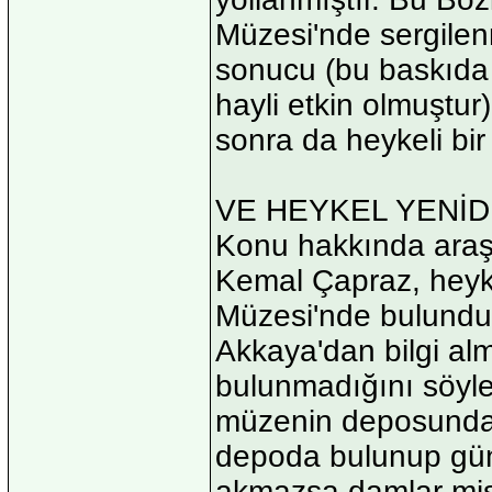
Müzesi'nde sergilenm
sonucu (bu baskıda 
hayli etkin olmuştu
sonra da heykeli bi
VE HEYKEL YENİD
Konu hakkında araş
Kemal Çapraz, heyke
Müzesi'nde bulundu
Akkaya'dan bilgi alm
bulunmadığını söyle
müzenin deposunda 
depoda bulunup gün 
akmazsa damlar misa