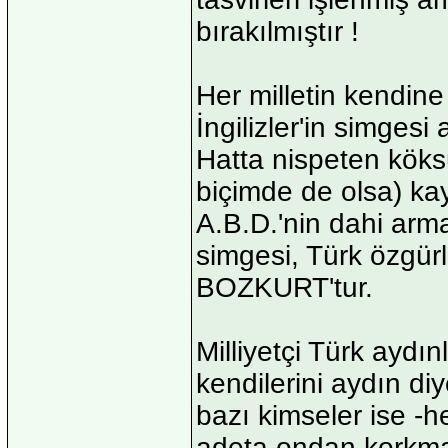
bırakılmıştır !
Her milletin kendine
İngilizler'in simgesi 
Hatta nispeten köksü
biçimde de olsa) ka
A.B.D.'nin dahi armas
simgesi, Türk özgürl
BOZKURT'tur.
Milliyetçi Türk aydı
kendilerini aydın d
bazı kimseler ise -h
adeta ondan korkmakta