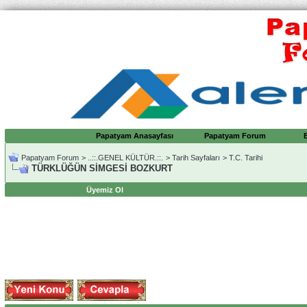
Papatyam Anasayfası
Papatyam Forum
Papatyam Forum
>
..::.GENEL KÜLTÜR.::.
>
Tarih Sayfaları
>
T.C. Tarihi
TÜRKLÜĞÜN SİMGESİ BOZKURT
Üyemiz Ol