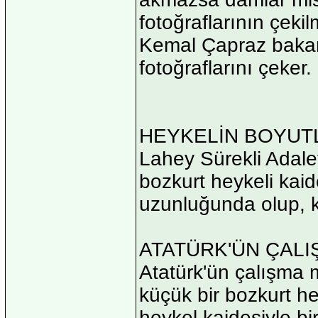
fotoğraflarının çeki
Kemal Çapraz bakanlı
fotoğraflarını çeker.
HEYKELİN BOYUT
Lahey Sürekli Adale
bozkurt heykeli kaid
uzunluğunda olup, ka
ATATÜRK'ÜN ÇAL
Atatürk'ün çalışma 
küçük bir bozkurt he
heykel kaidesiyle bi