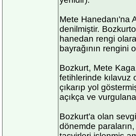
Mete Hanedanı'na Aş
denilmiştir. Bozkurto
hanedan rengi olarak
bayrağının rengini o
Bozkurt, Mete Kagan'
fetihlerinde kılavuz
çıkarıp yol göstermi
açıkça ve vurgulanar
Bozkurt'a olan sevg
dönemde paraların, p
tasvirleri işlenmiş 