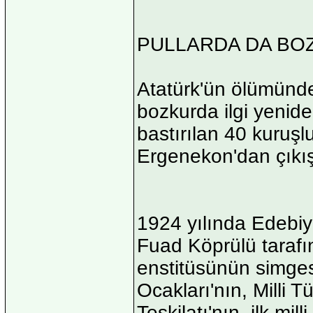
PULLARDA DA BO
Atatürk'ün ölümünde
bozkurda ilgi yenide
bastırılan 40 kuruşl
Ergenekon'dan çıkış
1924 yılında Edebiy
Fuad Köprülü tarafı
enstitüsünün simgesi
Ocakları'nın, Milli T
Teşkilatı'nın, ilk mill