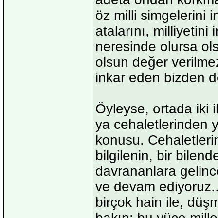
öz milli simgelerini 
atalarını, milliyetin
neresinde olursa ols
olsun değer verilmez.
inkar eden bizden de
Öyleyse, ortada iki i
ya cehaletlerinden y
konusu. Cehaletler
bilgilenin, bir bilen
davrananlara gelinc
ve devam ediyoruz... 
birçok hain ile, düşm
bakın; bu yüce mille